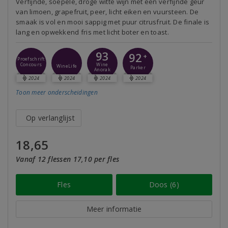
Verfijnde, soepele, droge witte wijn met een verfijnde geur
van limoen, grapefruit, peer, licht eiken en vuursteen. De
smaak is vol en mooi sappig met puur citrusfruit. De finale is
lang en opwekkend fris met licht boter en toast.
93
92
+
Proefschrift
Concours
Wine
WineLife
Parker
Anorak
2024
2024
2024
2024
Toon meer
onderscheidingen
Op verlanglijst
18,65
Vanaf 12 flessen 17,10 per fles
Fles
Doos (6)
Meer informatie