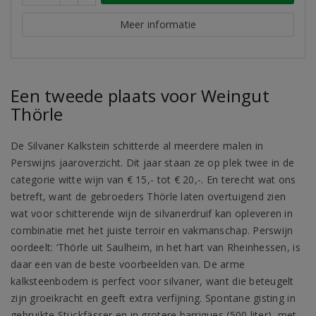
Meer informatie
Een tweede plaats voor Weingut
Thörle
De Silvaner Kalkstein schitterde al meerdere malen in
Perswijns jaaroverzicht. Dit jaar staan ze op plek twee in de
categorie witte wijn van € 15,- tot € 20,-. En terecht wat ons
betreft, want de gebroeders Thörle laten overtuigend zien
wat voor schitterende wijn de silvanerdruif kan opleveren in
combinatie met het juiste terroir en vakmanschap. Perswijn
oordeelt: ‘Thörle uit Saulheim, in het hart van Rheinhessen, is
daar een van de beste voorbeelden van. De arme
kalksteenbodem is perfect voor silvaner, want die beteugelt
zijn groeikracht en geeft extra verfijning. Spontane gisting in
gebruikte Stückfässer en in grotere barriques (500 liter), met