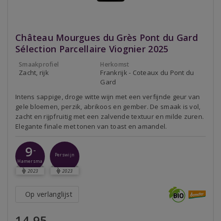
Château Mourgues du Grès Pont du Gard
Sélection Parcellaire Viognier 2025
Smaakprofiel
Herkomst
Zacht, rijk
Frankrijk - Coteaux du Pont du
Gard
Intens sappige, droge witte wijn met een verfijnde geur van
gele bloemen, perzik, abrikoos en gember. De smaak is vol,
zacht en rijpfruitig met een zalvende textuur en milde zuren.
Elegante finale met tonen van toast en amandel.
9
-
Perswijn
Hamersma
2023
2023
Op verlanglijst
14,95