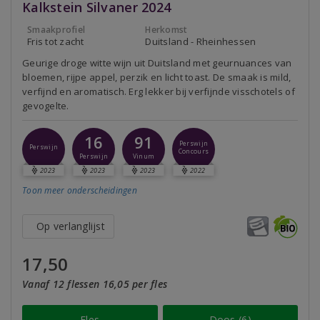
Kalkstein Silvaner 2024
Smaakprofiel
Herkomst
Fris tot zacht
Duitsland - Rheinhessen
Geurige droge witte wijn uit Duitsland met geurnuances van
bloemen, rijpe appel, perzik en licht toast. De smaak is mild,
verfijnd en aromatisch. Erg lekker bij verfijnde visschotels of
gevogelte.
16
91
Perswijn
Perswijn
Concours
Perswijn
Vinum
2023
2023
2023
2022
Toon meer
onderscheidingen
Op verlanglijst
17,50
Vanaf 12 flessen 16,05 per fles
Fles
Doos (6)