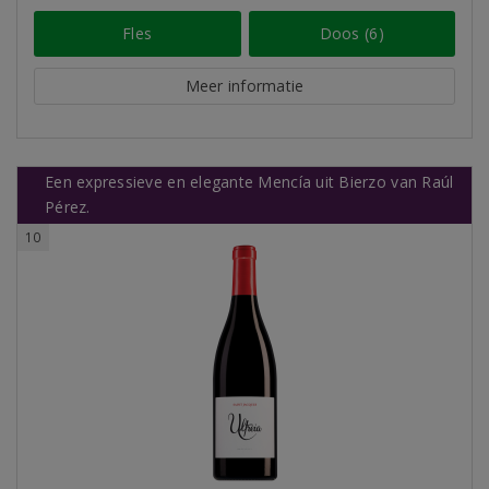
Fles
Doos (6)
Meer informatie
Een expressieve en elegante Mencía uit Bierzo van Raúl
Pérez.
10