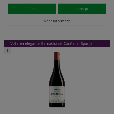
Fles
Doos (6)
Meer informatie
Volle en elegante Garnacha uit Cariñena, Spanje
8