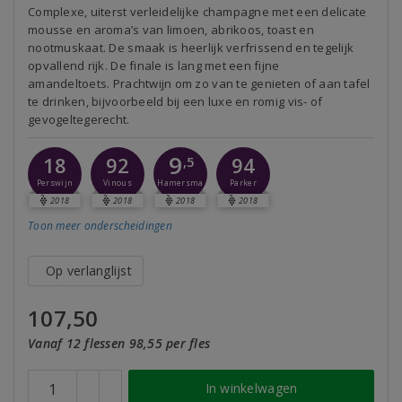
Complexe, uiterst verleidelijke champagne met een delicate
mousse en aroma’s van limoen, abrikoos, toast en
nootmuskaat. De smaak is heerlijk verfrissend en tegelijk
opvallend rijk. De finale is lang met een fijne
amandeltoets. Prachtwijn om zo van te genieten of aan tafel
te drinken, bijvoorbeeld bij een luxe en romig vis- of
gevogeltegerecht.
9
18
92
94
,5
Perswijn
Vinous
Parker
Hamersma
2018
2018
2018
2018
Toon meer
onderscheidingen
Op verlanglijst
107,50
Vanaf 12 flessen 98,55 per fles
In winkelwagen