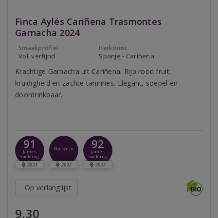
Finca Aylés Cariñena Trasmontes
Garnacha 2024
Smaakprofiel
Herkomst
Vol, verfijnd
Spanje - Cariñena
Krachtige Garnacha uit Cariñena. Rijp rood fruit,
kruidigheid en zachte tannines. Elegant, soepel en
doordrinkbaar.
91
92
Perswijn
James
James
Suckling
Suckling
2023
2022
2022
Op verlanglijst
9,30