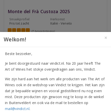
Monte del Frà Custoza 2025
Smaakprofiel
Herkomst
Fris tot zacht
Italië - Veneto
(7 beoordelingen)
×
Geurige witte wijn uit Italië, met een fruitig aroma van appel
Welkom!
en perzik. De volle, droge smaak past goed bij pasta met
paddenstoelen of vis. Ook erg lekker bij gevogelte.
Beste bezoeker,
94
90
Perswijn
Je bent doorgestuurd naar vindict.nl. Na 20 jaar heeft The
Luca
James
Perswijn
Maroni
Suckling
Art of Wines het stokje overgedragen aan ons, Vindict.
2025
2024
2023
2023
Toon meer
onderscheidingen
We zijn hard aan het werk om alle producten van The Art of
Wines ook in de webshop van Vindict te krijgen. Het kan zijn
Op verlanglijst
dat je bepaalde wijnen en vooral gedistilleerd nu nog even
mist. Deze producten zijn gewoon nog te koop in de winkel
8,70
in Buitenveldert en ook via de mail te bestellen op
9,80
per fles
mail@vindict.nl
.
Aanbieding
geldig
t/m 31 augustus