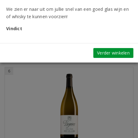
We zien er naar uit om jullie snel van een goed glas wijn en
Aanbieding
of whisky te kunnen voorzien!
Vindict
Fles
Doos (6)
Meer informatie
Verder winkelen
6