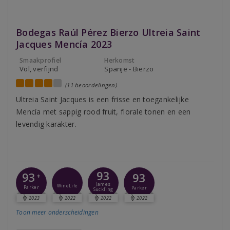
Bodegas Raúl Pérez Bierzo Ultreia Saint
Jacques Mencía 2023
Smaakprofiel
Herkomst
Vol, verfijnd
Spanje - Bierzo
(11 beoordelingen)
Ultreia Saint Jacques is een frisse en toegankelijke
Mencía met sappig rood fruit, florale tonen en een
levendig karakter.
93
93
93
+
James
WineLife
Parker
Parker
Suckling
2023
2022
2022
2022
Toon meer
onderscheidingen