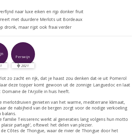
erfijnd naar luxe eiken en rijp donker fruit
reert met duurdere Merlots uit Bordeaux
p dronk, maar rijpt ook fraai verder
jn
Perswijn
1
2021
lot zo zacht en rijk, dat je haast zou denken dat-ie uit Pomerol
aar deze topper komt gewoon uit de zonnige Languedoc en laat
 Domaine de l'Arjolle in huis heeft.
e merlotdruiven genieten van het warme, mediterrane klimaat,
aar de nabijheid van de bergen zorgt voor de nodige verkoeling
n balans.
e familie Teisserenc werkt al generaties lang volgens hun motto
e plaisir partagé’, oftewel: het delen van plezier.
n de Côtes de Thongue, waar de rivier de Thongue door het