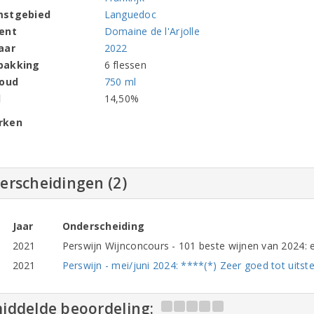
mstgebied
Languedoc
ent
Domaine de l'Arjolle
aar
2022
pakking
6 flessen
houd
750 ml
l
14,50%
rken
erscheidingen (2)
Jaar
Onderscheiding
2021
Perswijn Wijnconcours - 101 beste wijnen van 2024: ee
2021
Perswijn - mei/juni 2024: ****(*) Zeer goed tot uitstek
iddelde beoordeling: