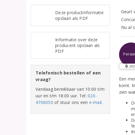
Geurt v
Deze productinformatie
opslaan als PDF
Concur
Nu al o
Informatie over deze
producent opslaan als
PDF
Perswi
202
Telefonisch bestellen of een
Een mer
vraag?
komt. M
Vandaag bereikbaar van 10:00 t/m
zien wat
uur en t/m 18:00 uur. Tel:
020-
4706050
of stuur ons een
e-mail
.
D
m
e
D
‘l
I