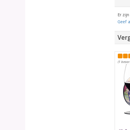
Er zij
Geef a
Verg
(1 beoor