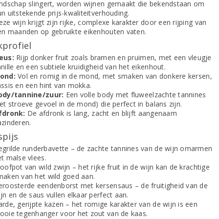
andschap slingert, worden wijnen gemaakt die bekendstaan om
n uitstekende prijs-kwaliteitverhouding.
ze wijn krijgt zijn rijke, complexe karakter door een rijping van
ien maanden op gebruikte eikenhouten vaten.
profiel
eus:
Rijp donker fruit zoals bramen en pruimen, met een vleugje
nille en een subtiele kruidigheid van het eikenhout.
ond:
Vol en romig in de mond, met smaken van donkere kersen,
assis en een hint van mokka.
ody/tannine/zuur:
Een volle body met fluweelzachte tannines
et stroeve gevoel in de mond) die perfect in balans zijn.
fdronk:
De afdronk is lang, zacht en blijft aangenaam
azinderen.
spijs
egrilde runderbavette – de zachte tannines van de wijn omarmen
et malse vlees.
oofpot van wild zwijn – het rijke fruit in de wijn kan de krachtige
maken van het wild goed aan.
eroosterde eendenborst met kersensaus – de fruitigheid van de
jn en de saus vullen elkaar perfect aan.
rde, gerijpte kazen – het romige karakter van de wijn is een
ooie tegenhanger voor het zout van de kaas.