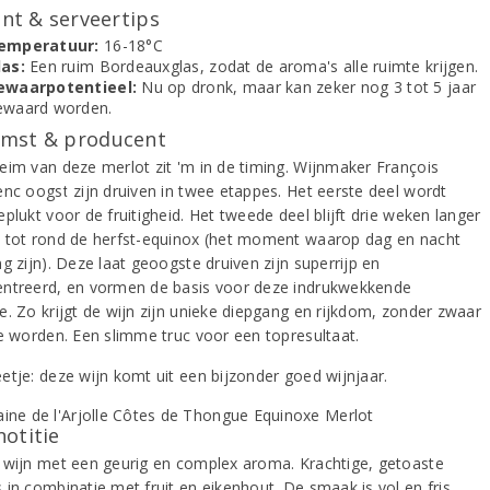
t & serveertips
emperatuur:
16-18°C
las:
Een ruim Bordeauxglas, zodat de aroma's alle ruimte krijgen.
ewaarpotentieel:
Nu op dronk, maar kan zeker nog 3 tot 5 jaar
ewaard worden.
mst & producent
eim van deze merlot zit 'm in de timing. Wijnmaker François
enc oogst zijn druiven in twee etappes. Het eerste deel wordt
plukt voor de fruitigheid. Het tweede deel blijft drie weken langer
 tot rond de herfst-equinox (het moment waarop dag en nacht
g zijn). Deze laat geoogste druiven zijn superrijp en
ntreerd, en vormen de basis voor deze indrukwekkende
e. Zo krijgt de wijn zijn unieke diepgang en rijkdom, zonder zwaar
te worden. Een slimme truc voor een topresultaat.
etje: deze wijn komt uit een bijzonder goed wijnjaar.
notitie
 wijn met een geurig en complex aroma. Krachtige, getoaste
 in combinatie met fruit en eikenhout. De smaak is vol en fris,