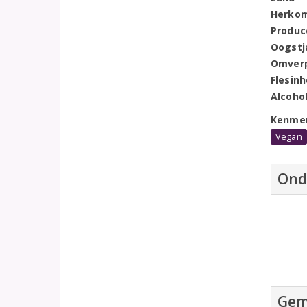
Herko
Produc
Oogstj
Omver
Flesin
Alcoho
Kenme
Vegan
Ond
Gem