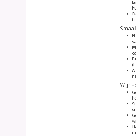
l
hu
De
t
Smaak
N
va
M
c
B
(h
A
n
Wijn–
G
h
St
s
G
wi
Ha
m