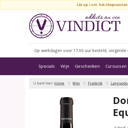
Let op: i.v.m. het shopseizoe
Op werkdagen voor 17.00 uur besteld, volgende 
Specials
Wijn
Geschenken
Cursussen 
U bent hier:
Home
Wijn
Frankrijk
Languedo
Do
Eq
Schrijf