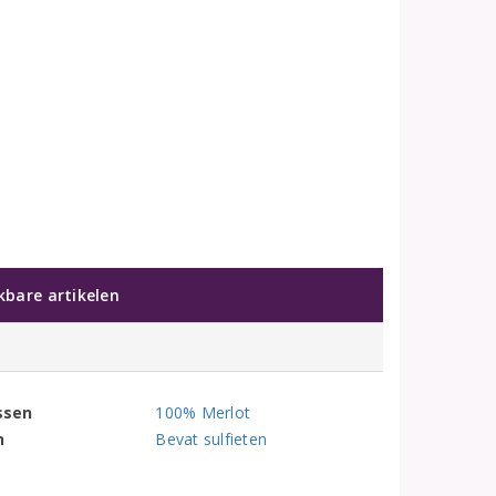
jkbare artikelen
ssen
100% Merlot
n
Bevat sulfieten