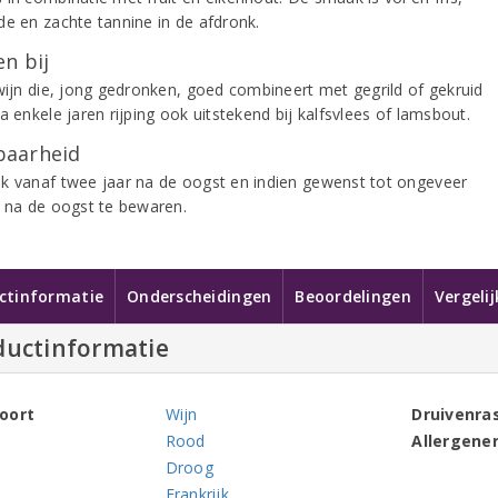
de en zachte tannine in de afdronk.
n bij
 wijn die, jong gedronken, goed combineert met gegrild of gekruid
a enkele jaren rijping ook uitstekend bij kalfsvlees of lamsbout.
aarheid
k vanaf twee jaar na de oogst en indien gewenst tot ongeveer
r na de oogst te bewaren.
ctinformatie
Onderscheidingen
Beoordelingen
Vergeli
ductinformatie
oort
Wijn
Druivenra
Rood
Allergene
Droog
Frankrijk