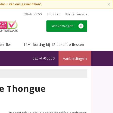
×
t dan u van ons gewend bent.
020-4706050
Inloggen
Klantenservice
Winkelwagen
0
per fles
11+1 korting bij 12 dezelfde flessen
020-4706050
Aanbiedingen
de Thongue
39 soortgelijke artikelen van dezelfde producent