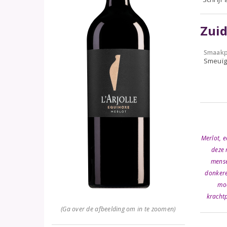
Zuid
Smaakp
Smeuïg,
Merlot, e
deze 
mensen
donkere
moo
kracht
(Ga over de afbeelding om in te zoomen)