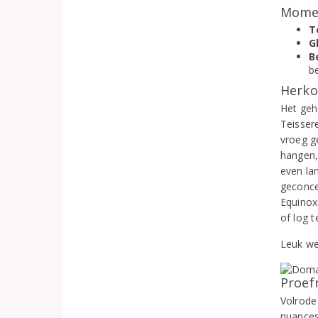
Momen
T
G
B
b
Herko
Het geh
Teisser
vroeg ge
hangen,
even lan
geconce
Equinox
of log 
Leuk we
Proef
Volrode
nuances