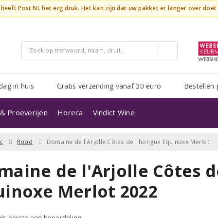
n heeft Post NL het erg druk. Het kan zijn dat uw pakket er langer over doe
dag in huis
Gratis verzending vanaf 30 euro
Bestellen 
& Proeverijen
Horeca
Vindict Wine
c
Rood
Domaine de l'Arjolle Côtes de Thongue Equinoxe Merlot
maine de l'Arjolle Côtes 
uinoxe Merlot 2022
 als eerste een beoordeling