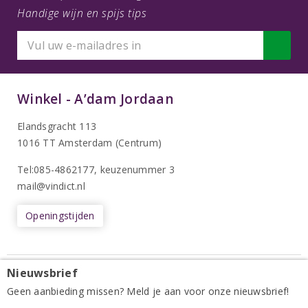
Handige wijn en spijs tips
Winkel - A’dam Jordaan
Elandsgracht 113
1016 TT Amsterdam (Centrum)
Tel:085-4862177
, keuzenummer 3
mail@vindict.nl
Openingstijden
Nieuwsbrief
Winkel - A’dam Noord
Geen aanbieding missen? Meld je aan voor onze nieuwsbrief!
Docklandsweg 5