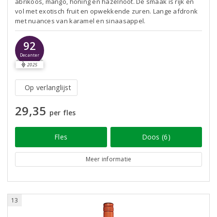
abrikoos, mango, honing en hazelnoot. De smaak is rijk en
vol met exotisch fruit en opwekkende zuren. Lange afdronk
met nuances van karamel en sinaasappel.
92
Decanter
2025
Op verlanglijst
29,35
per fles
Fles
Doos (6)
Meer informatie
13