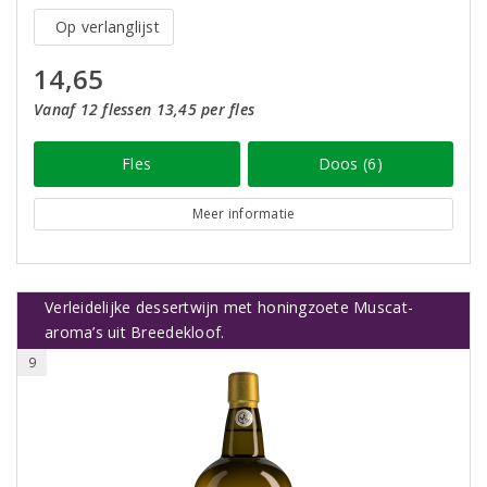
Op verlanglijst
14,65
Vanaf 12 flessen 13,45 per fles
Fles
Doos (6)
Meer informatie
Verleidelijke dessertwijn met honingzoete Muscat-
aroma’s uit Breedekloof.
9