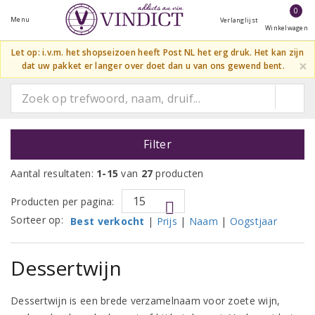
0
Menu
Verlanglijst
Winkelwagen
Let op: i.v.m. het shopseizoen heeft Post NL het erg druk. Het kan zijn
×
dat uw pakket er langer over doet dan u van ons gewend bent.
Filter
Aantal resultaten:
1-15
van
27
producten
Producten per pagina:
Sorteer op:
Best verkocht
|
Prijs
|
Naam
|
Oogstjaar
Dessertwijn
Dessertwijn is een brede verzamelnaam voor zoete wijn,