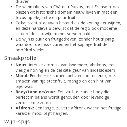
druiven.
De wijnmakers van Château Pajzos, met Franse roots,
bliezen dit historische domein nieuw leven in met een
focus op elegantie en puur fruit.
Tokaj staat al eeuwen bekend als de koning der wijnen,
en deze hárslevelű bewijst dat de regio ook moderne,
lichtere dessertwijnen met verve maakt.
De wijn is puur en fruitgedreven, zonder houtrijping,
waardoor de frisse zuren en het sappige fruit de
hoofdrol spelen.
Smaakprofiel
Neus:
Intense aroma's van kweepeer, abrikoos, een
vleugje honing en de delicate geur van lindebloesem.
Mond:
Een heerlijk samenspel van zoet en zuur, met
smaken van rijp steenfruit, mango en een hint van
bijenwas.
Body/tannine/zuur:
Een zachte, ronde body die
perfect in balans wordt gehouden door levendige,
verfrissende zuren.
Afdronk:
Een lange, zuivere afdronk waarin het fruitige
karakter mooi blijft hangen.
Wijn–spijs