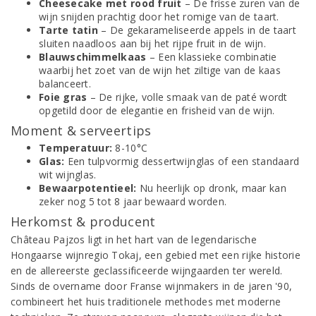
Cheesecake met rood fruit
– De frisse zuren van de
wijn snijden prachtig door het romige van de taart.
Tarte tatin
– De gekarameliseerde appels in de taart
sluiten naadloos aan bij het rijpe fruit in de wijn.
Blauwschimmelkaas
– Een klassieke combinatie
waarbij het zoet van de wijn het ziltige van de kaas
balanceert.
Foie gras
– De rijke, volle smaak van de paté wordt
opgetild door de elegantie en frisheid van de wijn.
Moment & serveertips
Temperatuur:
8-10°C
Glas:
Een tulpvormig dessertwijnglas of een standaard
wit wijnglas.
Bewaarpotentieel:
Nu heerlijk op dronk, maar kan
zeker nog 5 tot 8 jaar bewaard worden.
Herkomst & producent
Château Pajzos ligt in het hart van de legendarische
Hongaarse wijnregio Tokaj, een gebied met een rijke historie
en de allereerste geclassificeerde wijngaarden ter wereld.
Sinds de overname door Franse wijnmakers in de jaren '90,
combineert het huis traditionele methodes met moderne