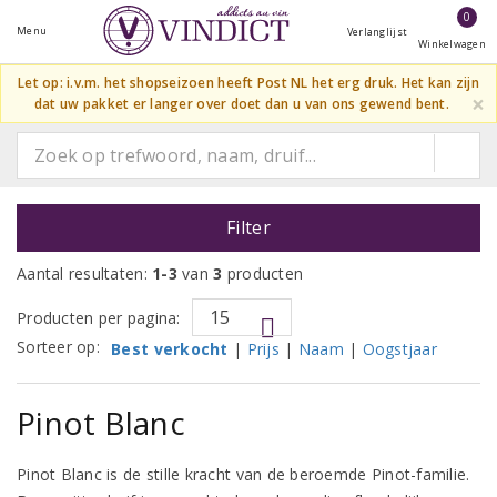
0
Menu
Verlanglijst
Winkelwagen
Let op: i.v.m. het shopseizoen heeft Post NL het erg druk. Het kan zijn
×
dat uw pakket er langer over doet dan u van ons gewend bent.
Filter
Aantal resultaten:
1-3
van
3
producten
Producten per pagina:
Sorteer op:
Best verkocht
|
Prijs
|
Naam
|
Oogstjaar
Pinot Blanc
Pinot Blanc is de stille kracht van de beroemde Pinot-familie.