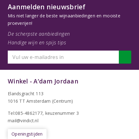
Aanmelden nieuwsbrief
Mis niet langer de beste wijnaanbiedingen en mooiste
proeverijen!
De scherpste aanbiedingen
Handige wijn en spijs tips
Winkel - A’dam Jordaan
Elandsgracht 113
1016 TT Amsterdam (Centrum)
Tel:085-4862177
, keuzenummer 3
mail@vindict.nl
Openingstijden