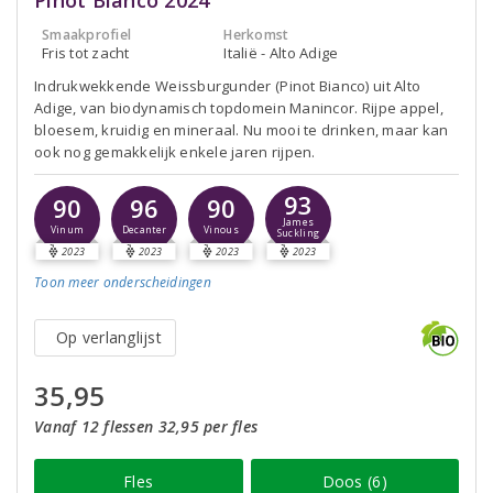
Pinot Bianco 2024
Smaakprofiel
Herkomst
Fris tot zacht
Italië - Alto Adige
Indrukwekkende Weissburgunder (Pinot Bianco) uit Alto
Adige, van biodynamisch topdomein Manincor. Rijpe appel,
bloesem, kruidig en mineraal. Nu mooi te drinken, maar kan
ook nog gemakkelijk enkele jaren rijpen.
93
90
96
90
James
Vinum
Decanter
Vinous
Suckling
2023
2023
2023
2023
Toon meer
onderscheidingen
Op verlanglijst
35,95
Vanaf 12 flessen 32,95 per fles
Fles
Doos (6)