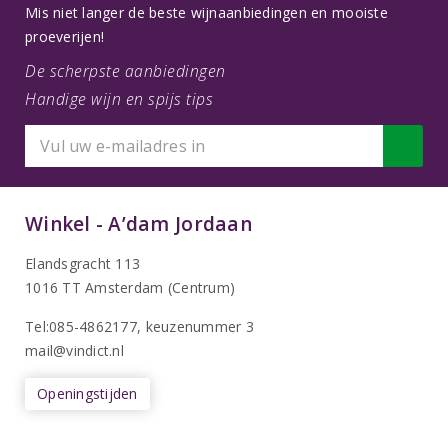
Mis niet langer de beste wijnaanbiedingen en mooiste
proeverijen!
De scherpste aanbiedingen
Handige wijn en spijs tips
Winkel - A’dam Jordaan
Elandsgracht 113
1016 TT Amsterdam (Centrum)
Tel:085-4862177
, keuzenummer 3
mail@vindict.nl
Openingstijden