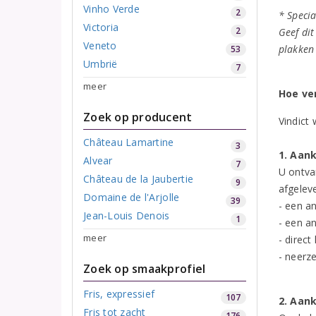
Vinho Verde
2
* Specia
Victoria
2
Geef dit
Veneto
plakken
53
Umbrië
7
meer
Hoe ve
Zoek op producent
Vindict
Château Lamartine
3
1. Aan
Alvear
7
U ontva
Château de la Jaubertie
9
afgelev
Domaine de l'Arjolle
39
- een a
Jean-Louis Denois
1
- een a
meer
- direc
- neerz
Zoek op smaakprofiel
Fris, expressief
107
2. Aan
Fris tot zacht
176