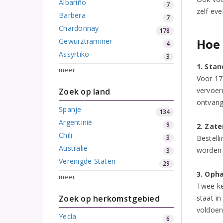
Albariño
7
zelf ev
Barbera
7
Chardonnay
178
Hoe 
Gewurztraminer
4
Assyrtiko
3
1. Sta
meer
Voor 17
vervoer
Zoek op land
ontvang
Spanje
134
Argentinië
9
2. Zat
Chili
3
Bestell
Australië
worden 
3
Verenigde Staten
29
3. Opha
meer
Twee ke
Zoek op herkomstgebied
staat i
voldoe
Yecla
6