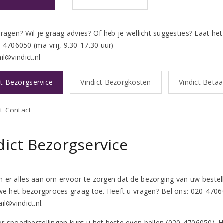
vragen? Wil je graag advies? Of heb je wellicht suggesties? Laat he
0-4706050 (ma-vrij, 9.30-17.30 uur)
il@vindict.nl
ct Bezorgservice
Vindict Bezorgkosten
Vindict Beta
ct Contact
dict Bezorgservice
 er alles aan om ervoor te zorgen dat de bezorging van uw bestell
 we het bezorgproces graag toe. Heeft u vragen? Bel ons: 020-470605
il@vindict.nl.
r spoedbestellingen kunt u het beste even bellen (020-4706050). Het