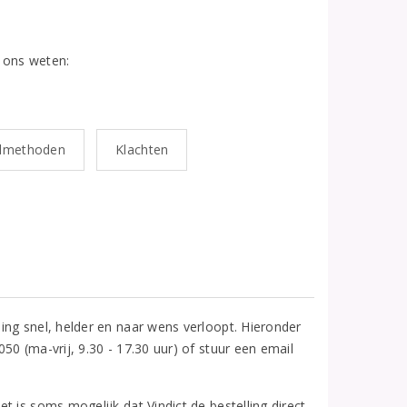
t ons weten:
almethoden
Klachten
ing snel, helder en naar wens verloopt. Hieronder
0 (ma-vrij, 9.30 - 17.30 uur) of stuur een email
 is soms mogelijk dat Vindict de bestelling direct