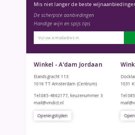
Mis niet langer de beste wijnaanbiedinge
De scherpste aanbiedingen
Handige wijn en spijs tips
Winkel - A’dam Jordaan
Wink
Elandsgracht 113
Dockla
1016 TT Amsterdam (Centrum)
1031 K
Tel:085-4862177
, keuzenummer 3
T
el:08
mail@vindict.nl
mail@vi
Openingstijden
Openi