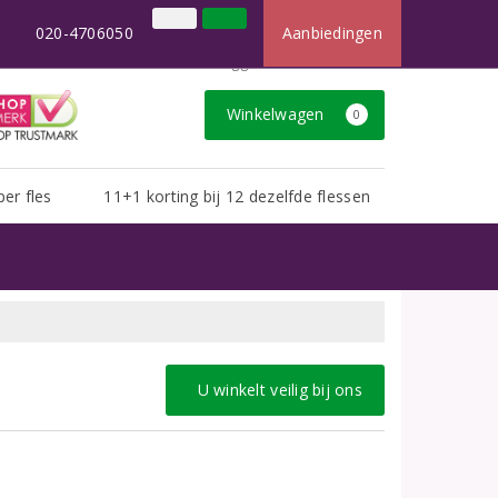
×
t dan u van ons gewend bent.
020-4706050
Aanbiedingen
020-4706050
Inloggen
Klantenservice
Winkelwagen
0
per fles
11+1 korting bij 12 dezelfde flessen
U winkelt veilig bij ons