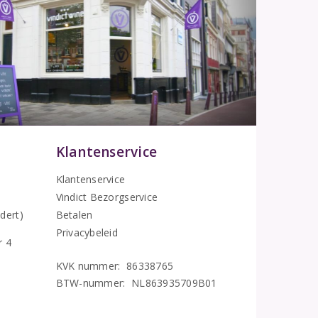
Klantenservice
Klantenservice
Vindict Bezorgservice
5
dert)
Betalen
Privacybeleid
r 4
KVK nummer: 86338765
BTW-nummer: NL863935709B01