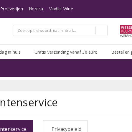
n heeft Post NL het erg druk. Het kan zijn dat uw pakket er langer over doe
Proeverijen
Horeca
Vindict Wine
dag in huis
Gratis verzending vanaf 30 euro
Bestellen 
antenservice
ntenservice
Privacybeleid