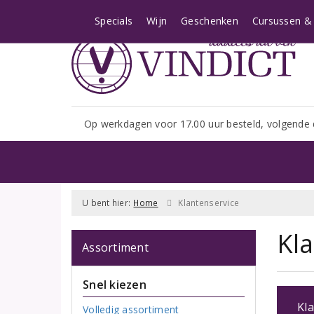
Let op: i.v.m. het shopseizoe
Specials
Wijn
Geschenken
Cursussen & 
Op werkdagen voor 17.00 uur besteld, volgende 
U bent hier:
Home
Klantenservice
Kl
Assortiment
Snel kiezen
Kla
Volledig assortiment