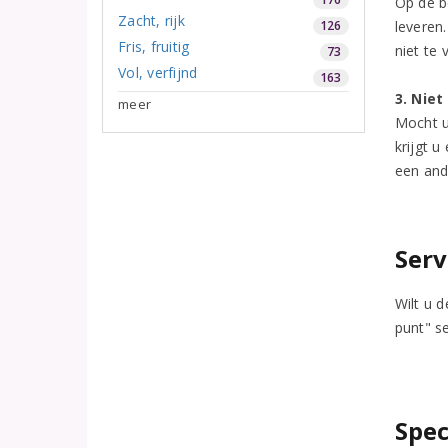
Op de b
Zacht, rijk
126
leveren
Fris, fruitig
niet te 
73
Vol, verfijnd
163
3. Niet
meer
Mocht u 
krijgt 
een and
Serv
Wilt u 
punt" se
Spe