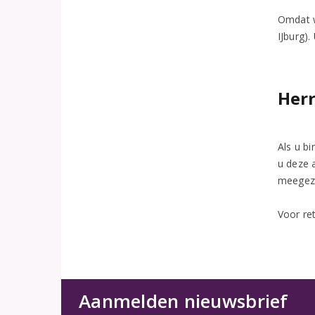
Omdat w
IJburg).
Her
Als u b
u deze 
meegezo
Voor re
Aanmelden nieuwsbrief