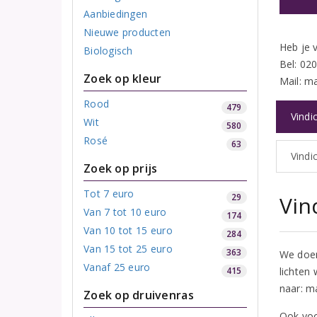
Aanbiedingen
Nieuwe producten
Heb je 
Biologisch
Bel: 02
Zoek op kleur
Mail: ma
Rood
479
Vindi
Wit
580
Rosé
63
Vindi
Zoek op prijs
Tot 7 euro
29
Vin
Van 7 tot 10 euro
174
Van 10 tot 15 euro
284
Van 15 tot 25 euro
363
We doen
Vanaf 25 euro
415
lichten
naar: ma
Zoek op druivenras
Ook voo