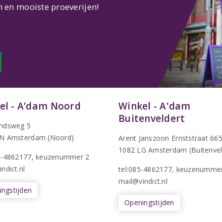
n en mooiste proeverijen!
el - A’dam Noord
Winkel - A'dam
Buitenveldert
ndsweg 5
N Amsterdam (Noord)
Arent Janszoon Ernststraat 66
1082 LG Amsterdam (Buitenvel
5-4862177
, keuzenummer 2
ndict.nl
tel:085-4862177
, keuzenumme
mail@vindict.nl
ngstijden
Openingstijden