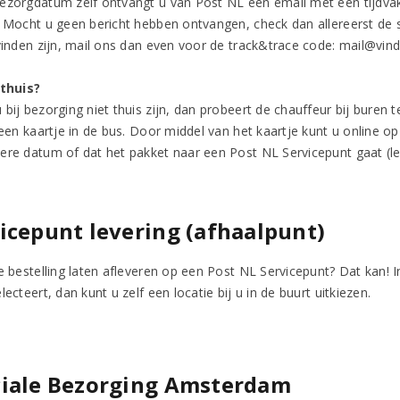
ezorgdatum zelf ontvangt u van Post NL een email met een tijdvak
. Mocht u geen bericht hebben ontvangen, check dan allereerst de
vinden zijn, mail ons dan even voor de track&trace code: mail@vindi
 thuis?
bij bezorging niet thuis zijn, dan probeert de chauffeur bij buren t
u een kaartje in de bus. Door middel van het kaartje kunt u online
ere datum of dat het pakket naar een Post NL Servicepunt gaat (let 
icepunt levering (afhaalpunt)
de bestelling laten afleveren op een Post NL Servicepunt? Dat kan! 
lecteert, dan kunt u zelf een locatie bij u in de buurt uitkiezen.
ciale Bezorging Amsterdam