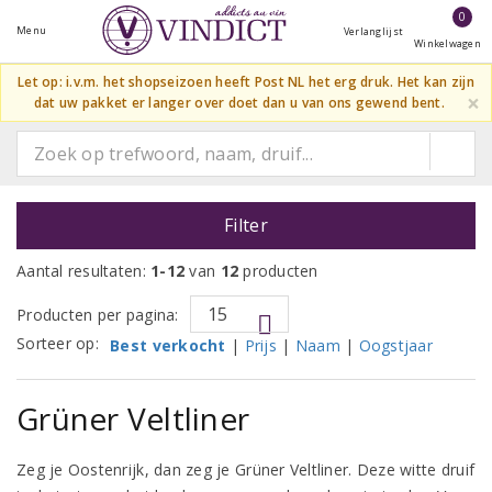
0
Menu
Verlanglijst
Winkelwagen
Let op: i.v.m. het shopseizoen heeft Post NL het erg druk. Het kan zijn
×
dat uw pakket er langer over doet dan u van ons gewend bent.
Filter
Aantal resultaten:
1-12
van
12
producten
Producten per pagina:
Sorteer op:
Best verkocht
|
Prijs
|
Naam
|
Oogstjaar
Grüner Veltliner
Zeg je Oostenrijk, dan zeg je Grüner Veltliner. Deze witte druif