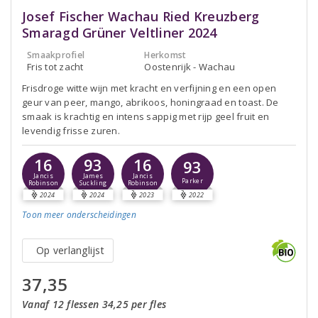
Josef Fischer Wachau Ried Kreuzberg
Smaragd Grüner Veltliner 2024
Smaakprofiel
Herkomst
Fris tot zacht
Oostenrijk - Wachau
Frisdroge witte wijn met kracht en verfijning en een open
geur van peer, mango, abrikoos, honingraad en toast. De
smaak is krachtig en intens sappig met rijp geel fruit en
levendig frisse zuren.
16
93
16
93
Jancis
James
Jancis
Parker
Robinson
Suckling
Robinson
2024
2024
2023
2022
Toon meer
onderscheidingen
Op verlanglijst
37,35
Vanaf 12 flessen 34,25 per fles