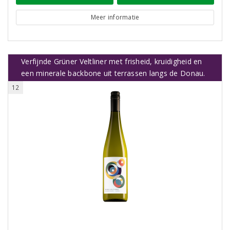
Meer informatie
Verfijnde Grüner Veltliner met frisheid, kruidigheid en
een minerale backbone uit terrassen langs de Donau.
12