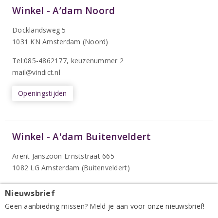
Winkel - A’dam Noord
Docklandsweg 5
1031 KN Amsterdam (Noord)
T
el:085-4862177
, keuzenummer 2
mail@vindict.nl
Openingstijden
Winkel - A'dam Buitenveldert
Arent Janszoon Ernststraat 665
1082 LG Amsterdam (Buitenveldert)
tel:085-4862177
, keuzenummer 4
Nieuwsbrief
mail@vindict.nl
Geen aanbieding missen? Meld je aan voor onze nieuwsbrief!