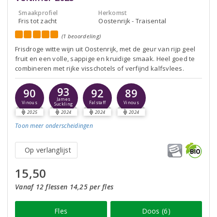
Smaakprofiel
Herkomst
Fris tot zacht
Oostenrijk - Traisental
(1 beoordeling)
Frisdroge witte wijn uit Oostenrijk, met de geur van rijp geel
fruit en een volle, sappige en kruidige smaak. Heel goed te
combineren met rijke visschotels of verfijnd kalfsvlees.
93
90
92
89
James
Vinous
Falstaff
Vinous
Suckling
2025
2024
2024
2024
Toon meer
onderscheidingen
Op verlanglijst
15,50
Vanaf 12 flessen 14,25 per fles
Fles
Doos (6)