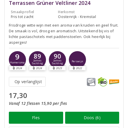
Terrassen Grüner Veltliner 2024
Smaakprofiel
Herkomst
Fris tot zacht
Oostenrijk - Kremstal
Frisdroge witte wijn met een aroma van kruiden en geel fruit.
De smaak is vol, droog en aromatisch. Uitstekend bij vis of
lichte pastaschotels met paddenstoelen. Ook heerlijk bij
asperges!
9
89
90
James
James
Perswijn
Hamersma
Suckling
Suckling
2024
2024
2023
2022
Op verlanglijst
17,30
Vanaf 12 flessen 15,90 per fles
Fles
Doos (6)