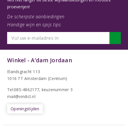
proeverijen!
De scherpste aanbiedingen
Handige wijn en spijs tips
Winkel - A’dam Jordaan
Elandsgracht 113
1016 TT Amsterdam (Centrum)
Tel:085-4862177
, keuzenummer 3
mail@vindict.nl
Openingstijden