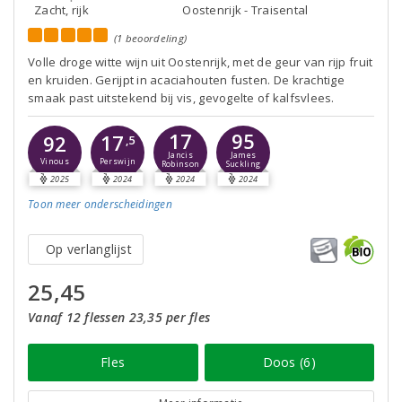
Zacht, rijk
Oostenrijk - Traisental
(1 beoordeling)
Volle droge witte wijn uit Oostenrijk, met de geur van rijp fruit
en kruiden. Gerijpt in acaciahouten fusten. De krachtige
smaak past uitstekend bij vis, gevogelte of kalfsvlees.
17
95
17
92
,5
Jancis
James
Perswijn
Vinous
Robinson
Suckling
2025
2024
2024
2024
Toon meer
onderscheidingen
Op verlanglijst
25,45
Vanaf 12 flessen 23,35 per fles
Fles
Doos (6)