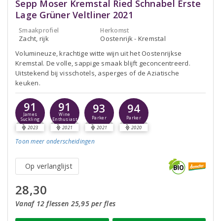
Sepp Moser Kremstal Ried Schnabel Erste
Lage Grüner Veltliner 2021
Smaakprofiel
Herkomst
Zacht, rijk
Oostenrijk - Kremstal
Volumineuze, krachtige witte wijn uit het Oostenrijkse
Kremstal. De volle, sappige smaak blijft geconcentreerd.
Uitstekend bij visschotels, asperges of de Aziatische
keuken.
91
91
93
94
James
Wine
Parker
Parker
Suckling
Enthusiast
2023
2021
2021
2020
Toon meer
onderscheidingen
Op verlanglijst
28,30
Vanaf 12 flessen 25,95 per fles