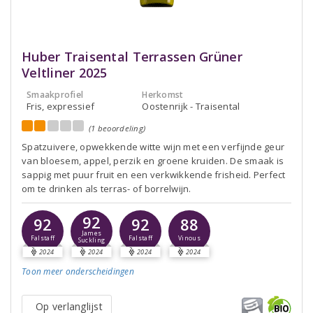
Huber Traisental Terrassen Grüner
Veltliner 2025
Smaakprofiel
Herkomst
Fris, expressief
Oostenrijk - Traisental
(1 beoordeling)
Spatzuivere, opwekkende witte wijn met een verfijnde geur
van bloesem, appel, perzik en groene kruiden. De smaak is
sappig met puur fruit en een verkwikkende frisheid. Perfect
om te drinken als terras- of borrelwijn.
92
92
92
88
James
Falstaff
Falstaff
Vinous
Suckling
2024
2024
2024
2024
Toon meer
onderscheidingen
Op verlanglijst