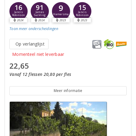
9
16
91
15
Jancis
James
Jancis
Hamersma
Robinson
Suckling
Robinson
2024
2024
2023
2023
Toon meer
onderscheidingen
Op verlanglijst
Momenteel niet leverbaar
22,65
Vanaf 12 flessen 20,80 per fles
Meer informatie