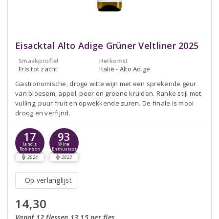
Eisacktal Alto Adige Grüner Veltliner 2025
Smaakprofiel
Herkomst
Fris tot zacht
Italië - Alto Adige
Gastronomische, droge witte wijn met een sprekende geur
van bloesem, appel, peer en groene kruiden. Ranke stijl met
vulling, puur fruit en opwekkende zuren. De finale is mooi
droog en verfijnd.
17
93
Jancis
Wine
Robinson
Enthusiast
2024
2023
Op verlanglijst
14,30
Vanaf 12 flessen 13,15 per fles