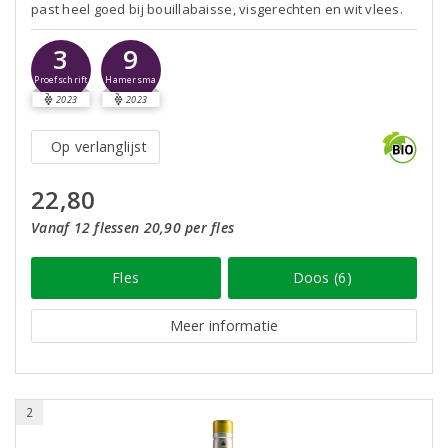
past heel goed bij bouillabaisse, visgerechten en wit vlees.
3
9
Proefschrift
Hamersma
2023
2023
Op verlanglijst
22,80
Vanaf 12 flessen 20,90 per fles
Fles
Doos (6)
Meer informatie
2