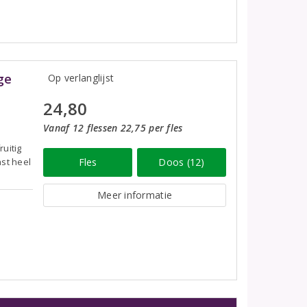
ge
Op verlanglijst
24,80
Vanaf 12 flessen 22,75 per fles
uitig
st heel
Fles
Doos (12)
Meer informatie