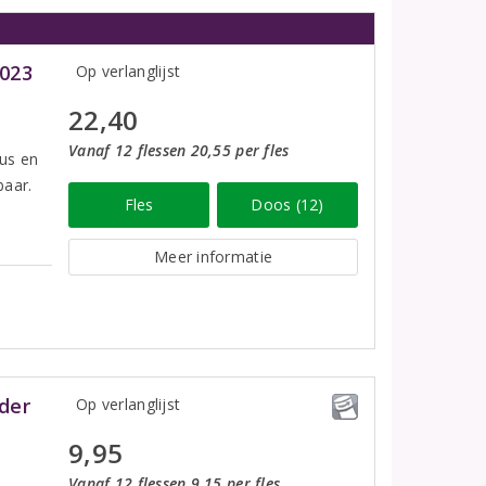
023
Op verlanglijst
22,40
Vanaf 12 flessen 20,55 per fles
rus en
baar.
Fles
Doos (12)
Meer informatie
der
Op verlanglijst
9,95
Vanaf 12 flessen 9,15 per fles