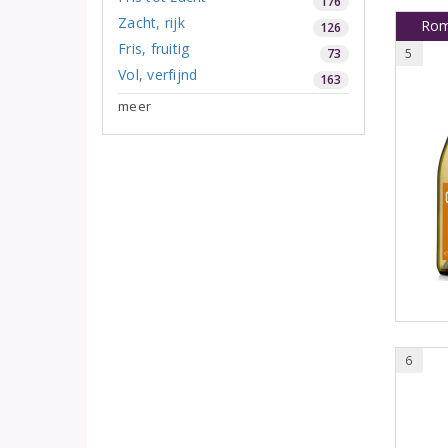
176
Zacht, rijk
Romi
126
Fris, fruitig
73
5
Vol, verfijnd
163
meer
6