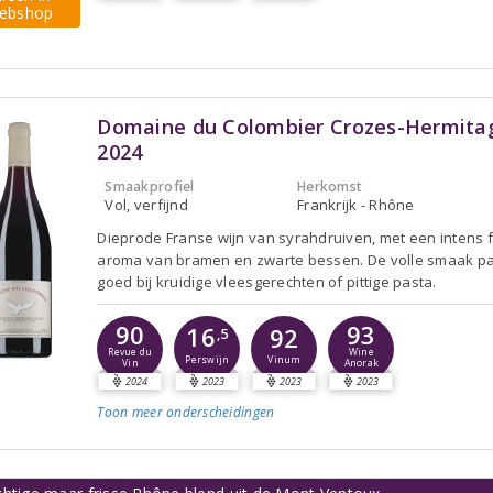
ebshop
Domaine du Colombier Crozes-Hermita
2024
Smaakprofiel
Herkomst
Vol, verfijnd
Frankrijk - Rhône
Dieprode Franse wijn van syrahdruiven, met een intens fr
aroma van bramen en zwarte bessen. De volle smaak pa
goed bij kruidige vleesgerechten of pittige pasta.
90
93
16
92
,5
Revue du
Wine
Perswijn
Vinum
Vin
Anorak
2024
2023
2023
2023
Toon meer
onderscheidingen