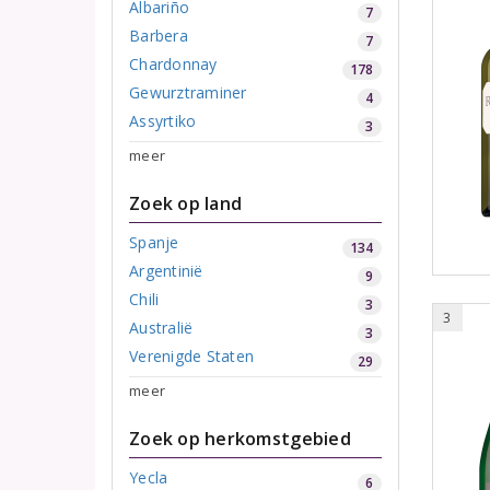
Albariño
7
Barbera
7
Chardonnay
178
Gewurztraminer
4
Assyrtiko
3
meer
Zoek op land
Spanje
134
Argentinië
9
Chili
3
3
Australië
3
Verenigde Staten
29
meer
Zoek op herkomstgebied
Yecla
6