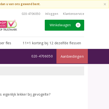
×
t dan u van ons gewend bent.
020-4706050
Inloggen
Klantenservice
Winkelwagen
0
per fles
11+1 korting bij 12 dezelfde flessen
020-4706050
Aanbiedingen
s eigenlijk lekker bij gevogelte?