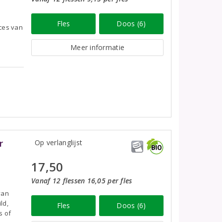
Fles
Doos (6)
nces van
Meer informatie
r
Op verlanglijst
17,50
Vanaf 12 flessen 16,05 per fles
van
ld,
Fles
Doos (6)
s of