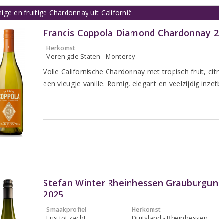
ge en fruitige Chardonnay uit Californië
Francis Coppola Diamond Chardonnay 2
Herkomst
Verenigde Staten - Monterey
Volle Californische Chardonnay met tropisch fruit, cit
een vleugje vanille. Romig, elegant en veelzijdig inzet
Stefan Winter Rheinhessen Grauburgun
2025
Smaakprofiel
Herkomst
Fris tot zacht
Duitsland - Rheinhessen