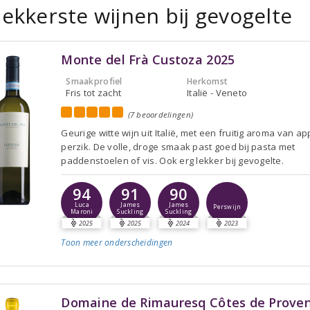
lekkerste wijnen bij gevogelte
Monte del Frà Custoza 2025
Smaakprofiel
Herkomst
Fris tot zacht
Italië - Veneto
(7 beoordelingen)
Geurige witte wijn uit Italië, met een fruitig aroma van ap
perzik. De volle, droge smaak past goed bij pasta met
paddenstoelen of vis. Ook erg lekker bij gevogelte.
94
91
90
Luca
James
James
Perswijn
Maroni
Suckling
Suckling
2025
2025
2024
2023
Toon meer
onderscheidingen
Domaine de Rimauresq Côtes de Prove