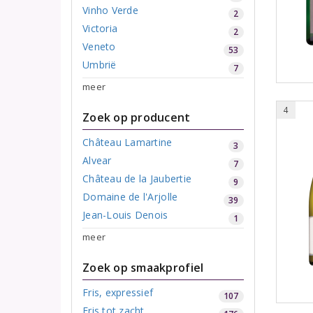
Vinho Verde
2
Victoria
2
Veneto
53
Umbrië
7
meer
4
Zoek op producent
Château Lamartine
3
Alvear
7
Château de la Jaubertie
9
Domaine de l'Arjolle
39
Jean-Louis Denois
1
meer
Zoek op smaakprofiel
Fris, expressief
107
Fris tot zacht