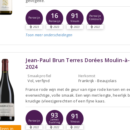
gevogelte.
16
91
Perswijn
Perswijn
Concours
Perswijn
Vinum
2023
2023
2023
2022
Toon meer
onderscheidingen
Jean-Paul Brun Terres Dorées Moulin-à
2024
Smaakprofiel
Herkomst
Vol, verfijnd
Frankrijk - Beaujolais
Franse rode wijn met de geur van rijpe rode kersen en e
evenwichtige, volle smaak. Een wijn met lengte, heerlijk b
kruidige (vlees)gerechten of een fijne kaas.
93
91
James
Perswijn
Vinous
Suckling
2022
2022
2022
lleen in