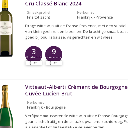
Cru Classé Blanc 2024
Smaakprofiel
Herkomst
Fris tot zacht
Frankrijk - Provence
Droge witte wijn uit de Franse Provence, met een subtie
van klein geel fruit en bloemen. De krachtige smaak past
goed bij bouillabaisse, visgerechten en wit vlees.
3
9
Proefschrift
Hamersma
2023
2023
Vitteaut-Alberti Crémant de Bourgogne
Cuvée Lucien Brut
Herkomst
Frankrijk - Bourgogne
Verfijnde mousserende witte wijn uit de Franse Bourgog
geur is licht fruitig en de smaak opvallend zachtdroog. P
als aperitief of bij feestelijke gelegenheden.