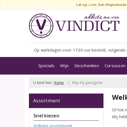
Let op: i.v.m. het shopseizoe
Op werkdagen voor 17.00 uur besteld, volgende 
Specials
Wijn
Geschenken
Cursussen 
U bent hier:
Home
Wijn bij gevogelte
Welk
Assortiment
Of het n
Snel kiezen
Wij hebb
Volledig assortiment