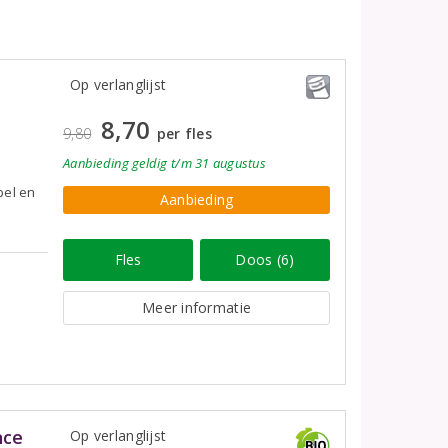
Op verlanglijst
8,70
9,80
per fles
Aanbieding
geldig
t/m 31 augustus
pel en
Aanbieding
Fles
Doos (6)
Meer informatie
nce
Op verlanglijst