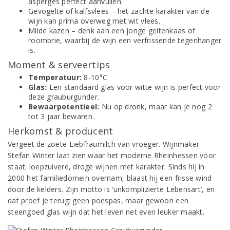
asperges perfect aanvullen.
Gevogelte of kalfsvlees – het zachte karakter van de
wijn kan prima overweg met wit vlees.
Milde kazen – denk aan een jonge geitenkaas of
roombrie, waarbij de wijn een verfrissende tegenhanger
is.
Moment & serveertips
Temperatuur:
8-10°C
Glas:
Een standaard glas voor witte wijn is perfect voor
deze grauburgunder.
Bewaarpotentieel:
Nu op dronk, maar kan je nog 2
tot 3 jaar bewaren.
Herkomst & producent
Vergeet de zoete Liebfraumilch van vroeger. Wijnmaker
Stefan Winter laat zien waar het moderne Rheinhessen voor
staat: loepzuivere, droge wijnen met karakter. Sinds hij in
2000 het familiedomein overnam, blaast hij een frisse wind
door de kelders. Zijn motto is ‘unkomplizierte Lebensart’, en
dat proef je terug: geen poespas, maar gewoon een
steengoed glas wijn dat het leven net even leuker maakt.