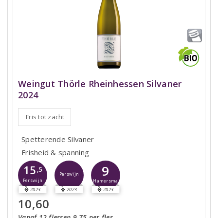
Weingut Thörle Rheinhessen Silvaner
2024
Fris tot zacht
Spetterende Silvaner
Frisheid & spanning
9
15
,5
Perswijn
Perswijn
Hamersma
2023
2023
2023
10,60
Vanaf 12 flessen 9,75 per fles