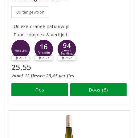
Buitengewoon
Unieke orange natuurwijn
Puur, complex & verfijnd
94
16
James
WineLife
Perswijn
Suckling
2023
2023
2022
25,55
Vanaf 12 flessen 23,45 per fles
Fles
Doos (6)