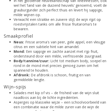
In het glooiende heuvellandschap van Rheinhessen, ook
wel het ‘land van de duizend heuvels’ genoemd, voelt de
grauburgunder zich perfect thuis en levert hij sappige,
milde wijnen op.
Verwacht een strakke en zuivere stijl; de wijn rijpt op
roestvrijstalen tanks om alle frisse fruitaroma’s te
bewaren.
Smaakprofiel
Neus:
Frisse aroma's van peer, gele appel, een vleugje
citrus en een subtiele hint van amandel.
Mond:
Een sappige en zachte aanzet met rijp fruit,
ondersteund door een milde, verfrissende zuurgraad.
Body/tannine/zuur:
Licht tot medium body, soepel en
rond in de mond met precies genoeg zuren om het
spannend te houden.
Afdronk:
De afdronk is schoon, fruitig en van
gemiddelde lengte.
Wijn–spijs
Salades met kip of vis – de frisheid van de wijn sluit
naadloos aan bij de lichte ingrediënten.
Asperges op klassieke wijze – een schoolvoorbeeld van
een combinatie waar de milde zuren van de wijn de