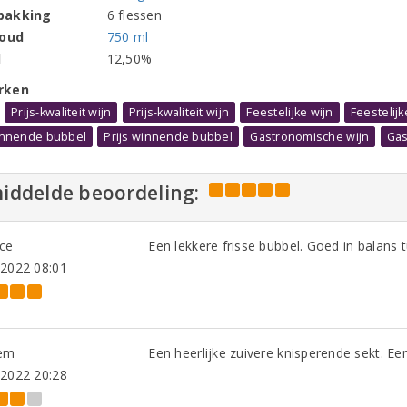
pakking
6 flessen
houd
750 ml
l
12,50%
rken
Prijs-kwaliteit wijn
Prijs-kwaliteit wijn
Feestelijke wijn
Feestelijk
winnende bubbel
Prijs winnende bubbel
Gastronomische wijn
Gas
iddelde beoordeling:
nce
Een lekkere frisse bubbel. Goed in balans t
-2022 08:01
em
Een heerlijke zuivere knisperende sekt. E
-2022 20:28