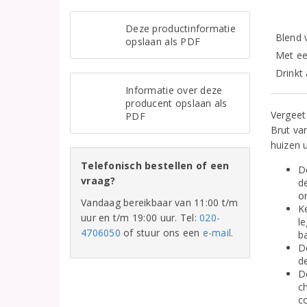
Deze productinformatie
Blend 
opslaan als PDF
Met ee
Drinkt
Informatie over deze
producent opslaan als
Vergeet
PDF
Brut va
huizen 
Telefonisch bestellen of een
D
vraag?
d
on
Vandaag bereikbaar van 11:00 t/m
K
uur en t/m 19:00 uur. Tel:
020-
l
4706050
of stuur ons een
e-mail
.
b
De
d
D
c
c