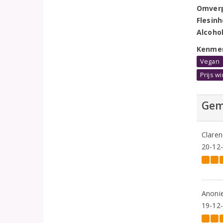
Omver
Flesin
Alcoho
Kenme
Vegan
Prijs 
Gem
Clare
20-12
Anoni
19-12