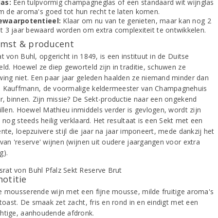
las:
Een tulpvormig champagneglas of een standaard wit wijnglas
m de aroma's goed tot hun recht te laten komen.
ewaarpotentieel:
Klaar om nu van te genieten, maar kan nog 2
ot 3 jaar bewaard worden om extra complexiteit te ontwikkelen.
mst & producent
t von Buhl, opgericht in 1849, is een instituut in de Duitse
eld. Hoewel ze diep geworteld zijn in traditie, schuwen ze
wing niet. Een paar jaar geleden haalden ze niemand minder dan
 Kauffmann, de voormalige keldermeester van Champagnehuis
er, binnen. Zijn missie? De Sekt-productie naar een ongekend
illen. Hoewel Mathieu inmiddels verder is gevlogen, wordt zijn
e nog steeds heilig verklaard. Het resultaat is een Sekt met een
nte, loepzuivere stijl die jaar na jaar imponeert, mede dankzij het
 van 'reserve' wijnen (wijnen uit oudere jaargangen voor extra
g).
notitie
e mousserende wijn met een fijne mousse, milde fruitige aroma's
 toast. De smaak zet zacht, fris en rond in en eindigt met een
htige, aanhoudende afdronk.