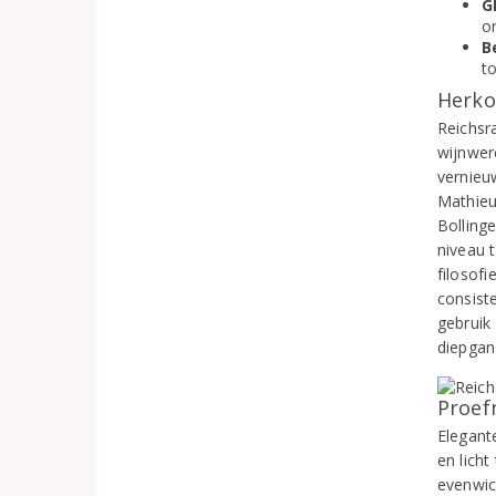
G
o
B
t
Herko
Reichsra
wijnwer
vernieu
Mathieu
Bolling
niveau t
filosofi
consiste
gebruik
diepgan
Proef
Elegant
en licht
evenwic