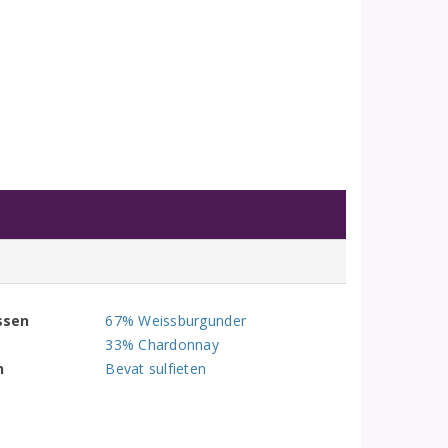
ssen
67% Weissburgunder
33% Chardonnay
n
Bevat sulfieten