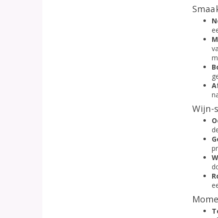
Smaak
N
ee
M
v
mi
B
g
A
n
Wijn-s
O
de
G
p
W
do
R
e
Momen
T