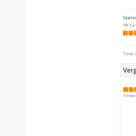
Marti
19-12
Toon a
Verg
(1 beoor