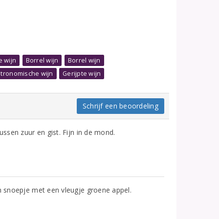
e wijn
Borrel wijn
Borrel wijn
tronomische wijn
Gerijpte wijn
Schrijf een beoordeling
ussen zuur en gist. Fijn in de mond.
en snoepje met een vleugje groene appel.