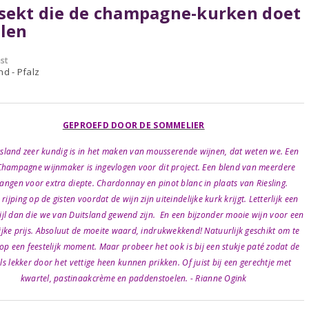
sekt die de champagne-kurken doet
len
st
nd - Pfalz
GEPROEFD DOOR DE SOMMELIER
tsland zeer kundig is in het maken van mousserende wijnen, dat weten we. Een
Champagne wijnmaker is ingevlogen voor dit project. Een blend van meerdere
angen voor extra diepte. Chardonnay en pinot blanc in plaats van Riesling.
rijping op de gisten voordat de wijn zijn uiteindelijke kurk krijgt. Letterlijk een
ijl dan die we van Duitsland gewend zijn. En een bijzonder mooie wijn voor een
ijke prijs. Absoluut de moeite waard, indrukwekkend! Natuurlijk geschikt om te
p een feestelijk moment. Maar probeer het ook is bij een stukje paté zodat de
s lekker door het vettige heen kunnen prikken. Of juist bij een gerechtje met
kwartel, pastinaakcrème en paddenstoelen. - Rianne Ogink