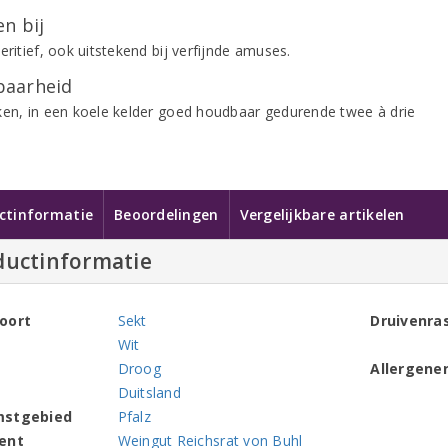
n bij
eritief, ook uitstekend bij verfijnde amuses.
aarheid
ken, in een koele kelder goed houdbaar gedurende twee à drie
ctinformatie
Beoordelingen
Vergelijkbare artikelen
ductinformatie
oort
Sekt
Druivenra
Wit
Droog
Allergene
Duitsland
mstgebied
Pfalz
ent
Weingut Reichsrat von Buhl