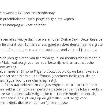
van weissburgunder en chardonnay
n prachtbalans tussen jonge en gerijpte wijnen
 als Champagne, kost de helft
 even alles wat je dacht te weten over Duitse Sekt. Deze Reserve
n Reichsrat von Buhl is serieus goed en doet denken aan de grote
uit de Champagne, maar dan voor een veel vriendelijkere prijs.
e druiven genieten van het zonnige, bijna mediterrane klimaat in
e Pfalz, wat zorgt voor een perfecte rijpheid en aromatische
twikkeling.
eldermeester Simone Frigerio bouwt voort op de kennis van de
egendarische Mathieu Kauffmann (voorheen Bollinger), die de
asis legde voor deze champagnestijl.
 Pfalz staat bekend om zijn gastvrijheid en culinaire tradities;
eze Sekt is dan ook een perfecte begeleider van de lokale keuken.
eze Sekt is gemaakt volgens de traditionele methode (net als
hampagne) en rijpt lang op de gistcellen, wat zorgt voor
omplexiteit, diepte en een verfijnde mousse.