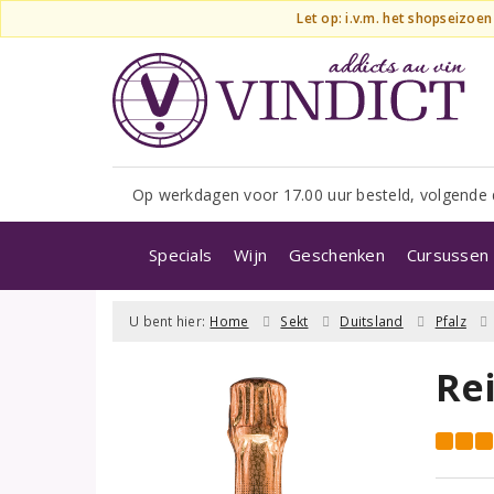
Let op: i.v.m. het shopseizoe
Op werkdagen voor 17.00 uur besteld, volgende 
Specials
Wijn
Geschenken
Cursussen 
U bent hier:
Home
Sekt
Duitsland
Pfalz
Re