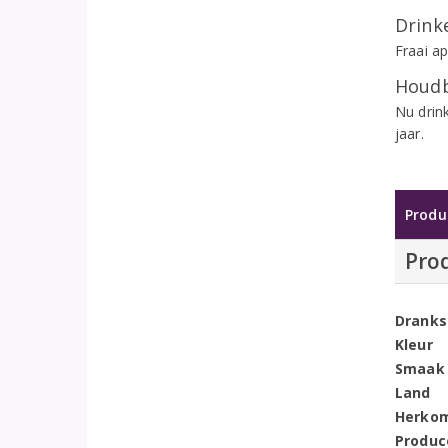
Drinke
Fraai ap
Houdb
Nu drin
jaar.
Produ
Pro
Dranks
Kleur
Smaak
Land
Herko
Produc