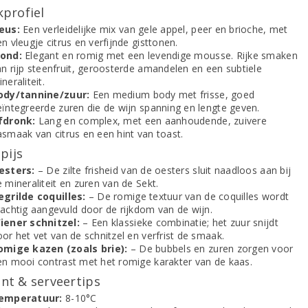
profiel
eus:
Een verleidelijke mix van gele appel, peer en brioche, met
n vleugje citrus en verfijnde gisttonen.
ond:
Elegant en romig met een levendige mousse. Rijke smaken
an rijp steenfruit, geroosterde amandelen en een subtiele
neraliteit.
ody/tannine/zuur:
Een medium body met frisse, goed
eïntegreerde zuren die de wijn spanning en lengte geven.
fdronk:
Lang en complex, met een aanhoudende, zuivere
asmaak van citrus en een hint van toast.
pijs
esters:
– De zilte frisheid van de oesters sluit naadloos aan bij
 mineraliteit en zuren van de Sekt.
egrilde coquilles:
– De romige textuur van de coquilles wordt
rachtig aangevuld door de rijkdom van de wijn.
iener schnitzel:
– Een klassieke combinatie; het zuur snijdt
or het vet van de schnitzel en verfrist de smaak.
omige kazen (zoals brie):
– De bubbels en zuren zorgen voor
en mooi contrast met het romige karakter van de kaas.
t & serveertips
emperatuur:
8-10°C