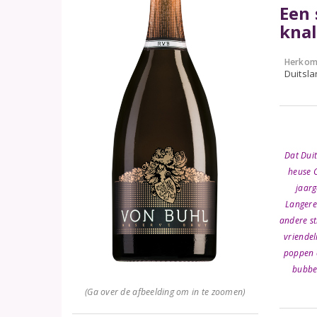
Een 
knal
Herkom
Duitsla
Dat Dui
heuse 
jaarg
Langere 
andere st
vriendel
poppen o
bubbel
(Ga over de afbeelding om in te zoomen)