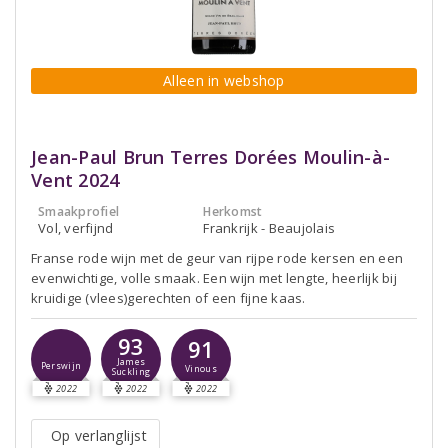
Alleen in webshop
Jean-Paul Brun Terres Dorées Moulin-à-
Vent 2024
Smaakprofiel
Herkomst
Vol, verfijnd
Frankrijk - Beaujolais
Franse rode wijn met de geur van rijpe rode kersen en een
evenwichtige, volle smaak. Een wijn met lengte, heerlijk bij
kruidige (vlees)gerechten of een fijne kaas.
93
91
James
Perswijn
Vinous
Suckling
2022
2022
2022
Op verlanglijst