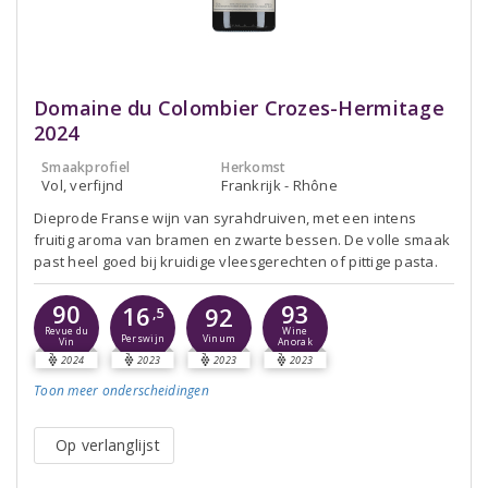
Domaine du Colombier Crozes-Hermitage
2024
Smaakprofiel
Herkomst
Vol, verfijnd
Frankrijk - Rhône
Dieprode Franse wijn van syrahdruiven, met een intens
fruitig aroma van bramen en zwarte bessen. De volle smaak
past heel goed bij kruidige vleesgerechten of pittige pasta.
90
93
16
92
,5
Revue du
Wine
Perswijn
Vinum
Vin
Anorak
2024
2023
2023
2023
Toon meer
onderscheidingen
Op verlanglijst