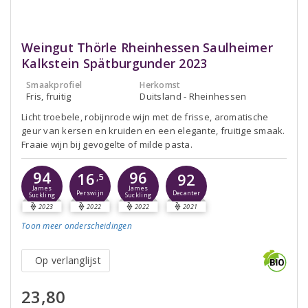
Weingut Thörle Rheinhessen Saulheimer
Kalkstein Spätburgunder 2023
Smaakprofiel
Herkomst
Fris, fruitig
Duitsland - Rheinhessen
Licht troebele, robijnrode wijn met de frisse, aromatische
geur van kersen en kruiden en een elegante, fruitige smaak.
Fraaie wijn bij gevogelte of milde pasta.
94
96
16
92
,5
James
James
Perswijn
Decanter
Suckling
Suckling
2023
2022
2022
2021
Toon meer
onderscheidingen
Op verlanglijst
23,80