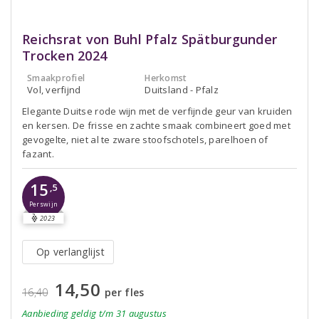
Reichsrat von Buhl Pfalz Spätburgunder
Trocken 2024
Smaakprofiel
Herkomst
Vol, verfijnd
Duitsland - Pfalz
Elegante Duitse rode wijn met de verfijnde geur van kruiden
en kersen. De frisse en zachte smaak combineert goed met
gevogelte, niet al te zware stoofschotels, parelhoen of
fazant.
15
,5
Perswijn
2023
Op verlanglijst
14,50
16,40
per fles
Aanbieding
geldig
t/m 31 augustus