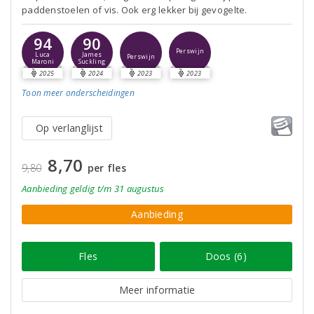
paddenstoelen of vis. Ook erg lekker bij gevogelte.
94
90
Perswijn
Luca
James
Perswijn
Maroni
Suckling
2025
2024
2023
2023
Toon meer
onderscheidingen
Op verlanglijst
8,70
9,80
per fles
Aanbieding
geldig
t/m 31 augustus
Aanbieding
Fles
Doos (6)
Meer informatie