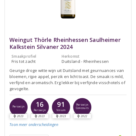
Weingut Thörle Rheinhessen Saulheimer
Kalkstein Silvaner 2024
Smaakprofiel
Herkomst
Fris tot zacht
Duitsland - Rheinhessen
Geurige droge witte wijn uit Duitsland met geurnuances van
bloemen, rijpe appel, perzik en licht toast. De smaak is mild,
verfijnd en aromatisch. Erg lekker bij verfijnde visschotels of
gevogelte.
16
91
Perswijn
Perswijn
Concours
Perswijn
Vinum
2023
2023
2023
2022
Toon meer
onderscheidingen