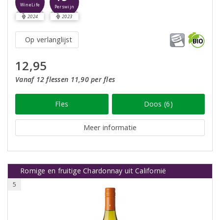
WineLife
Perswijn
2024
2023
Op verlanglijst
12,95
Vanaf 12 flessen 11,90 per fles
Fles
Doos (6)
Meer informatie
Romige en fruitige Chardonnay uit Californië
5