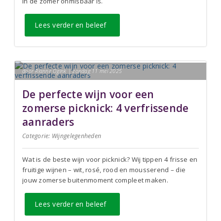
in de zomer onmisbaar is.
Lees verder en beleef
door Rianne Ogink | zondag 11 mei 2025
De perfecte wijn voor een
zomerse picknick: 4 verfrissende
aanraders
Categorie:
Wijngelegenheden
Wat is de beste wijn voor picknick? Wij tippen 4 frisse en
fruitige wijnen – wit, rosé, rood en mousserend – die
jouw zomerse buitenmoment compleet maken.
Lees verder en beleef