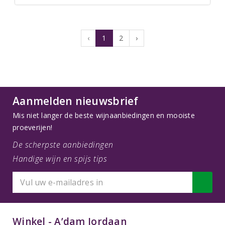
‹
1
2
›
Aanmelden nieuwsbrief
Mis niet langer de beste wijnaanbiedingen en mooiste
proeverijen!
De scherpste aanbiedingen
Handige wijn en spijs tips
Winkel - A’dam Jordaan