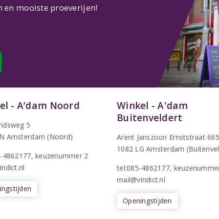
n en mooiste proeverijen!
el - A’dam Noord
Winkel - A'dam
Buitenveldert
ndsweg 5
N Amsterdam (Noord)
Arent Janszoon Ernststraat 66
1082 LG Amsterdam (Buitenvel
5-4862177
, keuzenummer 2
ndict.nl
tel:085-4862177
, keuzenumme
mail@vindict.nl
ngstijden
Openingstijden