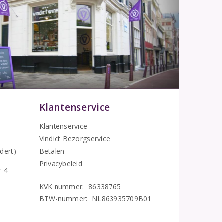
Klantenservice
Klantenservice
Vindict Bezorgservice
5
dert)
Betalen
Privacybeleid
r 4
KVK nummer: 86338765
BTW-nummer: NL863935709B01