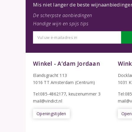
Mis niet langer de beste wijnaanbiedinge
De scherpste aanbiedingen
Handige wijn en spijs tips
Winkel - A’dam Jordaan
Wink
Elandsgracht 113
Dockla
1016 TT Amsterdam (Centrum)
1031 K
Tel:085-4862177
, keuzenummer 3
T
el:08
mail@vindict.nl
mail@vi
Openingstijden
Openi