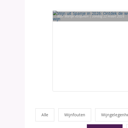
door Martijn Koopman | zondag 22 maart 2026
Alle
Wijnfouten
Wijngelegenh