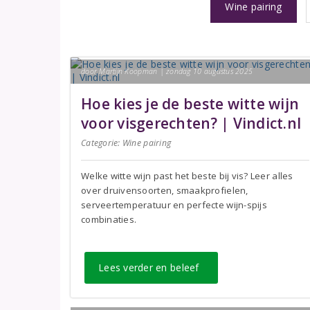
Wine pairing
door Martijn Koopman | zondag 10 augustus 2025
Hoe kies je de beste witte wijn
voor visgerechten? | Vindict.nl
Categorie:
Wine pairing
Welke witte wijn past het beste bij vis? Leer alles
over druivensoorten, smaakprofielen,
serveertemperatuur en perfecte wijn-spijs
combinaties.
Lees verder en beleef