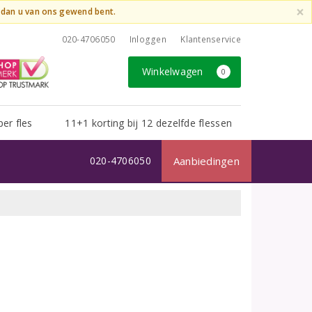
×
t dan u van ons gewend bent.
020-4706050
Inloggen
Klantenservice
Winkelwagen
0
per fles
11+1 korting bij 12 dezelfde flessen
020-4706050
Aanbiedingen