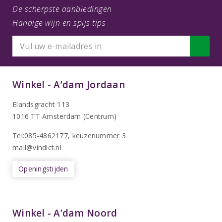
De scherpste aanbiedingen
Handige wijn en spijs tips
Winkel - A’dam Jordaan
Elandsgracht 113
1016 TT Amsterdam (Centrum)
Tel:085-4862177
, keuzenummer 3
mail@vindict.nl
Openingstijden
Winkel - A’dam Noord