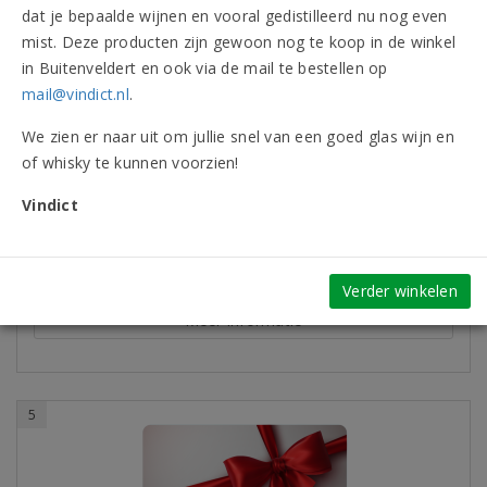
dat je bepaalde wijnen en vooral gedistilleerd nu nog even
mist. Deze producten zijn gewoon nog te koop in de winkel
Cadeaubon t.w.v. € 50,00
in Buitenveldert en ook via de mail te bestellen op
Op zoek naar een geschenk dat altijd in de smaak valt? Geef
mail@vindict.nl
.
dan onze wijncadeaubon!
We zien er naar uit om jullie snel van een goed glas wijn en
Op verlanglijst
of whisky te kunnen voorzien!
50,00
Vindict
per stuk
In winkelwagen
Verder winkelen
Meer informatie
5