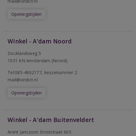
mail@vindict.nl
Openingstijden
Winkel - A’dam Noord
Docklandsweg 5
1031 KN Amsterdam (Noord)
T
el:085-4862177
, keuzenummer 2
mail@vindict.nl
Openingstijden
Winkel - A'dam Buitenveldert
Arent Janszoon Ernststraat 665