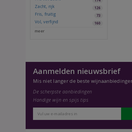
174
Zacht, rijk
126
Fris, fruitig
73
Vol, verfijnd
160
meer
Aanmelden nieuwsbrief
Mis niet langer de beste wijnaanbiedinge
De scherpste aanbiedingen
Handige wijn en spijs tips