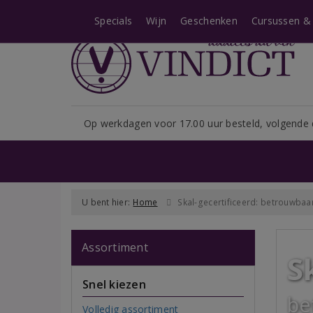
Let op: i.v.m. het shopseizoe
Specials
Wijn
Geschenken
Cursussen & 
Op werkdagen voor 17.00 uur besteld, volgende 
U bent hier:
Home
Skal-gecertificeerd: betrouwbaa
Assortiment
S
Snel kiezen
be
Volledig assortiment