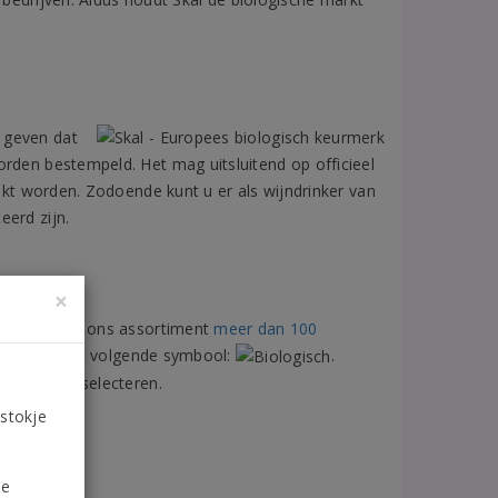
 geven dat
orden bestempeld. Het mag uitsluitend op officieel
uikt worden. Zodoende kunt u er als wijndrinker van
eerd zijn.
×
menteel telt ons assortiment
meer dan 100
elijk aan het volgende symbool:
.
logisch te selecteren.
 stokje
de