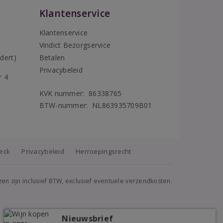
Klantenservice
Klantenservice
Vindict Bezorgservice
5
dert)
Betalen
Privacybeleid
r 4
KVK nummer: 86338765
BTW-nummer: NL863935709B01
heck
Privacybeleid
Herroepingsrecht
jzen zijn inclusief BTW, exclusief eventuele verzendkosten.
Nieuwsbrief