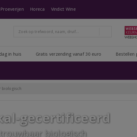
n heeft Post NL het erg druk. Het kan zijn dat uw pakket er langer over doe
Proeverijen
Horeca
Vindict Wine
dag in huis
Gratis verzending vanaf 30 euro
Bestellen 
r biologisch
kal-gecertificeerd
trouwbaar biologisch