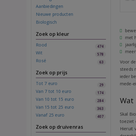
Aanbiedingen
Nieuwe producten
Biologisch
bewez
Zoek op kleur
met 
jaarl
Rood
474
meer 
Wit
578
Rosé
Voor de
63
steeds 
Zoek op prijs
ieder b
Tot 7 euro
mede-eig
29
Van 7 tot 10 euro
174
Wat 
Van 10 tot 15 euro
284
Van 15 tot 25 euro
363
Skal Bi
Vanaf 25 euro
407
toeziet
Zoek op druivenras
Hieruit
dergelij