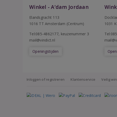
Winkel - A’dam Jordaan
Wink
Elandsgracht 113
Dockla
1016 TT Amsterdam (Centrum)
1031 K
Tel:085-4862177
, keuzenummer 3
T
el:08
mail@vindict.nl
mail@vi
Openingstijden
Openi
Inloggen of registreren
Klantenservice
Veilig wi