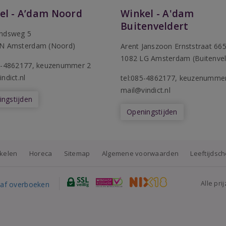
el - A’dam Noord
Winkel - A'dam
Buitenveldert
ndsweg 5
N Amsterdam (Noord)
Arent Janszoon Ernststraat 66
1082 LG Amsterdam (Buitenvel
5-4862177
, keuzenummer 2
ndict.nl
tel:085-4862177
, keuzenumme
mail@vindict.nl
ngstijden
Openingstijden
nkelen
Horeca
Sitemap
Algemene voorwaarden
Leeftijdsc
Alle pri