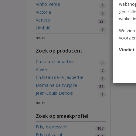
Vinho Verde
webshop 
2
gedistil
Victoria
2
winkel i
Veneto
53
Umbrië
7
We zien 
meer
voorzien
Vindict
Zoek op producent
Château Lamartine
3
Alvear
7
Château de la Jaubertie
9
Domaine de l'Arjolle
39
Jean-Louis Denois
1
meer
Zoek op smaakprofiel
Fris, expressief
107
Fris tot zacht