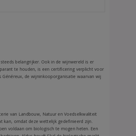
eds belangrijker. Ook in de wijnwereld is er
ant te houden, is een certificering verplicht voor
es Généreux, de wijninkooporganisatie waarvan wij
sterie van Landbouw, Natuur en Voedselkwaliteit
 kan, omdat deze wettelijk gedefinieerd zijn.
ebben voldaan om biologisch te mogen heten. Een
e bedrijven. Aldus houdt Skal de biologische markt