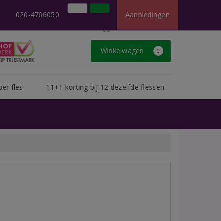
×
t dan u van ons gewend bent.
020-4706050
Aanbiedingen
020-4706050
Inloggen
Klantenservice
Winkelwagen
0
per fles
11+1 korting bij 12 dezelfde flessen