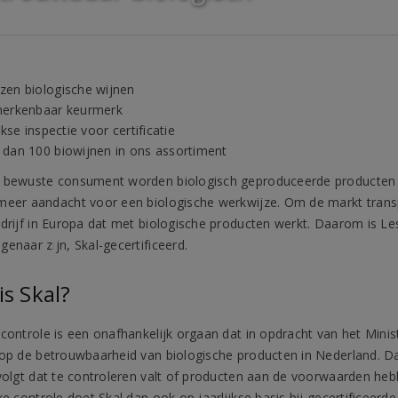
en biologische wijnen
herkenbaar keurmerk
ijkse inspectie voor certificatie
dan 100 biowijnen in ons assortiment
 bewuste consument worden biologisch geproduceerde producten ste
meer aandacht voor een biologische werkwijze. Om de markt transpar
edrijf in Europa dat met biologische producten werkt. Daarom is L
enaar zijn, Skal-gecertificeerd.
is Skal?
ocontrole is een onafhankelijk orgaan dat in opdracht van het Mini
 op de betrouwbaarheid van biologische producten in Nederland. Dat
 volgt dat te controleren valt of producten aan de voorwaarden h
ke controle doet Skal dan ook op jaarlijkse basis bij gecertificeerd