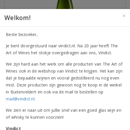
×
Welkom!
Beste bezoeker,
Je bent doorgestuurd naar vindict.nl. Na 20 jaar heeft The
Art of Wines het stokje overgedragen aan ons, Vindict.
Sabaté i Coca Corpinnat Mosset Brut
Nature 2021
We zijn hard aan het werk om alle producten van The Art of
Herkomst
Wines ook in de webshop van Vindict te krijgen. Het kan zijn
Spanje - Penedès
dat je bepaalde wijnen en vooral gedistilleerd nu nog even
Fraaie, complexe mousserende wijn uit Penedès. Verfijnde
mist. Deze producten zijn gewoon nog te koop in de winkel
mousse, jeugdig en licht kruidig van geur met nuances van
in Buitenveldert en ook via de mail te bestellen op
anijs, geel fruit en venkel. De smaak zet fris, sappig en droog
mail@vindict.nl
.
in en eindigt aromatisch met een aanhoudende mousse.
We zien er naar uit om jullie snel van een goed glas wijn en
92
89
92
92
of whisky te kunnen voorzien!
Parker
Tim Atkin
Vinous
Parker
2021
2020
2020
2020
Vindict