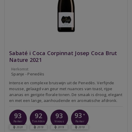
Sabaté i Coca Corpinnat Josep Coca Brut
Nature 2021
Herkomst
Spanje - Penedès
Intense en complexe bruiswijn uit de Penedès. Verfijnde
mousse, gelaagd van geur met nuances van toast, rijpe
ananas en gerijpte florale tonen. De smaak is droog, elegant
en met een lange, aanhoudende en aromatische afdronk.
93
93
92
93
+
Parker
Parker
Tim Atkin
Vinous
2020
2019
2019
2019