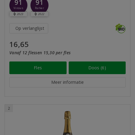
91
91
Vinous
Parker
2023
2022
Op verlanglijst
16,65
Vanaf 12 flessen 15,30 per fles
Fles
Doos (6)
Meer informatie
2