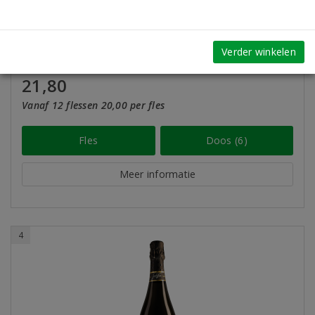
Toon meer
onderscheidingen
Op verlanglijst
Verder winkelen
21,80
Vanaf 12 flessen 20,00 per fles
Fles
Doos (6)
Meer informatie
4