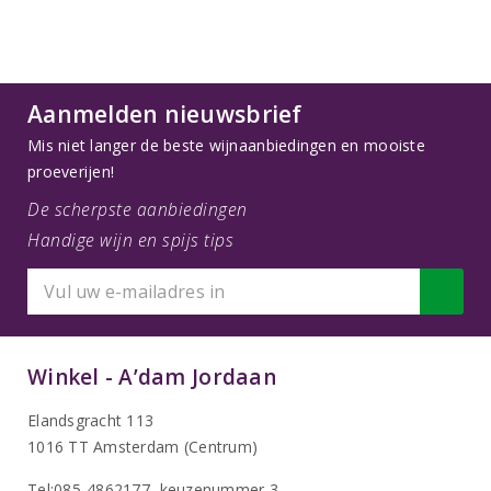
Aanmelden nieuwsbrief
Mis niet langer de beste wijnaanbiedingen en mooiste
proeverijen!
De scherpste aanbiedingen
Handige wijn en spijs tips
Winkel - A’dam Jordaan
Elandsgracht 113
1016 TT Amsterdam (Centrum)
Tel:085-4862177
, keuzenummer 3