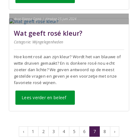
door Rianne Ogink | dinsdag 25 juni 2024
Wat geeft rosé kleur?
Categorie:
Wijngelegenheden
Hoe komt rosé aan zijn kleur? Wordt het van blauwe of
witte druiven gemaakt? En is donkere rosé nou echt
zoeter dan lichte? We geven antwoord op de meest
gestelde vragen en geven je een voorzetje met onze
favoriete rosé wijnen.
Lees verder en beleef
‹
1
2
3
4
5
6
7
8
›