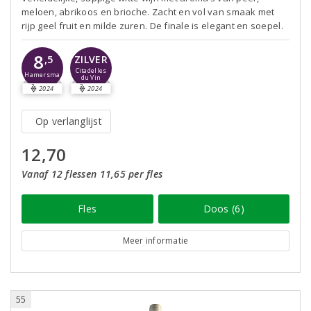
meloen, abrikoos en brioche. Zacht en vol van smaak met
rijp geel fruit en milde zuren. De finale is elegant en soepel.
8
,5
ZILVER
Citadelles
Hamersma
du Vin
2024
2024
Op verlanglijst
12,70
Vanaf 12 flessen 11,65 per fles
Fles
Doos (6)
Meer informatie
55