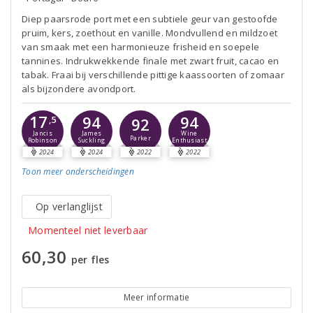
Diep paarsrode port met een subtiele geur van gestoofde
pruim, kers, zoethout en vanille. Mondvullend en mildzoet
van smaak met een harmonieuze frisheid en soepele
tannines. Indrukwekkende finale met zwart fruit, cacao en
tabak. Fraai bij verschillende pittige kaassoorten of zomaar
als bijzondere avondport.
17
94
94
,5
92
Jancis
James
Wine
Parker
Robinson
Suckling
Enthusiast
2024
2024
2022
2022
Toon meer
onderscheidingen
Op verlanglijst
Momenteel niet leverbaar
60,30
per fles
Meer informatie