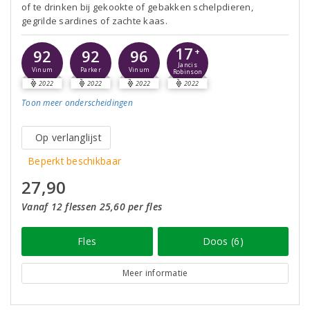
of te drinken bij gekookte of gebakken schelpdieren,
gegrilde sardines of zachte kaas.
17
92
92
96
+
Jancis
Vinum
Parker
Vinum
Robinson
2022
2022
2022
2022
Toon meer
onderscheidingen
Op verlanglijst
Beperkt beschikbaar
27,90
Vanaf 12 flessen 25,60 per fles
Fles
Doos (6)
Meer informatie