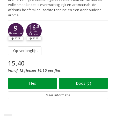
volle smaakinzet is evenwichtig, rijk en aromatisch; de
afdronk heeft milde, zachte tannine en een aanhoudend
aroma.
16
9
,5
Jancis
Hamersma
Robinson
2023
2022
Op verlanglijst
15,40
Vanaf 12 flessen 14,15 per fles
Fles
Doos (6)
Meer informatie