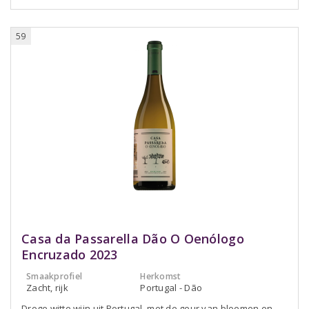
59
Casa da Passarella Dão O Oenólogo
Encruzado 2023
Smaakprofiel
Herkomst
Zacht, rijk
Portugal - Dão
Droge witte wijn uit Portugal, met de geur van bloemen en