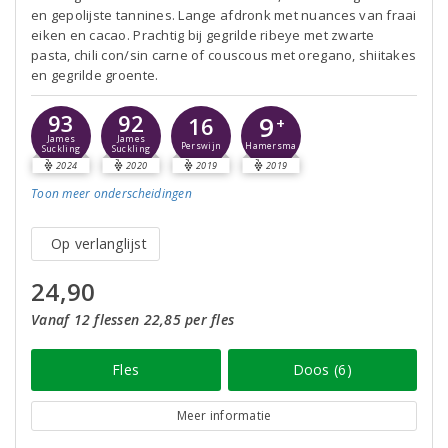
en gepolijste tannines. Lange afdronk met nuances van fraai
eiken en cacao. Prachtig bij gegrilde ribeye met zwarte
pasta, chili con/sin carne of couscous met oregano, shiitakes
en gegrilde groente.
93
92
9
16
+
James
James
Perswijn
Hamersma
Suckling
Suckling
2024
2020
2019
2019
Toon meer
onderscheidingen
Op verlanglijst
24,90
Vanaf 12 flessen 22,85 per fles
Fles
Doos (6)
Meer informatie