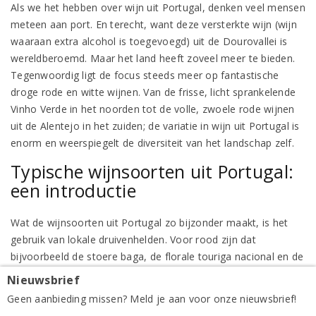
Als we het hebben over wijn uit Portugal, denken veel mensen
meteen aan port. En terecht, want deze versterkte wijn (wijn
waaraan extra alcohol is toegevoegd) uit de Dourovallei is
wereldberoemd. Maar het land heeft zoveel meer te bieden.
Tegenwoordig ligt de focus steeds meer op fantastische
droge rode en witte wijnen. Van de frisse, licht sprankelende
Vinho Verde in het noorden tot de volle, zwoele rode wijnen
uit de Alentejo in het zuiden; de variatie in wijn uit Portugal is
enorm en weerspiegelt de diversiteit van het landschap zelf.
Typische wijnsoorten uit Portugal:
een introductie
Wat de wijnsoorten uit Portugal zo bijzonder maakt, is het
gebruik van lokale druivenhelden. Voor rood zijn dat
bijvoorbeeld de stoere baga, de florale touriga nacional en de
fruitige castelão. Bij wit moet je denken aan de aromatische
Nieuwsbrief
loureiro, de frisse arinto en de volle rabigato. De Portugezen
Geen aanbieding missen? Meld je aan voor onze nieuwsbrief!
zijn ook meesters in het blenden: vaak worden er drie, vier of