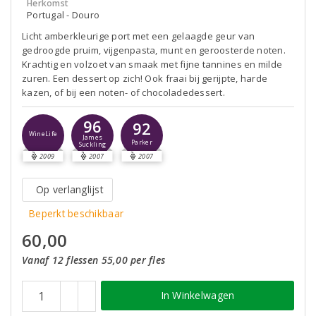
Herkomst
Portugal - Douro
Licht amberkleurige port met een gelaagde geur van
gedroogde pruim, vijgenpasta, munt en geroosterde noten.
Krachtig en volzoet van smaak met fijne tannines en milde
zuren. Een dessert op zich! Ook fraai bij gerijpte, harde
kazen, of bij een noten- of chocoladedessert.
96
92
WineLife
James
Parker
Suckling
2009
2007
2007
Op verlanglijst
Beperkt beschikbaar
60,00
Vanaf 12 flessen 55,00 per fles
In Winkelwagen