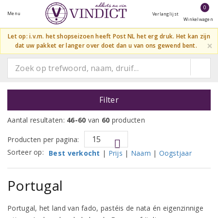
0
Menu
Verlanglijst
Winkelwagen
Let op: i.v.m. het shopseizoen heeft Post NL het erg druk. Het kan zijn
×
dat uw pakket er langer over doet dan u van ons gewend bent.
Filter
Aantal resultaten:
46-60
van
60
producten
Producten per pagina:
Sorteer op:
Best verkocht
|
Prijs
|
Naam
|
Oogstjaar
Portugal
Portugal, het land van fado, pastéis de nata én eigenzinnige