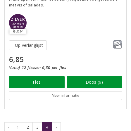
met vis of salades.
ZILVER
Concours
Mondial
2024
Op verlanglijst
6,85
Vanaf 12 flessen 6,30 per fles
Fles
Doos (6)
Meer informatie
‹
1
2
3
4
›