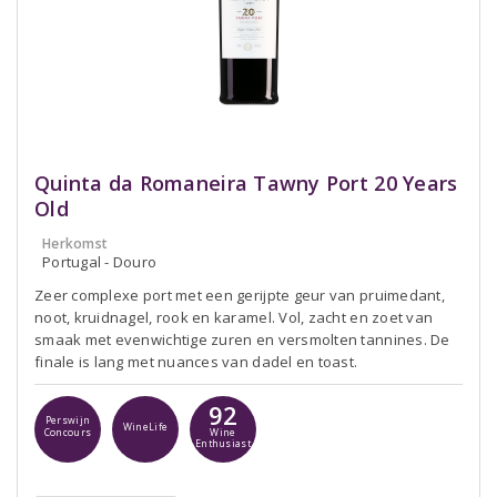
Quinta da Romaneira Tawny Port 20 Years
Old
Herkomst
Portugal - Douro
Zeer complexe port met een gerijpte geur van pruimedant,
noot, kruidnagel, rook en karamel. Vol, zacht en zoet van
smaak met evenwichtige zuren en versmolten tannines. De
finale is lang met nuances van dadel en toast.
92
Perswijn
WineLife
Concours
Wine
Enthusiast