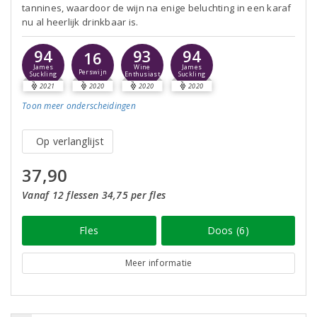
tannines, waardoor de wijn na enige beluchting in een karaf
nu al heerlijk drinkbaar is.
94
93
94
16
James
Wine
James
Perswijn
Suckling
Enthusiast
Suckling
2021
2020
2020
2020
Toon meer
onderscheidingen
Op verlanglijst
37,90
Vanaf 12 flessen 34,75 per fles
Fles
Doos (6)
Meer informatie