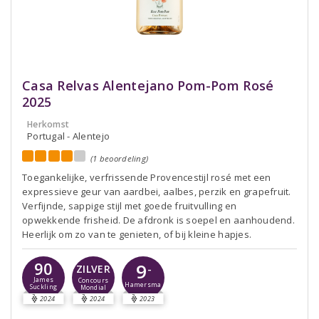
Casa Relvas Alentejano Pom-Pom Rosé
2025
Herkomst
Portugal - Alentejo
(1 beoordeling)
Toegankelijke, verfrissende Provencestijl rosé met een
expressieve geur van aardbei, aalbes, perzik en grapefruit.
Verfijnde, sappige stijl met goede fruitvulling en
opwekkende frisheid. De afdronk is soepel en aanhoudend.
Heerlijk om zo van te genieten, of bij kleine hapjes.
90
9
-
ZILVER
James
Concours
Hamersma
Suckling
Mondial
2024
2024
2023