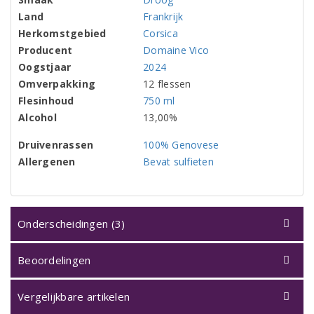
Land
Frankrijk
Herkomstgebied
Corsica
Producent
Domaine Vico
Oogstjaar
2024
Omverpakking
12 flessen
Flesinhoud
750 ml
Alcohol
13,00%
Druivenrassen
100% Genovese
Allergenen
Bevat sulfieten
Onderscheidingen (3)
Beoordelingen
Vergelijkbare artikelen