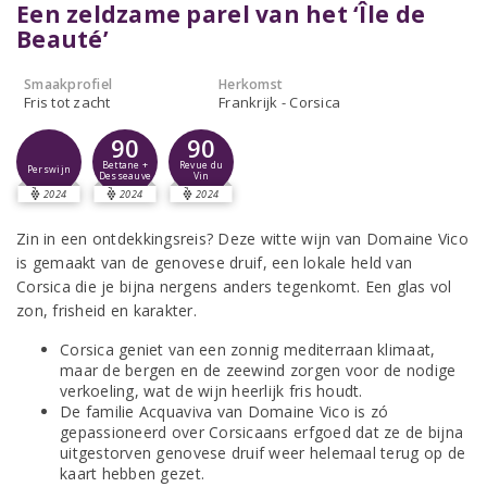
Een zeldzame parel van het ‘Île de
Beauté’
Smaakprofiel
Herkomst
Fris tot zacht
Frankrijk - Corsica
90
90
Bettane +
Revue du
Perswijn
Desseauve
Vin
2024
2024
2024
Zin in een ontdekkingsreis? Deze witte wijn van Domaine Vico
is gemaakt van de genovese druif, een lokale held van
Corsica die je bijna nergens anders tegenkomt. Een glas vol
zon, frisheid en karakter.
Corsica geniet van een zonnig mediterraan klimaat,
maar de bergen en de zeewind zorgen voor de nodige
verkoeling, wat de wijn heerlijk fris houdt.
De familie Acquaviva van Domaine Vico is zó
gepassioneerd over Corsicaans erfgoed dat ze de bijna
uitgestorven genovese druif weer helemaal terug op de
kaart hebben gezet.