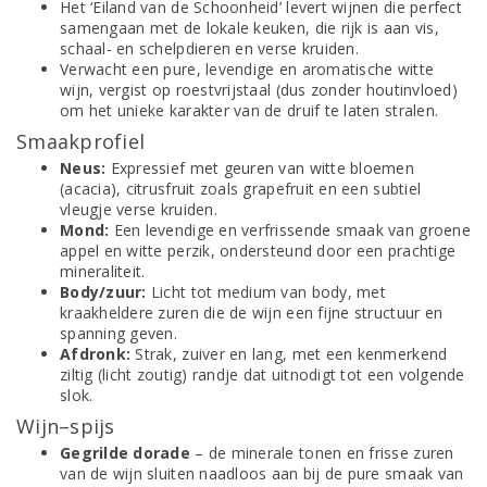
Het ‘Eiland van de Schoonheid’ levert wijnen die perfect
samengaan met de lokale keuken, die rijk is aan vis,
schaal- en schelpdieren en verse kruiden.
Verwacht een pure, levendige en aromatische witte
wijn, vergist op roestvrijstaal (dus zonder houtinvloed)
om het unieke karakter van de druif te laten stralen.
Smaakprofiel
Neus:
Expressief met geuren van witte bloemen
(acacia), citrusfruit zoals grapefruit en een subtiel
vleugje verse kruiden.
Mond:
Een levendige en verfrissende smaak van groene
appel en witte perzik, ondersteund door een prachtige
mineraliteit.
Body/zuur:
Licht tot medium van body, met
kraakheldere zuren die de wijn een fijne structuur en
spanning geven.
Afdronk:
Strak, zuiver en lang, met een kenmerkend
ziltig (licht zoutig) randje dat uitnodigt tot een volgende
slok.
Wijn–spijs
Gegrilde dorade
– de minerale tonen en frisse zuren
van de wijn sluiten naadloos aan bij de pure smaak van