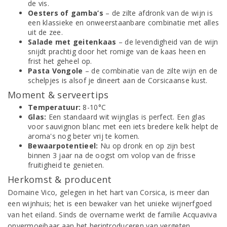
de vis.
Oesters of gamba’s
– de zilte afdronk van de wijn is
een klassieke en onweerstaanbare combinatie met alles
uit de zee.
Salade met geitenkaas
– de levendigheid van de wijn
snijdt prachtig door het romige van de kaas heen en
frist het geheel op.
Pasta Vongole
– de combinatie van de zilte wijn en de
schelpjes is alsof je dineert aan de Corsicaanse kust.
Moment & serveertips
Temperatuur:
8-10°C
Glas:
Een standaard wit wijnglas is perfect. Een glas
voor sauvignon blanc met een iets bredere kelk helpt de
aroma's nog beter vrij te komen.
Bewaarpotentieel:
Nu op dronk en op zijn best
binnen 3 jaar na de oogst om volop van de frisse
fruitigheid te genieten.
Herkomst & producent
Domaine Vico, gelegen in het hart van Corsica, is meer dan
een wijnhuis; het is een bewaker van het unieke wijnerfgoed
van het eiland. Sinds de overname werkt de familie Acquaviva
onvermoeibaar aan het herintroduceren van vergeten