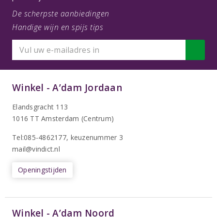
De scherpste aanbiedingen
Handige wijn en spijs tips
Winkel - A’dam Jordaan
Elandsgracht 113
1016 TT Amsterdam (Centrum)
Tel:085-4862177
, keuzenummer 3
mail@vindict.nl
Openingstijden
Winkel - A’dam Noord