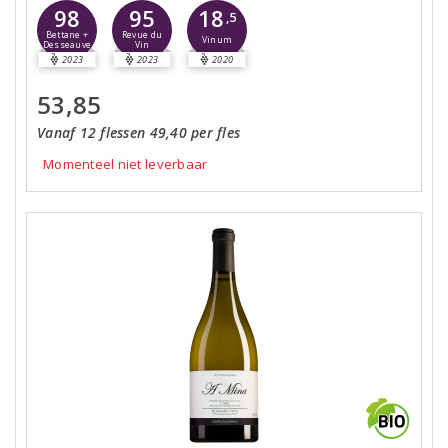
98
95
18
,5
Bettane +
Revue du
Vinum
Desseauve
Vin
2023
2023
2020
53,85
Vanaf 12 flessen 49,40 per fles
Momenteel niet leverbaar