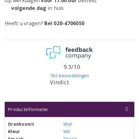
Op werkdagen
voor 17.00 uur
besteld,
volgende dag
in huis
Heeft u vragen?
Bel 020-4706050
9.3/10
760 beoordelingen
Vindict
Productinformatie
Dranksoort
Wijn
Kleur
Wit
Smaak
Droog