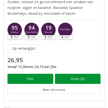
Donker, volzoet en geconcentreerd met smaken van
rozijnen, vijgen en karamel. Klassieke Spaanse
dessertwijn, ideaal bij chocolade of kazen.
95
94
19
Por Favor
Vinous
Guía Peñín
Vinum
1927
1927
1927
1927
Op verlanglijst
26,95
Vanaf 12 flessen 24,70 per fles
Fles
Doos (6)
Meer informatie