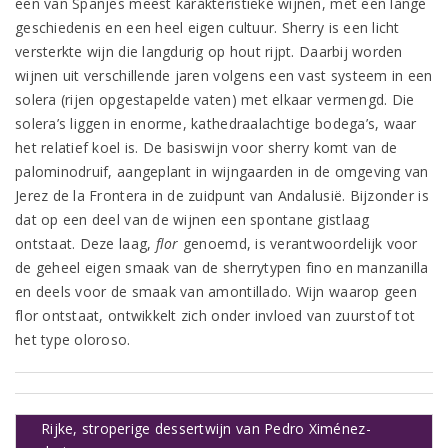
een van Spanjes meest karakteristieke wijnen, met een lange
geschiedenis en een heel eigen cultuur. Sherry is een licht
versterkte wijn die langdurig op hout rijpt. Daarbij worden
wijnen uit verschillende jaren volgens een vast systeem in een
solera (rijen opgestapelde vaten) met elkaar vermengd. Die
solera’s liggen in enorme, kathedraalachtige bodega’s, waar
het relatief koel is. De basiswijn voor sherry komt van de
palominodruif, aangeplant in wijngaarden in de omgeving van
Jerez de la Frontera in de zuidpunt van Andalusië. Bijzonder is
dat op een deel van de wijnen een spontane gistlaag
ontstaat. Deze laag,
flor
genoemd, is verantwoordelijk voor
de geheel eigen smaak van de sherrytypen fino en manzanilla
en deels voor de smaak van amontillado. Wijn waarop geen
flor ontstaat, ontwikkelt zich onder invloed van zuurstof tot
het type oloroso.
Rijke, stroperige dessertwijn van Pedro Ximénez-