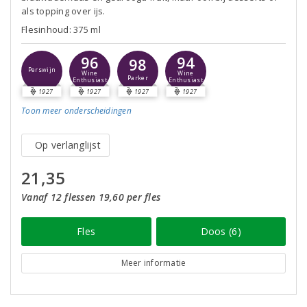
als topping over ijs.
Flesinhoud: 375 ml
96
94
98
Perswijn
Wine
Wine
Parker
Enthusiast
Enthusiast
1927
1927
1927
1927
Toon meer
onderscheidingen
Op verlanglijst
21,35
Vanaf 12 flessen 19,60 per fles
Fles
Doos (6)
Meer informatie