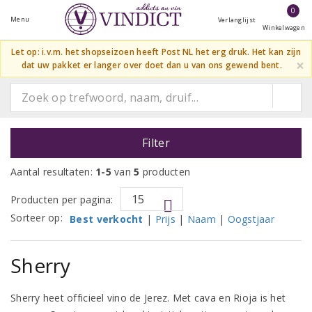
0
Menu
Verlanglijst
Winkelwagen
Let op: i.v.m. het shopseizoen heeft Post NL het erg druk. Het kan zijn
×
dat uw pakket er langer over doet dan u van ons gewend bent.
Filter
Aantal resultaten:
1-5
van
5
producten
Producten per pagina:
Sorteer op:
Best verkocht
|
Prijs
|
Naam
|
Oogstjaar
Sherry
Sherry heet officieel vino de Jerez. Met cava en Rioja is het