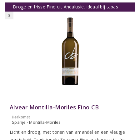
Droge en frisse Fino uit Andalusië, ideaal bij tapas
3
Alvear Montilla-Moriles Fino CB
Herkomst
Spanje - Montilla-Moriles
Licht en droog, met tonen van amandel en een vleugje
zoutigheid. Traditionele Spaanse Fino in sherry-stijl, fris