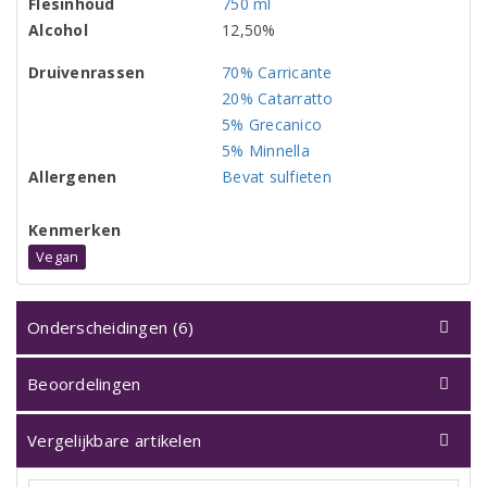
Flesinhoud
750 ml
Alcohol
12,50%
Druivenrassen
70% Carricante
20% Catarratto
5% Grecanico
5% Minnella
Allergenen
Bevat sulfieten
Kenmerken
Vegan
Onderscheidingen (6)
Beoordelingen
Vergelijkbare artikelen