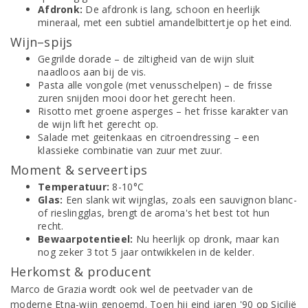
Afdronk:
De afdronk is lang, schoon en heerlijk
mineraal, met een subtiel amandelbittertje op het eind.
Wijn–spijs
Gegrilde dorade – de ziltigheid van de wijn sluit
naadloos aan bij de vis.
Pasta alle vongole (met venusschelpen) – de frisse
zuren snijden mooi door het gerecht heen.
Risotto met groene asperges – het frisse karakter van
de wijn lift het gerecht op.
Salade met geitenkaas en citroendressing – een
klassieke combinatie van zuur met zuur.
Moment & serveertips
Temperatuur:
8-10°C
Glas:
Een slank wit wijnglas, zoals een sauvignon blanc-
of rieslingglas, brengt de aroma's het best tot hun
recht.
Bewaarpotentieel:
Nu heerlijk op dronk, maar kan
nog zeker 3 tot 5 jaar ontwikkelen in de kelder.
Herkomst & producent
Marco de Grazia wordt ook wel de peetvader van de
moderne Etna-wijn genoemd. Toen hij eind jaren '90 op Sicilië