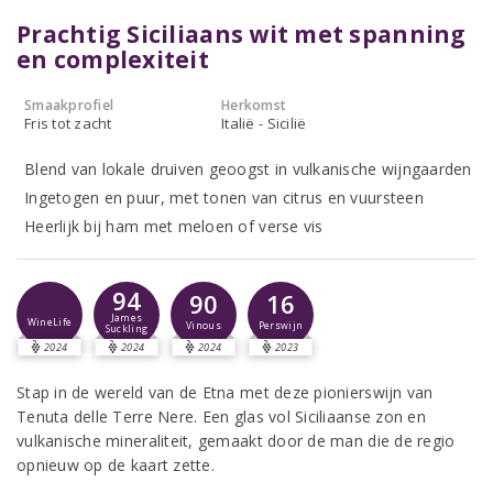
Prachtig Siciliaans wit met spanning
en complexiteit
Smaakprofiel
Herkomst
Fris tot zacht
Italië - Sicilië
Blend van lokale druiven geoogst in vulkanische wijngaarden
Ingetogen en puur, met tonen van citrus en vuursteen
Heerlijk bij ham met meloen of verse vis
94
90
16
James
WineLife
Vinous
Perswijn
Suckling
2024
2024
2024
2023
Stap in de wereld van de Etna met deze pionierswijn van
Tenuta delle Terre Nere. Een glas vol Siciliaanse zon en
vulkanische mineraliteit, gemaakt door de man die de regio
opnieuw op de kaart zette.