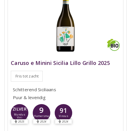
Caruso e Minini Sicilia Lillo Grillo 2025
Fris tot zacht
Schitterend Siciliaans
Puur & levendig
9
91
ZILVER
Mundus
Hamersma
Vinous
Vini
2025
2024
2024