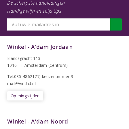
De scherpste aanbiedingen
Handige wijn en spijs tips
Winkel - A’dam Jordaan
Elandsgracht 113
1016 TT Amsterdam (Centrum)
Tel:085-4862177
, keuzenummer 3
mail@vindict.nl
Openingstijden
Winkel - A’dam Noord