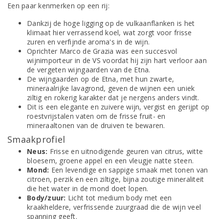
Een paar kenmerken op een rij:
Dankzij de hoge ligging op de vulkaanflanken is het
klimaat hier verrassend koel, wat zorgt voor frisse
zuren en verfijnde aroma's in de wijn.
Oprichter Marco de Grazia was een succesvol
wijnimporteur in de VS voordat hij zijn hart verloor aan
de vergeten wijngaarden van de Etna.
De wijngaarden op de Etna, met hun zwarte,
mineraalrijke lavagrond, geven de wijnen een uniek
ziltig en rokerig karakter dat je nergens anders vindt.
Dit is een elegante en zuivere wijn, vergist en gerijpt op
roestvrijstalen vaten om de frisse fruit- en
mineraaltonen van de druiven te bewaren.
Smaakprofiel
Neus:
Frisse en uitnodigende geuren van citrus, witte
bloesem, groene appel en een vleugje natte steen.
Mond:
Een levendige en sappige smaak met tonen van
citroen, perzik en een ziltige, bijna zoutige mineraliteit
die het water in de mond doet lopen.
Body/zuur:
Licht tot medium body met een
kraakheldere, verfrissende zuurgraad die de wijn veel
spanning geeft.