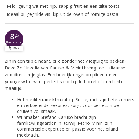
Mild, geurig wit met rijp, sappig fruit en een zilte toets
Ideaal bij gegrilde vis, kip uit de oven of romige pasta
8
,5
Hamersma
2023
Zin in een tripje naar Sicilië zonder het vliegtuig te pakken?
Deze Zolì Inzolia van Caruso & Minini brengt de Italiaanse
zon direct in je glas. Een heerlijk ongecompliceerde en
geurige witte wijn, perfect voor bij de borrel of een lichte
maaltijd.
Het mediterrane klimaat op Sicilië, met zijn hete zomers
en verkoelende zeebries, zorgt voor perfect rijpe
druiven vol smaak.
Wijnmaker Stefano Caruso bracht zijn
familiewijngaarden in, terwijl Mario Minini zijn
commerciële expertise en passie voor het eiland
meebracht.