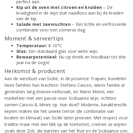
perfect aan.
Kip uit de oven met citroen en kruiden
– De
kruidigheid in de wijn sluit naadloos aan bij de kruiden
van de kip.
Salade met zeevruchten
– Een lichte en verfrissende
combinatie voor een zomerse dag.
Moment & serveertips
Temperatuur:
8-10°C
Glas:
Een standaard glas voor witte wijn.
Bewaarpotentieel:
Nu op dronk en houdbaar tot drie
jaar na de oogst.
Herkomst & producent
Aan de westkust van Sicilië, in de provincie Trapani, bundelen
twee families hun krachten. Stefano Caruso, wiens familie al
generaties lang druiven verbouwt, en Mario Minini, een
marketeer met een passie voor Siciliaanse wijn, richtten
samen Caruso & Minini op. Hun doel? Moderne, karaktervolle
wijnen maken die het unieke terroir (de combinatie van
bodem en klimaat) van Sicilië laten proeven. Met respect voor
traditie maar met een blik op de toekomst, creëren ze wijnen
zoals deze Zolì, die barsten van het fruit en de Siciliaanse zon.