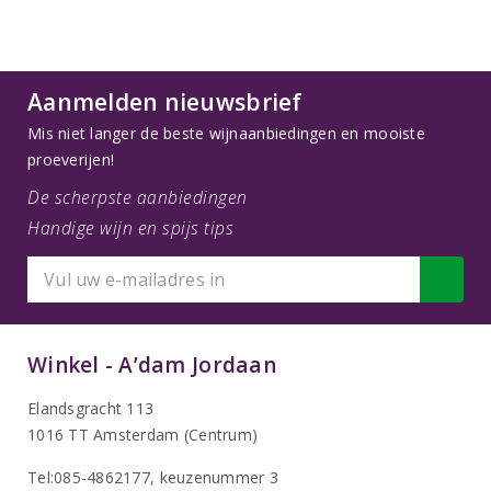
Aanmelden nieuwsbrief
Mis niet langer de beste wijnaanbiedingen en mooiste
proeverijen!
De scherpste aanbiedingen
Handige wijn en spijs tips
Winkel - A’dam Jordaan
Elandsgracht 113
1016 TT Amsterdam (Centrum)
Tel:085-4862177
, keuzenummer 3