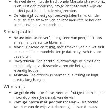
Hoewel de wijn uit de traditionele Marsala-streek komt,
is dit juist een moderne, droge en frisse witte wijn die
perfect past bij de lokale visgerechten.
De wijn rijpt volledig op roestvrijstalen tanks om de
pure, fruitige smaken van de inzoliadruif te behouden,
zonder invloed van eikenhout.
Smaakprofiel
Neus:
Intense en verfijnde geuren van peer, abrikoos
en een hint van witte bloemen.
Mond:
Delicaat en fruitig, met smaken van rijp wit fruit
en een subtiel amandelbittertje dat zo typisch is voor
deze druif.
Body/zuren:
Een zachte, evenwichtige wijn met een
milde body en verfrissende zuren die het geheel
levendig houden.
Afdronk:
De afdronk is harmonieus, fruitig en blijft
prettig lang hangen.
Wijn-spijs
Gegrilde vis
– De frisse zuren en fruitige tonen snijden
mooi door de rijke smaak van de vis.
Romige pasta met paddenstoelen
– Het zachte
karakter van de wijn vult de romigheid van de saus