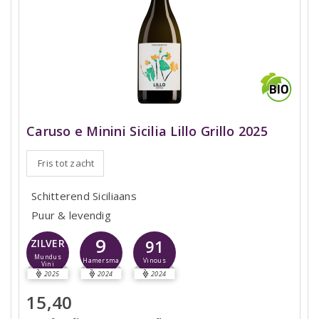
Caruso e Minini Sicilia Lillo Grillo 2025
Fris tot zacht
Schitterend Siciliaans
Puur & levendig
9
91
ZILVER
Mundus
Hamersma
Vinous
Vini
2025
2024
2024
15,40