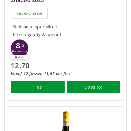
Zibibbo 2025
Fris, expressief
Siciliaanse specialiteit
Intens geurig & soepel
8
,5
Hamersma
2023
12,70
Vanaf 12 flessen 11,65 per fles
Fles
Doos (6)