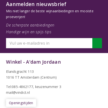
Aanmelden nieuwsbrief
Mis niet langer de beste wijnaanbiedingen en mooiste
proeverijen!
De scherpste aanbiedingen
Handige wijn en spijs tips
Winkel - A’dam Jordaan
Elandsgracht 113
1016 TT Amsterdam (Centrum)
Tel:085-4862177
, keuzenummer 3
mail@vindict.nl
Openingstijden