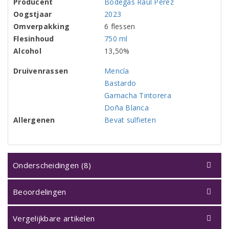
Producent
Bodegas Raúl Pérez
Oogstjaar
2023
Omverpakking
6 flessen
Flesinhoud
750 ml
Alcohol
13,50%
Druivenrassen
Mencía
Bastardo
Garnacha Tintorera
Doña Blanca
Allergenen
Bevat sulfieten
Onderscheidingen (8)
Beoordelingen
Vergelijkbare artikelen