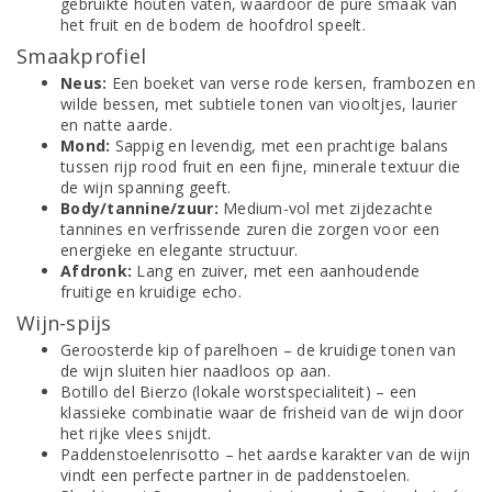
gebruikte houten vaten, waardoor de pure smaak van
het fruit en de bodem de hoofdrol speelt.
Smaakprofiel
Neus:
Een boeket van verse rode kersen, frambozen en
wilde bessen, met subtiele tonen van viooltjes, laurier
en natte aarde.
Mond:
Sappig en levendig, met een prachtige balans
tussen rijp rood fruit en een fijne, minerale textuur die
de wijn spanning geeft.
Body/tannine/zuur:
Medium-vol met zijdezachte
tannines en verfrissende zuren die zorgen voor een
energieke en elegante structuur.
Afdronk:
Lang en zuiver, met een aanhoudende
fruitige en kruidige echo.
Wijn-spijs
Geroosterde kip of parelhoen – de kruidige tonen van
de wijn sluiten hier naadloos op aan.
Botillo del Bierzo (lokale worstspecialiteit) – een
klassieke combinatie waar de frisheid van de wijn door
het rijke vlees snijdt.
Paddenstoelenrisotto – het aardse karakter van de wijn
vindt een perfecte partner in de paddenstoelen.