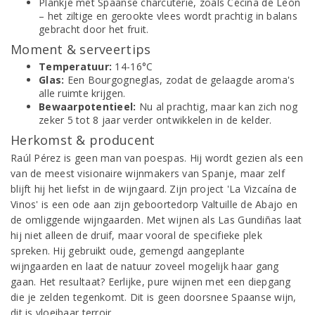
Plankje met Spaanse charcuterie, zoals Cecina de León
– het ziltige en gerookte vlees wordt prachtig in balans
gebracht door het fruit.
Moment & serveertips
Temperatuur:
14-16°C
Glas:
Een Bourgogneglas, zodat de gelaagde aroma's
alle ruimte krijgen.
Bewaarpotentieel:
Nu al prachtig, maar kan zich nog
zeker 5 tot 8 jaar verder ontwikkelen in de kelder.
Herkomst & producent
Raúl Pérez is geen man van poespas. Hij wordt gezien als een
van de meest visionaire wijnmakers van Spanje, maar zelf
blijft hij het liefst in de wijngaard. Zijn project 'La Vizcaína de
Vinos' is een ode aan zijn geboortedorp Valtuille de Abajo en
de omliggende wijngaarden. Met wijnen als Las Gundiñas laat
hij niet alleen de druif, maar vooral de specifieke plek
spreken. Hij gebruikt oude, gemengd aangeplante
wijngaarden en laat de natuur zoveel mogelijk haar gang
gaan. Het resultaat? Eerlijke, pure wijnen met een diepgang
die je zelden tegenkomt. Dit is geen doorsnee Spaanse wijn,
dit is vloeibaar terroir.