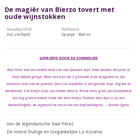
De magiër van Bierzo tovert met
oude wijnstokken
Smaakprofiel
Herkomst
Vol, verfijnd
Spanje - Bierzo
GEPROEFD DOOR DE SOMMELIER
Raúl Pérez laat een andere kant zien van Spaanse wijn. Geen beukers die jaren in
hout hebben gerijpt. Maar een wijn die is gemaakt in de wijngaard en zijn
herkomst laat zien én proeven. Deze Las Gundiñas is intrigerend, diep, elegant en
karaktervol. Een beetje zoals zijn maker denk ik. Kleine man, grote persoonlijkheid,
een nog grotere baard, maar een klein hartje. Probeer deze wijn is bij een
beetwellington, de vegetarische versie van een beef wellington. – Rianne Ogink
Van de legendarische Raúl Pérez
De meest fruitige en toegankelijke La Vizcaína