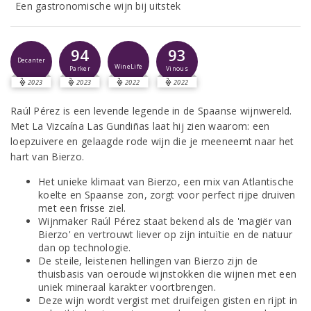
Een gastronomische wijn bij uitstek
94
93
Decanter
WineLife
Parker
Vinous
2023
2023
2022
2022
Raúl Pérez is een levende legende in de Spaanse wijnwereld.
Met La Vizcaína Las Gundiñas laat hij zien waarom: een
loepzuivere en gelaagde rode wijn die je meeneemt naar het
hart van Bierzo.
Het unieke klimaat van Bierzo, een mix van Atlantische
koelte en Spaanse zon, zorgt voor perfect rijpe druiven
met een frisse ziel.
Wijnmaker Raúl Pérez staat bekend als de 'magiër van
Bierzo' en vertrouwt liever op zijn intuïtie en de natuur
dan op technologie.
De steile, leistenen hellingen van Bierzo zijn de
thuisbasis van oeroude wijnstokken die wijnen met een
uniek mineraal karakter voortbrengen.
Deze wijn wordt vergist met druifeigen gisten en rijpt in