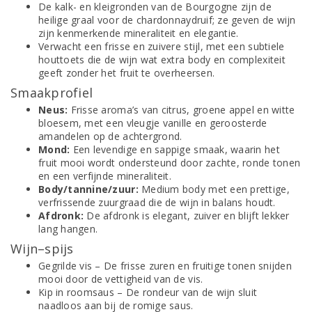
De kalk- en kleigronden van de Bourgogne zijn de
heilige graal voor de chardonnaydruif; ze geven de wijn
zijn kenmerkende mineraliteit en elegantie.
Verwacht een frisse en zuivere stijl, met een subtiele
houttoets die de wijn wat extra body en complexiteit
geeft zonder het fruit te overheersen.
Smaakprofiel
Neus:
Frisse aroma’s van citrus, groene appel en witte
bloesem, met een vleugje vanille en geroosterde
amandelen op de achtergrond.
Mond:
Een levendige en sappige smaak, waarin het
fruit mooi wordt ondersteund door zachte, ronde tonen
en een verfijnde mineraliteit.
Body/tannine/zuur:
Medium body met een prettige,
verfrissende zuurgraad die de wijn in balans houdt.
Afdronk:
De afdronk is elegant, zuiver en blijft lekker
lang hangen.
Wijn–spijs
Gegrilde vis – De frisse zuren en fruitige tonen snijden
mooi door de vettigheid van de vis.
Kip in roomsaus – De rondeur van de wijn sluit
naadloos aan bij de romige saus.