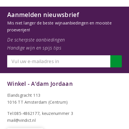
Aanmelden nieuwsbrief
Mis niet langer de beste wijnaanbiedingen en mooiste
proeverijen!
De scherpste aanbiedingen
Handige wijn en spijs tips
Winkel - A’dam Jordaan
Elandsgracht 113
1016 TT Amsterdam (Centrum)
Tel:085-4862177
, keuzenummer 3
mail@vindict.nl