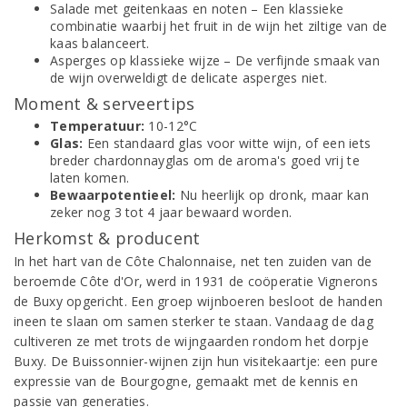
Salade met geitenkaas en noten – Een klassieke
combinatie waarbij het fruit in de wijn het ziltige van de
kaas balanceert.
Asperges op klassieke wijze – De verfijnde smaak van
de wijn overweldigt de delicate asperges niet.
Moment & serveertips
Temperatuur:
10-12°C
Glas:
Een standaard glas voor witte wijn, of een iets
breder chardonnayglas om de aroma's goed vrij te
laten komen.
Bewaarpotentieel:
Nu heerlijk op dronk, maar kan
zeker nog 3 tot 4 jaar bewaard worden.
Herkomst & producent
In het hart van de Côte Chalonnaise, net ten zuiden van de
beroemde Côte d'Or, werd in 1931 de coöperatie Vignerons
de Buxy opgericht. Een groep wijnboeren besloot de handen
ineen te slaan om samen sterker te staan. Vandaag de dag
cultiveren ze met trots de wijngaarden rondom het dorpje
Buxy. De Buissonnier-wijnen zijn hun visitekaartje: een pure
expressie van de Bourgogne, gemaakt met de kennis en
passie van generaties.