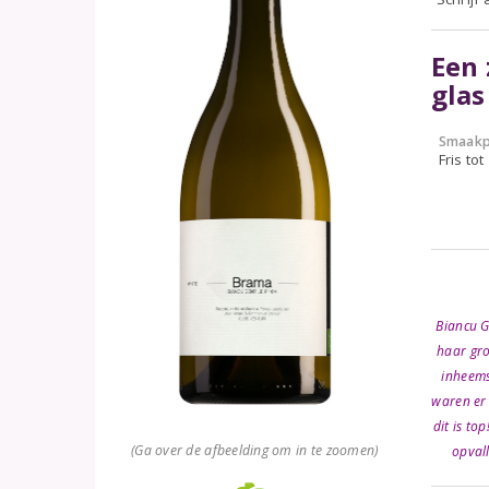
Een 
glas
Smaakp
Fris tot
Biancu G
haar gro
inheems 
waren er
dit is top
(Ga over de afbeelding om in te zoomen)
opval