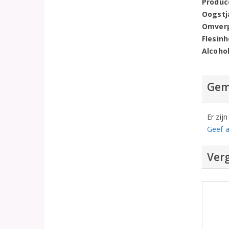
Produc
Oogstj
Omver
Flesin
Alcoho
Gem
Er zij
Geef a
Verg