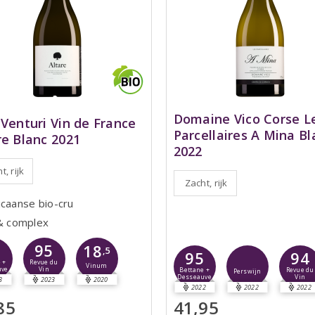
Domaine Vico Corse L
 Venturi Vin de France
Parcellaires A Mina Bl
re Blanc 2021
2022
t, rijk
Zacht, rijk
icaanse bio-cru
 & complex
8
95
18
,5
95
94
 +
Revue du
Vinum
uve
Vin
Bettane +
Revue du
Perswijn
Desseauve
Vin
3
2023
2020
2022
2022
2022
85
41,95