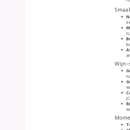
Smaak
N
e
M
is
B
b
A
am
Wijn–
G
na
G
w
C
(
R
wi
Momen
T