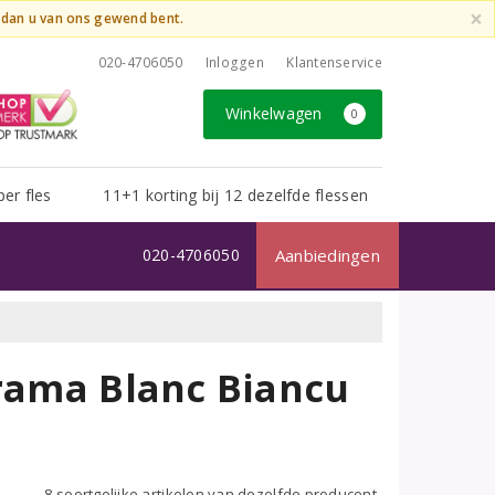
×
t dan u van ons gewend bent.
020-4706050
Inloggen
Klantenservice
Winkelwagen
0
per fles
11+1 korting bij 12 dezelfde flessen
020-4706050
Aanbiedingen
Brama Blanc Biancu
8 soortgelijke artikelen van dezelfde producent