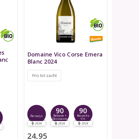
es
Domaine Vico Corse Emera
anc
Blanc 2024
Fris tot zacht
90
90
Bettane +
Revue du
Perswijn
Desseauve
Vin
2024
2024
2024
24,95