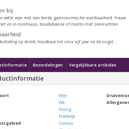
.
n bij
e witte wijn met een brede gastronomische inzetbaarheid. Fraaie
et vis in roomsaus, bouillabaisse of risotto met zeevruchten.
aarheid
botteling op dronk; houdbaar tot circa vijf jaar na de oogst.
ctinformatie
Beoordelingen
Vergelijkbare artikelen
ductinformatie
oort
Wijn
Druivenra
Wit
Allergene
Droog
Frankrijk
mstgebied
Corsica