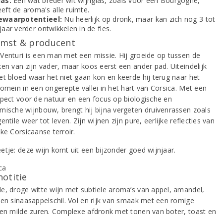
las:
Een wat breder wit wijnglas, zoals voor een Bourgogne,
eft de aroma's alle ruimte.
ewaarpotentieel:
Nu heerlijk op dronk, maar kan zich nog 3 tot
jaar verder ontwikkelen in de fles.
mst & producent
Venturi is een man met een missie. Hij groeide op tussen de
ken van zijn vader, maar koos eerst een ander pad. Uiteindelijk
et bloed waar het niet gaan kon en keerde hij terug naar het
domein in een ongerepte vallei in het hart van Corsica. Met een
spect voor de natuur en een focus op biologische en
mische wijnbouw, brengt hij bijna vergeten druivenrassen zoals
entile weer tot leven. Zijn wijnen zijn pure, eerlijke reflecties van
ke Corsicaanse terroir.
etje: deze wijn komt uit een bijzonder goed wijnjaar.
notitie
e, droge witte wijn met subtiele aroma’s van appel, amandel,
 en sinaasappelschil. Vol en rijk van smaak met een romige
 en milde zuren. Complexe afdronk met tonen van boter, toast en