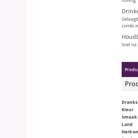
honing
Drinke
Gelaagd
combi m
Houdb
Snel na 
Produ
Pro
Dranks
Kleur
Smaak
Land
Herko