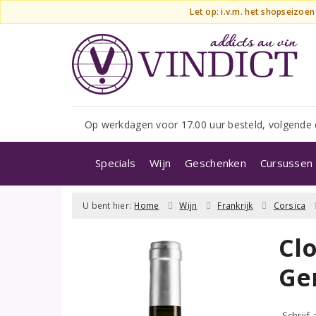
Let op: i.v.m. het shopseizoe
Op werkdagen voor 17.00 uur besteld, volgende 
Specials
Wijn
Geschenken
Cursussen 
U bent hier:
Home
Wijn
Frankrijk
Corsica
Cl
Ge
Schrijf