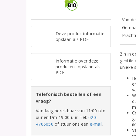
Van de 
Gemaak
Deze productinformatie
Pracht
opslaan als PDF
Zin in 
gentile
Informatie over deze
producent opslaan als
unieke 
PDF
H
e
va
Telefonisch bestellen of een
W
vraag?
d
me
Vandaag bereikbaar van 11:00 t/m
C
uur en t/m 19:00 uur. Tel:
020-
g
4706050
of stuur ons een
e-mail
.
(l
Ve
ro