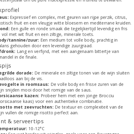
profiel
eus:
Expressief en complex, met geuren van rijpe perzik, citrus,
xotisch fruit en een vleugje witte bloesem en mediterrane kruiden.
ond:
Een gulle en ronde smaak die tegelijkertijd levendig en fris
, vol met wit fruit en een ziltige, minerale toets.
ody/tannine/zuur:
Een medium tot volle body, prachtig in
alans gehouden door een levendige zuurgraad.
fdronk:
Lang en verfijnd, met een aangenaam bittertje van
andel in de finale.
spijs
egrilde dorade:
De minerale en ziltige tonen van de wijn sluiten
adloos aan bij de vis.
evogelte in roomsaus:
De volle body en frisse zuren van de
ijn snijden mooi door het romige van de saus.
orsicaanse kazen:
Probeer hem met een jonge Brocciu
Corsicaanse kaas) voor een authentieke combinatie.
isotto met zeevruchten:
De textuur en complexiteit van de
jn vullen de romige risotto perfect aan.
t & serveertips
emperatuur:
10-12°C