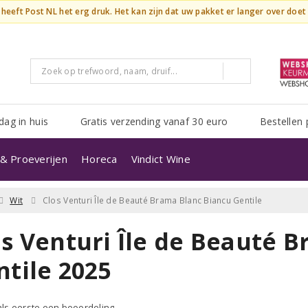
n heeft Post NL het erg druk. Het kan zijn dat uw pakket er langer over doe
dag in huis
Gratis verzending vanaf 30 euro
Bestellen 
& Proeverijen
Horeca
Vindict Wine
Wit
Clos Venturi Île de Beauté Brama Blanc Biancu Gentile
os Venturi Île de Beauté 
ntile 2025
 als eerste een beoordeling