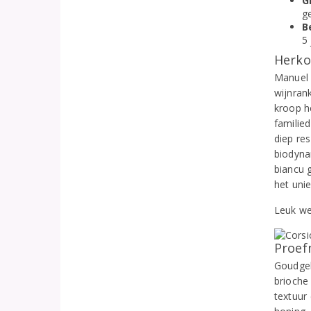
G
ge
B
5 
Herko
Manuel 
wijnran
kroop h
familie
diep re
biodyna
biancu g
het unie
Leuk we
Proef
Goudgel
brioche
textuur