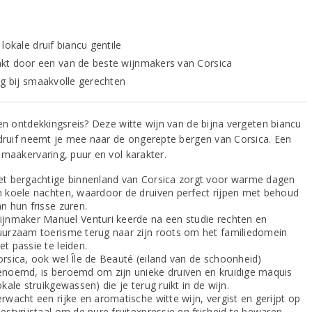
lokale druif biancu gentile
t door een van de beste wijnmakers van Corsica
ig bij smaakvolle gerechten
een ontdekkingsreis? Deze witte wijn van de bijna vergeten biancu
 druif neemt je mee naar de ongerepte bergen van Corsica. Een
smaakervaring, puur en vol karakter.
et bergachtige binnenland van Corsica zorgt voor warme dagen
n koele nachten, waardoor de druiven perfect rijpen met behoud
n hun frisse zuren.
ijnmaker Manuel Venturi keerde na een studie rechten en
uurzaam toerisme terug naar zijn roots om het familiedomein
t passie te leiden.
orsica, ook wel Île de Beauté (eiland van de schoonheid)
enoemd, is beroemd om zijn unieke druiven en kruidige maquis
okale struikgewassen) die je terug ruikt in de wijn.
rwacht een rijke en aromatische witte wijn, vergist en gerijpt op
estvrijstaal om de pure fruitexpressie en frisheid te bewaren.