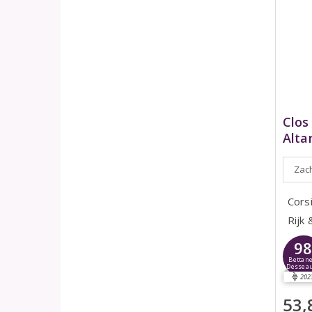
Clos
Alta
Zach
Cors
Rijk
9
Bettane
Dessea
202
53,