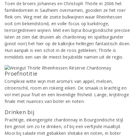
Toen de broers Johannes en Christoph Thörle in 2006 het
familiedomein in Saulheim overnamen, gooiden ze het roer
flink om. Weg met de zoete bulkwijnen waar Rheinhessen
ooit om bekendstond, en volle focus op kurkdroge,
terroirgedreven wijnen. Met een bijna Bourgondische precisie
laten ze zien dat druiven als chardonnay en spätburgunder
(pinot noir) het hier op de kalkrijke hellingen fantastisch doen.
Hun aanpak is een schot in de roos gebleken; Thörle is
inmiddels een van de meest bejubelde namen uit de regio.
Proefnotitie
Complexe witte wijn met aroma’s van appel, meloen,
citroenschil, room en rokerig eiken. De smaak is krachtig en
vol met puur fruit en een levendige frisheid. Lange, krijtdroge
finale met nuances van boter en noten.
Drinken bij
Prachtige, eikengerijpte chardonnay in Bourgondische stijl.
Een genot om zo te drinken, of bij een verfijnde maaltijd.
Mooi bij salade met gebakken shiitake en noten, in boter