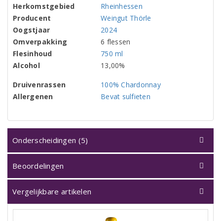
Herkomstgebied
Rheinhessen
Producent
Weingut Thörle
Oogstjaar
2024
Omverpakking
6 flessen
Flesinhoud
750 ml
Alcohol
13,00%
Druivenrassen
100% Chardonnay
Allergenen
Bevat sulfieten
Onderscheidingen (5)
Beoordelingen
Vergelijkbare artikelen