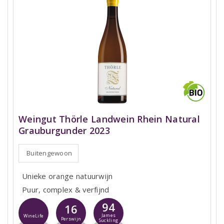
Weingut Thörle Landwein Rhein Natural
Grauburgunder 2023
Buitengewoon
Unieke orange natuurwijn
Puur, complex & verfijnd
94
16
James
WineLife
Perswijn
Suckling