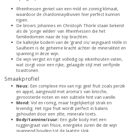
Rheinhessen geniet van een mild en zonnig klimaat,
waardoor de chardonnaydruiven hier perfect kunnen
rijpen.
De broers Johannes en Christoph Thörle staan bekend
als de 'jonge wilden' van Rheinhessen die het
familiedomein naar de top brachten.
De kalkrijke bodem van de ‘grand cru’ wijngaard Hölle in
Saulheim is de geheime kracht achter de mineraliteit en
spanning in deze wijn.
De wijn vergist en rijpt volledig op eikenhouten vaten,
wat zorgt voor een rijke, gelaagde stijl met verfijnde
toasttonen.
Smaakprofiel
Neus:
Een complexe mix van rijp geel fruit zoals perzik
en appel, aangevuld met aroma's van brioche,
geroosterde noten en een subtiele hint van vanille.
Mond:
Vol en romig, maar tegelijkertijd strak en
levendig. Het rijpe fruit wordt perfect in balans
gehouden door een zilte, minerale toets.
Body/tannine/zuur:
Een gulle body met een
ruggengraat van frisse, energieke zuren die de wijn
spannend houden tot de laatste slok.