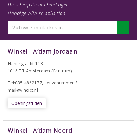
De scherpste aanbiedingen
Handige wijn en spijs tips
Winkel - A’dam Jordaan
Elandsgracht 113
1016 TT Amsterdam (Centrum)
Tel:085-4862177
, keuzenummer 3
mail@vindict.nl
Openingstijden
Winkel - A’dam Noord