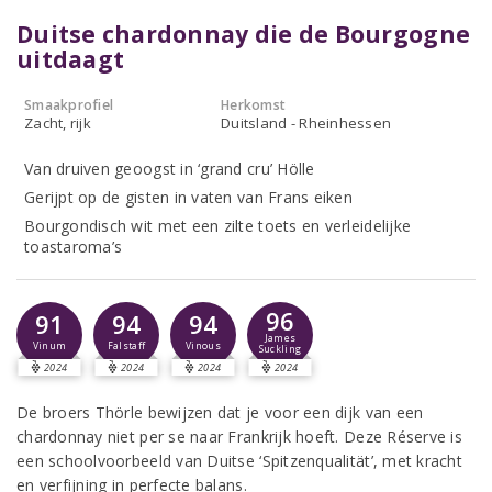
Duitse chardonnay die de Bourgogne
uitdaagt
Smaakprofiel
Herkomst
Zacht, rijk
Duitsland - Rheinhessen
Van druiven geoogst in ‘grand cru’ Hölle
Gerijpt op de gisten in vaten van Frans eiken
Bourgondisch wit met een zilte toets en verleidelijke
toastaroma’s
96
91
94
94
James
Vinum
Falstaff
Vinous
Suckling
2024
2024
2024
2024
De broers Thörle bewijzen dat je voor een dijk van een
chardonnay niet per se naar Frankrijk hoeft. Deze Réserve is
een schoolvoorbeeld van Duitse ‘Spitzenqualität’, met kracht
en verfijning in perfecte balans.