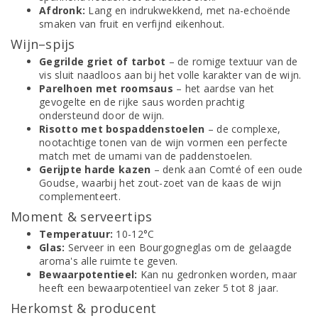
Afdronk:
Lang en indrukwekkend, met na-echoënde
smaken van fruit en verfijnd eikenhout.
Wijn–spijs
Gegrilde griet of tarbot
– de romige textuur van de
vis sluit naadloos aan bij het volle karakter van de wijn.
Parelhoen met roomsaus
– het aardse van het
gevogelte en de rijke saus worden prachtig
ondersteund door de wijn.
Risotto met bospaddenstoelen
– de complexe,
nootachtige tonen van de wijn vormen een perfecte
match met de umami van de paddenstoelen.
Gerijpte harde kazen
– denk aan Comté of een oude
Goudse, waarbij het zout-zoet van de kaas de wijn
complementeert.
Moment & serveertips
Temperatuur:
10-12°C
Glas:
Serveer in een Bourgogneglas om de gelaagde
aroma's alle ruimte te geven.
Bewaarpotentieel:
Kan nu gedronken worden, maar
heeft een bewaarpotentieel van zeker 5 tot 8 jaar.
Herkomst & producent