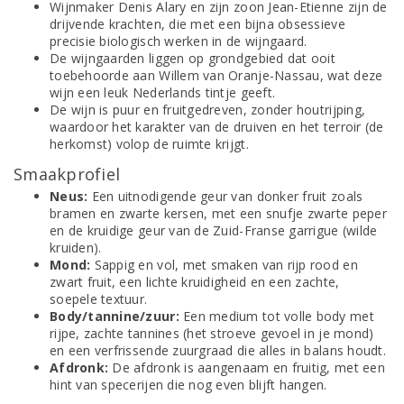
Wijnmaker Denis Alary en zijn zoon Jean-Etienne zijn de
drijvende krachten, die met een bijna obsessieve
precisie biologisch werken in de wijngaard.
De wijngaarden liggen op grondgebied dat ooit
toebehoorde aan Willem van Oranje-Nassau, wat deze
wijn een leuk Nederlands tintje geeft.
De wijn is puur en fruitgedreven, zonder houtrijping,
waardoor het karakter van de druiven en het terroir (de
herkomst) volop de ruimte krijgt.
Smaakprofiel
Neus:
Een uitnodigende geur van donker fruit zoals
bramen en zwarte kersen, met een snufje zwarte peper
en de kruidige geur van de Zuid-Franse garrigue (wilde
kruiden).
Mond:
Sappig en vol, met smaken van rijp rood en
zwart fruit, een lichte kruidigheid en een zachte,
soepele textuur.
Body/tannine/zuur:
Een medium tot volle body met
rijpe, zachte tannines (het stroeve gevoel in je mond)
en een verfrissende zuurgraad die alles in balans houdt.
Afdronk:
De afdronk is aangenaam en fruitig, met een
hint van specerijen die nog even blijft hangen.