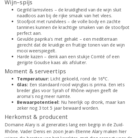
Wijn–spijs
Gegrild lamsvlees – de kruidigheid van de wijn sluit
naadloos aan bij de rijke smaak van het vlees.
Stoofpot met rundvlees – de volle body en zachte
tannines kunnen de krachtige smaken van de stoofpot
perfect aan.
Gevulde paprika's met gehakt – een mediterraan
gerecht dat de kruidige en fruitige tonen van de wijn
mooi weerspiegelt.
Harde kazen – denk aan een stukje Comté of een
gerijpte Goudse kaas als afsluiter.
Moment & serveertips
Temperatuur:
Licht gekoeld, rond de 16°C.
Glas:
Een standaard rood wijnglas is prima. Een iets
breder glas voor Syrah of Rhône-wijnen geeft de
aroma's nog meer ruimte.
Bewaarpotentieel:
Nu heerlijk op dronk, maar kan
zeker nog 3 tot 5 jaar bewaard worden.
Herkomst & producent
Domaine Alary is al generaties lang een begrip in de Zuid-
Rhône. Vader Denis en zoon Jean-Etienne Alary maken hier