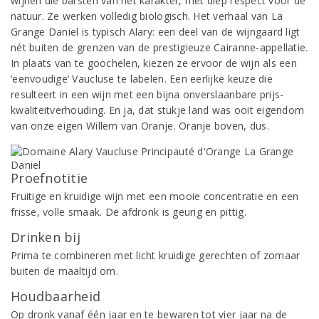
wijnen die barsten van het karakter, met diep respect voor de
natuur. Ze werken volledig biologisch. Het verhaal van La
Grange Daniel is typisch Alary: een deel van de wijngaard ligt
nét buiten de grenzen van de prestigieuze Cairanne-appellatie.
In plaats van te goochelen, kiezen ze ervoor de wijn als een
‘eenvoudige’ Vaucluse te labelen. Een eerlijke keuze die
resulteert in een wijn met een bijna onverslaanbare prijs-
kwaliteitverhouding. En ja, dat stukje land was ooit eigendom
van onze eigen Willem van Oranje. Oranje boven, dus.
Proefnotitie
Fruitige en kruidige wijn met een mooie concentratie en een
frisse, volle smaak. De afdronk is geurig en pittig.
Drinken bij
Prima te combineren met licht kruidige gerechten of zomaar
buiten de maaltijd om.
Houdbaarheid
Op dronk vanaf één jaar en te bewaren tot vier jaar na de