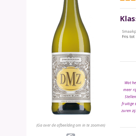
Klas
Smaakp
Fris tot
Wat hee
meer ri
Stelle
fruitige
zuren zi
(Ga over de afbeelding om in te zoomen)