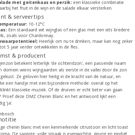
alade met geitenkaas en perzik:
een klassieke combinatie
arbij het fruit in de wijn en de salade elkaar versterken.
t & serveertips
emperatuur:
10-12°C
las:
Een standaard wit wijnglas of een glas met een iets bredere
elk, zoals voor Chardonnay.
ewaarpotentieel:
Heerlijk om nu te drinken, maar kan nog zeker
tot 5 jaar verder ontwikkelen in de fles.
mst & producent
nzon betekent letterlijk ‘de ochtendzon’, een passende naam
n domein wiens wijngaarden als eerste in de vallei door de zon
ekust. Ze geloven hier heilig in de kracht van de natuur, en
die een handje met een bijzondere methode: overal op het
klinkt klassieke muziek. Of de druiven er echt beter van gaan
? Proef deze DMZ Chenin Blanc en het antwoord lijkt een
g ‘ja’.
notitie
itige chenin blanc met een kenmerkende citrustoon en licht toast
aroma. De sappige, volle smaak is evenwichtig, geurig en eindigt