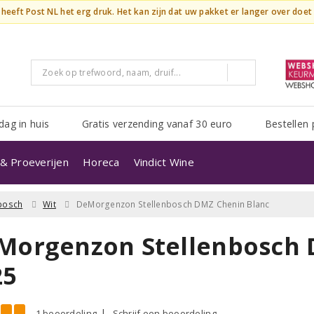
n heeft Post NL het erg druk. Het kan zijn dat uw pakket er langer over doe
dag in huis
Gratis verzending vanaf 30 euro
Bestellen 
& Proeverijen
Horeca
Vindict Wine
nbosch
Wit
DeMorgenzon Stellenbosch DMZ Chenin Blanc
Morgenzon Stellenbosch 
25
1 beoordeling
Schrijf een beoordeling