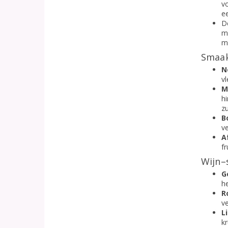
v
e
D
ma
m
Smaak
N
vl
M
hi
z
B
v
A
fr
Wijn–
G
h
R
ve
L
k