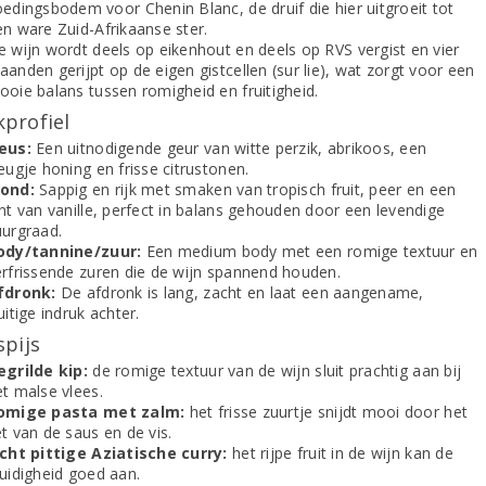
oedingsbodem voor Chenin Blanc, de druif die hier uitgroeit tot
en ware Zuid-Afrikaanse ster.
e wijn wordt deels op eikenhout en deels op RVS vergist en vier
anden gerijpt op de eigen gistcellen (sur lie), wat zorgt voor een
ooie balans tussen romigheid en fruitigheid.
profiel
eus:
Een uitnodigende geur van witte perzik, abrikoos, een
eugje honing en frisse citrustonen.
ond:
Sappig en rijk met smaken van tropisch fruit, peer en een
nt van vanille, perfect in balans gehouden door een levendige
uurgraad.
ody/tannine/zuur:
Een medium body met een romige textuur en
erfrissende zuren die de wijn spannend houden.
fdronk:
De afdronk is lang, zacht en laat een aangename,
uitige indruk achter.
spijs
egrilde kip:
de romige textuur van de wijn sluit prachtig aan bij
et malse vlees.
omige pasta met zalm:
het frisse zuurtje snijdt mooi door het
t van de saus en de vis.
icht pittige Aziatische curry:
het rijpe fruit in de wijn kan de
ruidigheid goed aan.