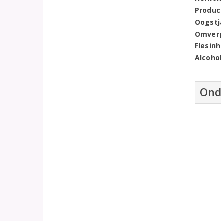
Produc
Oogstj
Omver
Flesin
Alcoho
Ond