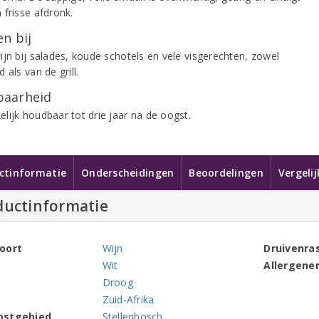
 frisse afdronk.
n bij
ijn bij salades, koude schotels en vele visgerechten, zowel
 als van de grill.
aarheid
lijk houdbaar tot drie jaar na de oogst.
ctinformatie
Onderscheidingen
Beoordelingen
Vergeli
ductinformatie
oort
Wijn
Druivenra
Wit
Allergene
Droog
Zuid-Afrika
mstgebied
Stellenbosch