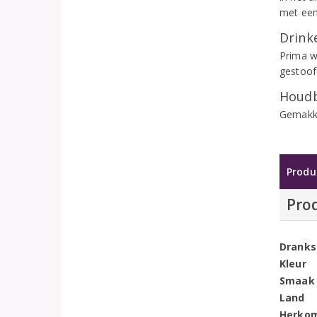
met een
Drinke
Prima w
gestoofd
Houdb
Gemakke
Produ
Pro
Dranks
Kleur
Smaak
Land
Herko