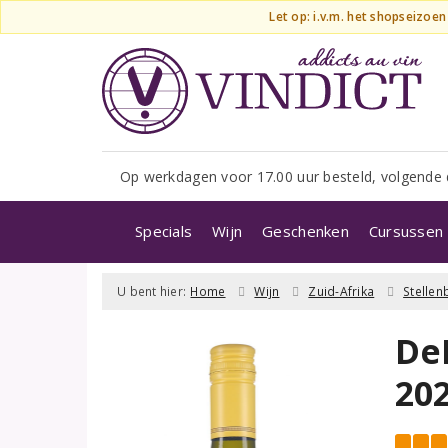
Let op: i.v.m. het shopseizoe
Op werkdagen voor 17.00 uur besteld, volgende 
Specials
Wijn
Geschenken
Cursussen 
U bent hier:
Home
Wijn
Zuid-Afrika
Stelle
De
20