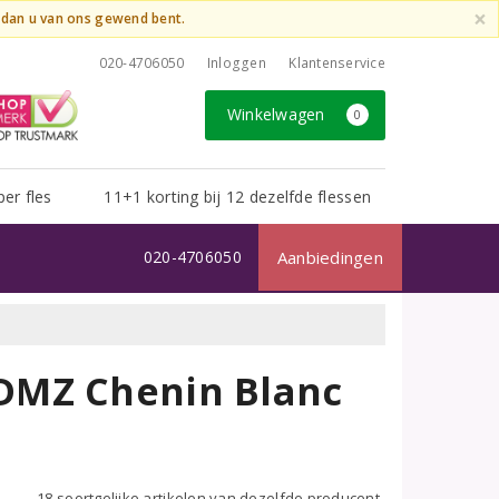
×
t dan u van ons gewend bent.
020-4706050
Inloggen
Klantenservice
Winkelwagen
0
per fles
11+1 korting bij 12 dezelfde flessen
020-4706050
Aanbiedingen
DMZ Chenin Blanc
18 soortgelijke artikelen van dezelfde producent