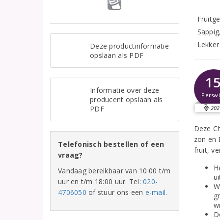
Fruitg
Sappig,
Lekker 
Deze productinformatie
opslaan als PDF
1
Informatie over deze
Perswi
producent opslaan als
PDF
202
Deze Ch
zon en 
Telefonisch bestellen of een
fruit, v
vraag?
H
Vandaag bereikbaar van 10:00 t/m
ui
uur en t/m 18:00 uur. Tel:
020-
W
4706050
of stuur ons een
e-mail
.
g
w
D