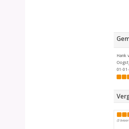
Gem
Hank v
Oogstj
01-01
Verg
(3 beoor