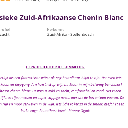
sieke Zuid-Afrikaanse Chenin Blanc
rofiel
Herkomst
 zacht
Zuid-Afrika - Stellenbosch
GEPROEFD DOOR DE SOMMELIER
rlijk als een fantastische wijn ook nog betaalbaar blijkt te zijn. Net even iets
jkdom en diepgang dan hun ‘instap’ wijnen. Maar in mijn beleving benchmark
nbosch chenin blanc. De wijn is mild en zacht, comfortabel en rond. Het is een
 stijl met rijpe meloen en super sappige nectarines die de boventoon voeren. De
jn rijp en mooi verweven in de wijn. Iets licht rokerigs in de smaak geeft het een
leuke edge. Betaalbare luxe! - Rianne Ogink