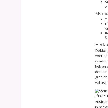
S
wa
Momen
T
G
k
B
3 
Herko
DeMorge
voor ee
worden g
helpen 
domein 
groeien
volmondi
Proef
Frisfru
in het 