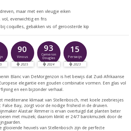
edreven, maar met een vleugje eiken
 vol, evenwichtig en fris
bij coquilles, gebakken vis of geroosterde kip
93
5
90
15
Cameron
jn
Vinous
Perswijn
Douglas
5
2025
2024
2023
enin Blanc van DeMorgenzon is het bewijs dat Zuid-Afrikaanse
Europese elegantie een gouden combinatie vormen. Een glas vol
erfijning en een bijzonder verhaal.
et mediterrane klimaat van Stellenbosch, met koele zeebriesjes
t False Bay, zorgt voor de nodige frisheid in de druiven.
ijnmaker Alastair Rimmer is ervan overtuigd dat planten beter
roeien met muziek; daarom klinkt er 24/7 barokmuziek door de
ijngaarden.
e glooiende heuvels van Stellenbosch zijn de perfecte