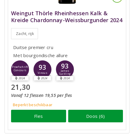
Weingut Thörle Rheinhessen Kalk &
Kreide Chardonnay-Weissburgunder 2024
Zacht, rijk
Duitse premier cru
Met bourgondische allure
93
93
Proefschrift
Concours
James
Vinous
Suckling
2024
2024
2024
21,30
Vanaf 12 flessen 19,55 per fles
Beperkt beschikbaar
Fles
Doos (6)