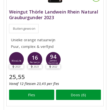
Weingut Thörle Landwein Rhein Natural
Grauburgunder 2023
Buitengewoon
Unieke orange natuurwijn
Puur, complex & verfijnd
94
16
James
WineLife
Perswijn
Suckling
2023
2023
2022
25,55
Vanaf 12 flessen 23,45 per fles
Fles
Doos (6)