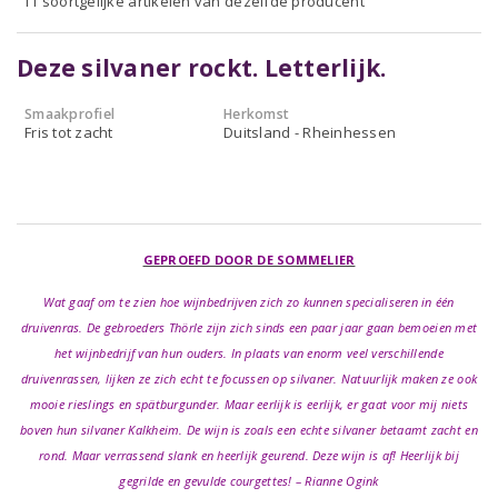
11 soortgelijke artikelen van dezelfde producent
Deze silvaner rockt. Letterlijk.
Smaakprofiel
Herkomst
Fris tot zacht
Duitsland - Rheinhessen
GEPROEFD DOOR DE SOMMELIER
Wat gaaf om te zien hoe wijnbedrijven zich zo kunnen specialiseren in één
druivenras. De gebroeders Thörle zijn zich sinds een paar jaar gaan bemoeien met
het wijnbedrijf van hun ouders. In plaats van enorm veel verschillende
druivenrassen, lijken ze zich echt te focussen op silvaner. Natuurlijk maken ze ook
mooie rieslings en spätburgunder. Maar eerlijk is eerlijk, er gaat voor mij niets
boven hun silvaner Kalkheim. De wijn is zoals een echte silvaner betaamt zacht en
rond. Maar verrassend slank en heerlijk geurend. Deze wijn is af! Heerlijk bij
gegrilde en gevulde courgettes! – Rianne Ogink