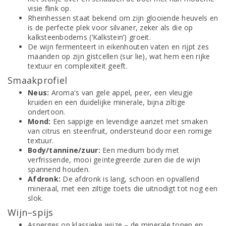
visie flink op.
Rheinhessen staat bekend om zijn glooiende heuvels en
is de perfecte plek voor silvaner, zeker als die op
kalksteenbodems (‘Kalkstein’) groeit.
De wijn fermenteert in eikenhouten vaten en rijpt zes
maanden op zijn gistcellen (sur lie), wat hem een rijke
textuur en complexiteit geeft.
Smaakprofiel
Neus:
Aroma's van gele appel, peer, een vleugje
kruiden en een duidelijke minerale, bijna ziltige
ondertoon.
Mond:
Een sappige en levendige aanzet met smaken
van citrus en steenfruit, ondersteund door een romige
textuur.
Body/tannine/zuur:
Een medium body met
verfrissende, mooi geïntegreerde zuren die de wijn
spannend houden.
Afdronk:
De afdronk is lang, schoon en opvallend
mineraal, met een ziltige toets die uitnodigt tot nog een
slok.
Wijn–spijs
Asperges op klassieke wijze – de minerale tonen en