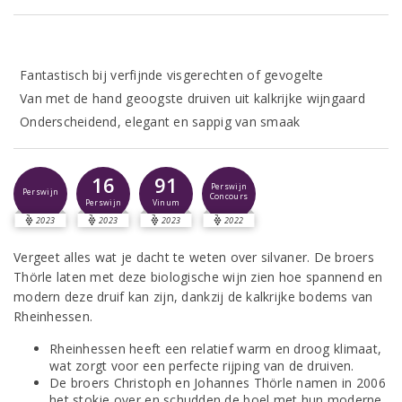
Fantastisch bij verfijnde visgerechten of gevogelte
Van met de hand geoogste druiven uit kalkrijke wijngaard
Onderscheidend, elegant en sappig van smaak
16
91
Perswijn
Perswijn
Concours
Perswijn
Vinum
2023
2023
2023
2022
Vergeet alles wat je dacht te weten over silvaner. De broers
Thörle laten met deze biologische wijn zien hoe spannend en
modern deze druif kan zijn, dankzij de kalkrijke bodems van
Rheinhessen.
Rheinhessen heeft een relatief warm en droog klimaat,
wat zorgt voor een perfecte rijping van de druiven.
De broers Christoph en Johannes Thörle namen in 2006
het stokje over en schudden de boel met hun moderne