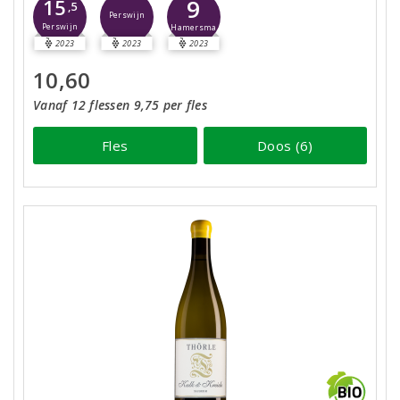
9
15
,5
Perswijn
Perswijn
Hamersma
2023
2023
2023
10,60
Vanaf 12 flessen 9,75 per fles
Fles
Doos (6)