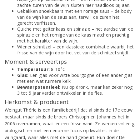
zachte zuren van de wijn sluiten hier naadloos bij aan.
Gebakken snoekbaars met een romige saus – de body
van de wijn kan de saus aan, terwijl de zuren het
gerecht verfrissen.
Quiche met geitenkaas en spinazie – het aardse van de
spinazie en het romige van de kaas matchen prachtig
met het karakter van de wijn.
Wiener schnitzel – een klassieke combinatie waarbij het
frisse van de wijn door het vet van de schnitzel snijdt.
Moment & serveertips
Temperatuur:
8-10°C
Glas:
Een glas voor witte bourgogne of een ander glas
met een wat ruimere kelk.
Bewaarpotentieel:
Nu op dronk, maar kan zeker nog
3 tot 5 jaar verder ontwikkelen in de fles.
Herkomst & producent
Weingut Thörle is een familiebedrijf dat al sinds de 17e eeuw
bestaat, maar sinds de broers Christoph en Johannes het in
2006 overnamen, waait er een frisse wind. Ze werken volledig
biologisch en met een enorme focus op kwaliteit in de
wijngaard, waar alles met de hand gebeurt. Hun doel? De