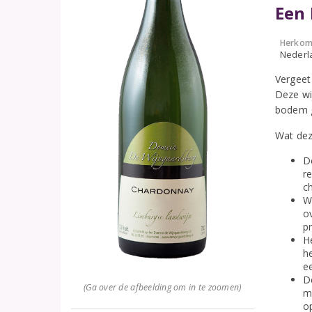
Een 
Herkom
Nederl
Vergeet
Deze wi
bodem g
Wat dez
D
r
c
W
o
pr
H
h
e
D
(Ga over de afbeelding om in te zoomen)
m
op