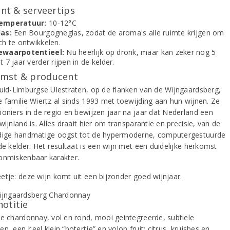
t & serveertips
emperatuur:
10-12°C
las:
Een Bourgogneglas, zodat de aroma's alle ruimte krijgen om
ch te ontwikkelen.
ewaarpotentieel:
Nu heerlijk op dronk, maar kan zeker nog 5
t 7 jaar verder rijpen in de kelder.
mst & producent
Zuid-Limburgse Ulestraten, op de flanken van de Wijngaardsberg,
e familie Wiertz al sinds 1993 met toewijding aan hun wijnen. Ze
ioniers in de regio en bewijzen jaar na jaar dat Nederland een
wijnland is. Alles draait hier om transparantie en precisie, van de
dige handmatige oogst tot de hypermoderne, computergestuurde
de kelder. Het resultaat is een wijn met een duidelijke herkomst
onmiskenbaar karakter.
etje: deze wijn komt uit een bijzonder goed wijnjaar.
notitie
ke chardonnay, vol en rond, mooi geintegreerde, subtiele
n, een heel klein “botertje” en volop fruit: citrus, kruisbes en