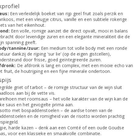
profiel
eus:
Een verleidelijk boeket van rijp geel fruit zoals perzik en
rikoos, met een vleugje citrus, vanille en een subtiele rokerige
oets van het eikenhout.
ond:
Een volle, romige aanzet die direct opvalt, mooi in balans
ebracht door levendige zuren en een elegante mineraliteit die de
jn spanning geeft.
ody/tannine/zuur:
Een medium tot volle body met een ronde
xtuur dankzij de rijping 'sur lie' (op de eigen gistcellen),
ndersteund door frisse, goed geïntegreerde zuren.
fdronk:
De afdronk is lang en complex, met een mooie echo van
t fruit, de houtrijping en een fijne minerale ondertoon.
spijs
grilde griet of tarbot – de romige structuur van de wijn sluit
adloos aan bij de vette vis.
arelhoen met roomsaus – het volle karakter van de wijn kan de
jke saus en het gevogelte prima aan.
isotto met bospaddenstoelen – de aardse tonen van de
addenstoelen en de romigheid van de risotto worden prachtig
espiegeld.
ijpe, harde kazen – denk aan een Comté of een oude Goudse
aas, voor een klassieke en smaakvolle combinatie.