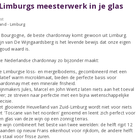
Limburgs meesterwerk in je glas
st
and - Limburg
 Bourgogne, de beste chardonnay komt gewoon uit Limburg.
jn van De Wijngaardsberg is het levende bewijs dat onze eigen
oud waard is.
e Nederlandse chardonnay zo bijzonder maakt:
e Limburgse löss- en mergelbodems, gecombineerd met een
elatief warm microklimaat, bieden de perfecte basis voor
hardonnay met een minerale frisheid.
ijnmakers Jules, Marcel en John Wiertz laten niets aan het toeval
ver; ze streven naar perfectie met een bijna wetenschappelijke
ecisie.
et glooiende Heuvelland van Zuid-Limburg wordt niet voor niets
et 'Toscane van het noorden' genoemd en leent zich perfect voor
en glas van deze wijn op een zonnig terras.
e wijn combineert het beste van twee werelden: de helft rijpt 12
aanden op nieuw Frans eikenhout voor rijkdom, de andere helft
 staal voor frisse zuren.