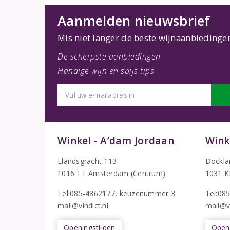
Aanmelden nieuwsbrief
Mis niet langer de beste wijnaanbiedinge
De scherpste aanbiedingen
Handige wijn en spijs tips
Winkel - A’dam Jordaan
Wink
Elandsgracht 113
Dockla
1016 TT Amsterdam (Centrum)
1031 K
Tel:085-4862177
, keuzenummer 3
T
el:08
mail@vindict.nl
mail@vi
Openingstijden
Openi