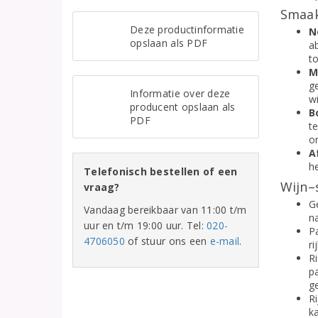
Smaak
Deze productinformatie
N
opslaan als PDF
ab
t
M
g
Informatie over deze
wi
producent opslaan als
B
PDF
te
o
A
he
Telefonisch bestellen of een
Wijn–
vraag?
Ge
Vandaag bereikbaar van 11:00 t/m
na
uur en t/m 19:00 uur. Tel:
020-
P
4706050
of stuur ons een
e-mail
.
ri
R
p
g
R
k