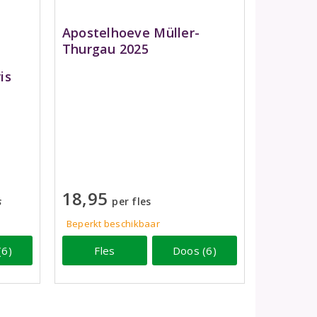
Apostelhoeve Müller-
Thurgau 2025
is
18,95
s
per fles
Beperkt beschikbaar
(6)
Fles
Doos (6)