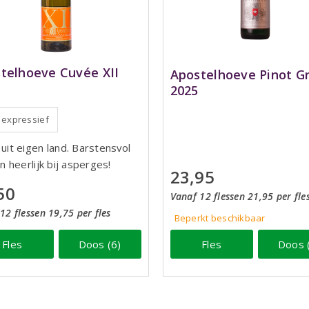
telhoeve Cuvée XII
Apostelhoeve Pinot Gr
2025
, expressief
uit eigen land. Barstensvol
en heerlijk bij asperges!
23,95
50
Vanaf 12 flessen 21,95 per fle
12 flessen 19,75 per fles
Beperkt beschikbaar
Fles
Doos (6)
Fles
Doos 