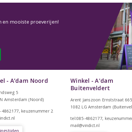
n en mooiste proeverijen!
el - A’dam Noord
Winkel - A'dam
Buitenveldert
ndsweg 5
N Amsterdam (Noord)
Arent Janszoon Ernststraat 66
1082 LG Amsterdam (Buitenvel
5-4862177
, keuzenummer 2
ndict.nl
tel:085-4862177
, keuzenumme
mail@vindict.nl
ngstijden