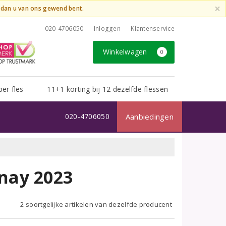
×
t dan u van ons gewend bent.
020-4706050
Inloggen
Klantenservice
Winkelwagen
0
per fles
11+1 korting bij 12 dezelfde flessen
020-4706050
Aanbiedingen
nay 2023
2 soortgelijke artikelen van dezelfde producent