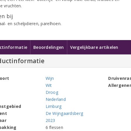
he vruchten.
n bij
haal- en schelpdieren, parelhoen.
ctinformatie
Beoordelingen
Vergelijkbare artikelen
ductinformatie
oort
Wijn
Druivenra
Wit
Allergene
Droog
Nederland
mstgebied
Limburg
ent
De Wijngaardsberg
aar
2023
pakking
6 flessen