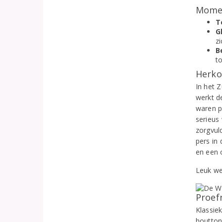
Momen
T
G
zi
B
to
Herko
In het 
werkt d
waren p
serieus 
zorgvul
pers in 
en een 
Leuk we
Proef
Klassie
houttone