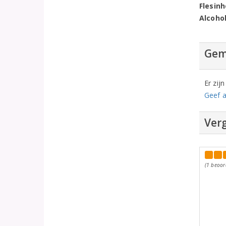
Flesin
Alcoho
Gem
Er zij
Geef a
Verg
(1 beoor