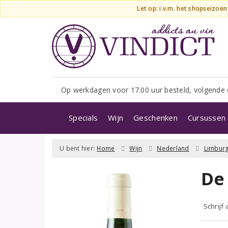
Let op: i.v.m. het shopseizoe
Op werkdagen voor 17.00 uur besteld, volgende 
Specials
Wijn
Geschenken
Cursussen 
U bent hier:
Home
Wijn
Nederland
Limbur
De
Schrijf