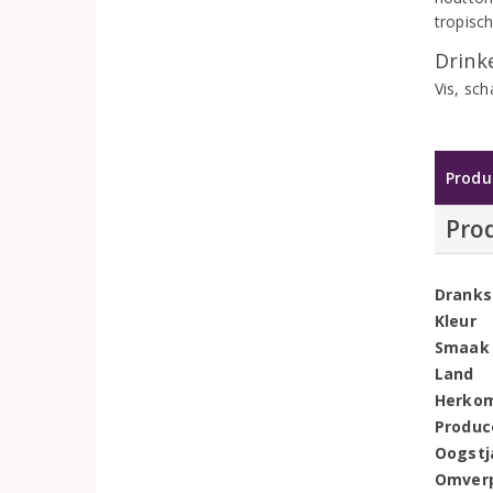
tropisc
Drinke
Vis, sc
Produ
Pro
Dranks
Kleur
Smaak
Land
Herko
Produc
Oogstj
Omver