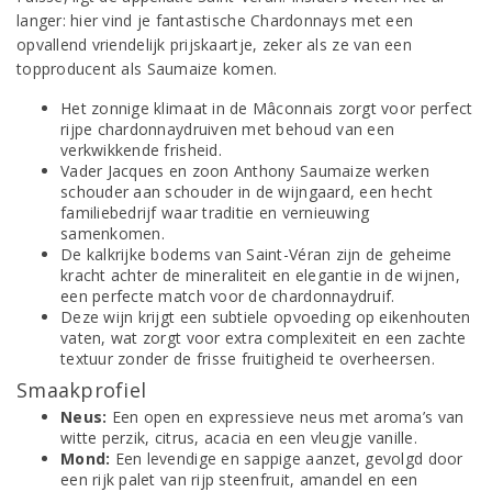
langer: hier vind je fantastische Chardonnays met een
opvallend vriendelijk prijskaartje, zeker als ze van een
topproducent als Saumaize komen.
Het zonnige klimaat in de Mâconnais zorgt voor perfect
rijpe chardonnaydruiven met behoud van een
verkwikkende frisheid.
Vader Jacques en zoon Anthony Saumaize werken
schouder aan schouder in de wijngaard, een hecht
familiebedrijf waar traditie en vernieuwing
samenkomen.
De kalkrijke bodems van Saint-Véran zijn de geheime
kracht achter de mineraliteit en elegantie in de wijnen,
een perfecte match voor de chardonnaydruif.
Deze wijn krijgt een subtiele opvoeding op eikenhouten
vaten, wat zorgt voor extra complexiteit en een zachte
textuur zonder de frisse fruitigheid te overheersen.
Smaakprofiel
Neus:
Een open en expressieve neus met aroma’s van
witte perzik, citrus, acacia en een vleugje vanille.
Mond:
Een levendige en sappige aanzet, gevolgd door
een rijk palet van rijp steenfruit, amandel en een