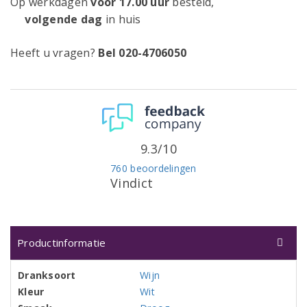
Op werkdagen
voor 17.00 uur
besteld,
volgende dag
in huis
Heeft u vragen?
Bel 020-4706050
9.3/10
760 beoordelingen
Vindict
Productinformatie
Dranksoort
Wijn
Kleur
Wit