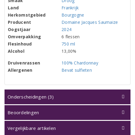
Smaak
Droog
Land
Frankrijk
Herkomstgebied
Bourgogne
Producent
Domaine Jacques Saumaize
Oogstjaar
2024
Omverpakking
6 flessen
Flesinhoud
750 ml
Alcohol
13,00%
Druivenrassen
100% Chardonnay
Allergenen
Bevat sulfieten
Onderscheidingen (3)
Beoordelingen
Vergelijkbare artikelen