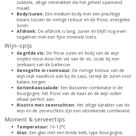
subtiele, ziltige mineraliteit die het geheel spannend
maakt.
Body/zuren:
Een medium body met een prachtige
balans tussen de romige textuur en de frisse, energieke
zuren.
Afdronk:
De afdronk is lang, zuiver en blijft nog even
nagalmen met een fijne minerale toets.
Wijn–spijs
Gegrilde vis:
De frisse zuren en body van de wijn
snijden mooi door het vet van de vis, zoals bij een
zeebaars van de barbecue.
Gevogelte in roomsaus:
De romige textuur van de
wijn sluit naadloos aan bij de saus, terwijl de zuren voor
balans zorgen.
Geitenkaassalade:
Een klassieke combinatie in de
Bourgogne; het frisse van de kaas en de wijn vullen
elkaar perfect aan.
Risotto met zeevruchten:
Het ziltige karakter van de
wijn en de zeevruchten zijn een uitstekende combinatie.
Moment & serveertips
Temperatuur:
10-12°C
Glas:
Een glas met een brede kelk, type Bourgogne,