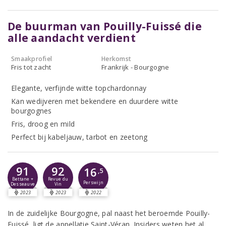
De buurman van Pouilly-Fuissé die
alle aandacht verdient
Smaakprofiel
Herkomst
Fris tot zacht
Frankrijk - Bourgogne
Elegante, verfijnde witte topchardonnay
Kan wedijveren met bekendere en duurdere witte
bourgognes
Fris, droog en mild
Perfect bij kabeljauw, tarbot en zeetong
91
92
16
,5
Bettane +
Revue du
Perswijn
Desseauve
Vin
2023
2023
2022
In de zuidelijke Bourgogne, pal naast het beroemde Pouilly-
Fuissé, ligt de appellatie Saint-Véran. Insiders weten het al