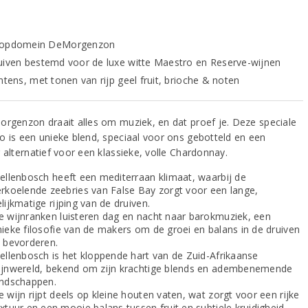
topdomein DeMorgenzon
uiven bestemd voor de luxe witte Maestro en Reserve-wijnen
ntens, met tonen van rijp geel fruit, brioche & noten
orgenzon draait alles om muziek, en dat proef je. Deze speciale
o is een unieke blend, speciaal voor ons gebotteld en een
 alternatief voor een klassieke, volle Chardonnay.
tellenbosch heeft een mediterraan klimaat, waarbij de
erkoelende zeebries van False Bay zorgt voor een lange,
lijkmatige rijping van de druiven.
e wijnranken luisteren dag en nacht naar barokmuziek, een
nieke filosofie van de makers om de groei en balans in de druiven
e bevorderen.
tellenbosch is het kloppende hart van de Zuid-Afrikaanse
ijnwereld, bekend om zijn krachtige blends en adembenemende
andschappen.
 wijn rijpt deels op kleine houten vaten, wat zorgt voor een rijke
xtuur en een mooie balans tussen fruit en subtiele kruidigheid.