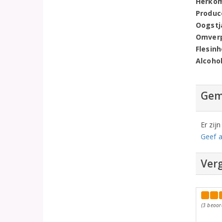
Herko
Produc
Oogstj
Omver
Flesin
Alcoho
Gem
Er zij
Geef a
Verg
(3 beoor