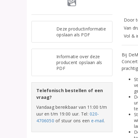
Door 
Van dr
Deze productinformatie
opslaan als PDF
Vol & i
Bij DeM
Informatie over deze
Concert
producent opslaan als
PDF
prachtig
S
v
Telefonisch bestellen of een
ge
D
vraag?
u
Vandaag bereikbaar van 11:00 t/m
t
uur en t/m 19:00 uur. Tel:
020-
S
w
4706050
of stuur ons een
e-mail
.
l
De
te