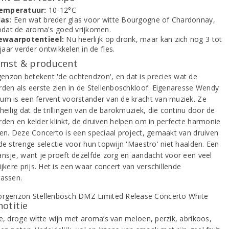
emperatuur:
10-12°C
las:
Een wat breder glas voor witte Bourgogne of Chardonnay,
odat de aroma's goed vrijkomen.
ewaarpotentieel:
Nu heerlijk op dronk, maar kan zich nog 3 tot
jaar verder ontwikkelen in de fles.
mst & producent
nzon betekent 'de ochtendzon', en dat is precies wat de
rden als eerste zien in de Stellenboschkloof. Eigenaresse Wendy
um is een fervent voorstander van de kracht van muziek. Ze
heilig dat de trillingen van de barokmuziek, die continu door de
rden en kelder klinkt, de druiven helpen om in perfecte harmonie
ien. Deze Concerto is een speciaal project, gemaakt van druiven
 de strenge selectie voor hun topwijn 'Maestro' niet haalden. Een
ansje, want je proeft dezelfde zorg en aandacht voor een veel
ijkere prijs. Het is een waar concert van verschillende
rassen.
notitie
de, droge witte wijn met aroma’s van meloen, perzik, abrikoos,