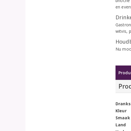
brioche 
en even
Drinke
Gastron
witvis,
Houdb
Nu mooi
Produ
Pro
Dranks
Kleur
Smaak
Land