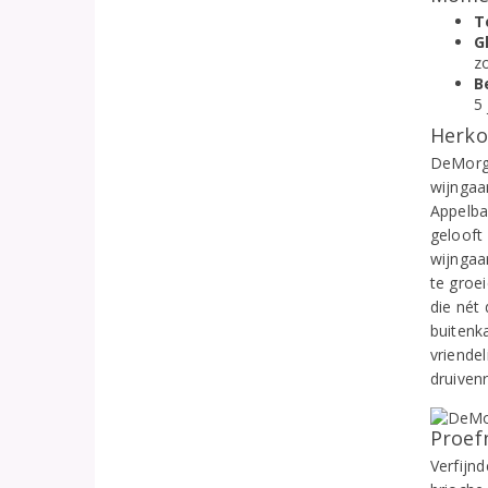
T
G
z
B
5 
Herko
DeMorge
wijngaa
Appelba
gelooft 
wijngaa
te groe
die nét
buitenk
vriendel
druiven
Proef
Verfijn