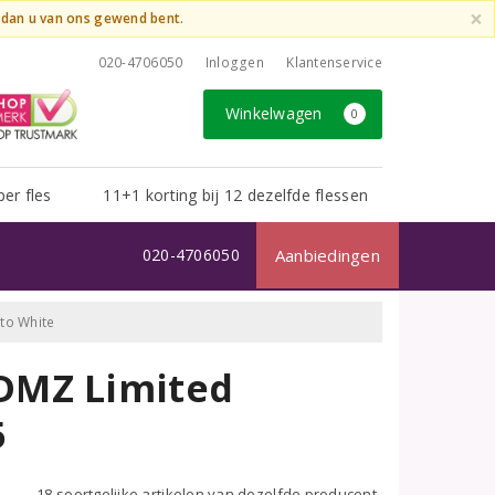
×
t dan u van ons gewend bent.
020-4706050
Inloggen
Klantenservice
Winkelwagen
0
per fles
11+1 korting bij 12 dezelfde flessen
020-4706050
Aanbiedingen
to White
DMZ Limited
5
18 soortgelijke artikelen van dezelfde producent