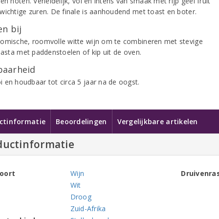
en noten. Verleidelijk, vol en intens van smaak met rijp geel fruit
wichtige zuren. De finale is aanhoudend met toast en boter.
n bij
omische, roomvolle witte wijn om te combineren met stevige
 pasta met paddenstoelen of kip uit de oven.
aarheid
 en houdbaar tot circa 5 jaar na de oogst.
ctinformatie
Beoordelingen
Vergelijkbare artikelen
ductinformatie
oort
Wijn
Druivenra
Wit
Droog
Zuid-Afrika