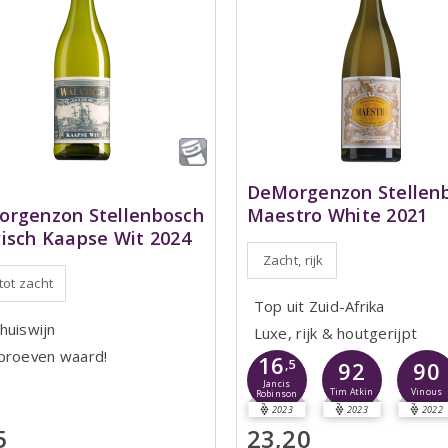
DeMorgenzon Stellen
Maestro White 2021
rgenzon Stellenbosch
isch Kaapse Wit 2024
Zacht, rijk
 tot zacht
Top uit Zuid-Afrika
huiswijn
Luxe, rijk & houtgerijpt
proeven waard!
16
,5
92
90
Jancis
Tim Atkin
Vinous
Robinson
2023
2023
2022
5
23,20