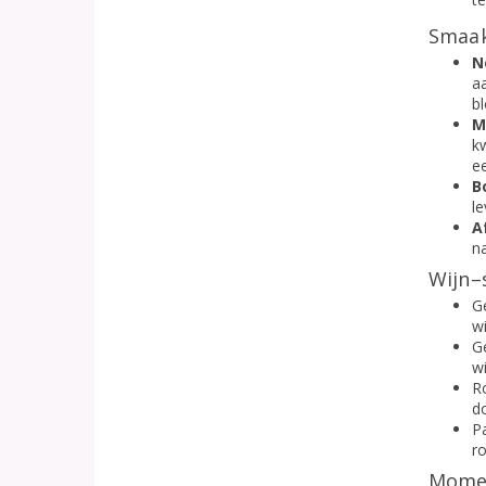
Smaak
N
a
b
M
k
ee
B
l
A
n
Wijn–
G
wi
G
wi
R
d
P
ro
Momen