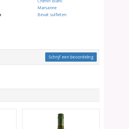
Chenin Blanc
Marsanne
n
Bevat sulfieten
Schrijf een beoordeling