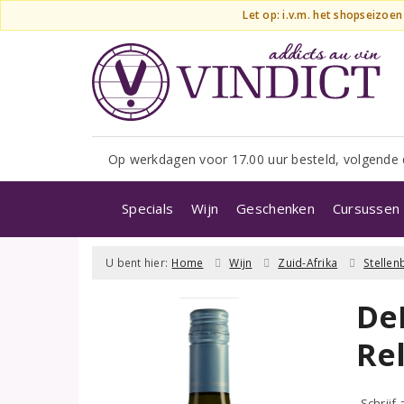
Let op: i.v.m. het shopseizoe
Op werkdagen voor 17.00 uur besteld, volgende 
Specials
Wijn
Geschenken
Cursussen 
U bent hier:
Home
Wijn
Zuid-Afrika
Stelle
De
Re
Schrijf