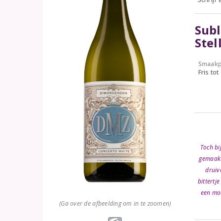
Subl
Stel
Smaakp
Fris tot
Toch bi
gemaakt 
druiv
bittertj
een moo
(Ga over de afbeelding om in te zoomen)