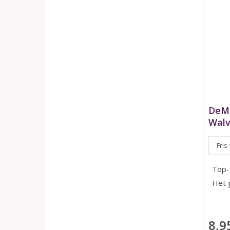
DeMo
Walv
Fris
Top-
Het 
8,9