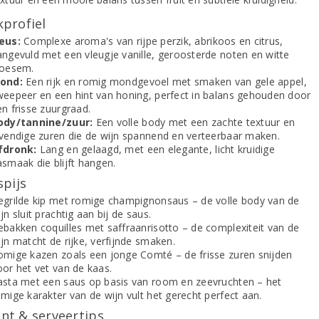
profiel
eus:
Complexe aroma's van rijpe perzik, abrikoos en citrus,
angevuld met een vleugje vanille, geroosterde noten en witte
loesem.
ond:
Een rijk en romig mondgevoel met smaken van gele appel,
weepeer en een hint van honing, perfect in balans gehouden door
n frisse zuurgraad.
ody/tannine/zuur:
Een volle body met een zachte textuur en
evendige zuren die de wijn spannend en verteerbaar maken.
fdronk:
Lang en gelaagd, met een elegante, licht kruidige
asmaak die blijft hangen.
spijs
egrilde kip met romige champignonsaus – de volle body van de
jn sluit prachtig aan bij de saus.
ebakken coquilles met saffraanrisotto – de complexiteit van de
jn matcht de rijke, verfijnde smaken.
omige kazen zoals een jonge Comté – de frisse zuren snijden
oor het vet van de kaas.
asta met een saus op basis van room en zeevruchten – het
mige karakter van de wijn vult het gerecht perfect aan.
t & serveertips