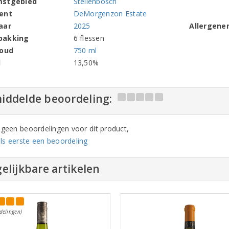
mstgebied
Stellenbosch
ent
DeMorgenzon Estate
aar
2025
Allergene
pakking
6 flessen
houd
750 ml
l
13,50%
iddelde beoordeling:
n geen beoordelingen voor dit product,
ls eerste een beoordeling
elijkbare artikelen
delingen)