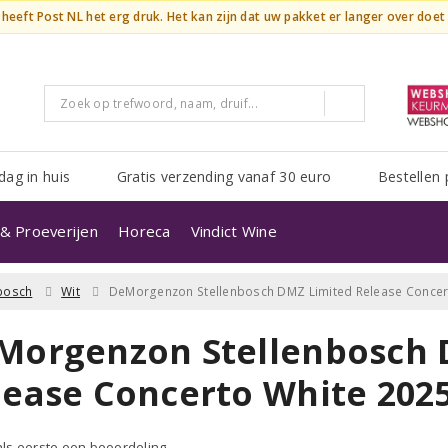
n heeft Post NL het erg druk. Het kan zijn dat uw pakket er langer over doe
dag in huis
Gratis verzending vanaf 30 euro
Bestellen 
& Proeverijen
Horeca
Vindict Wine
nbosch
Wit
DeMorgenzon Stellenbosch DMZ Limited Release Concer
Morgenzon Stellenbosch 
lease Concerto White 202
 als eerste een beoordeling