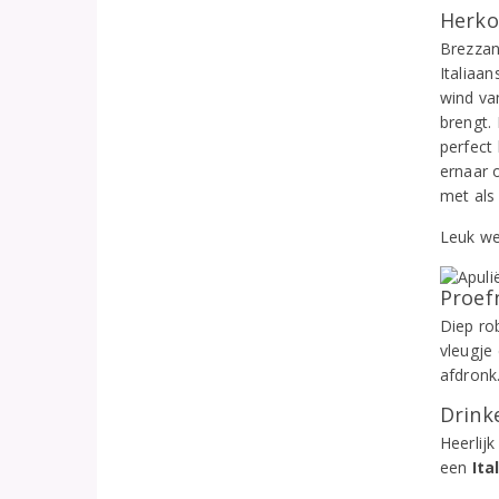
Herko
Brezzan
Italiaan
wind va
brengt.
perfect 
ernaar 
met als 
Leuk we
Proef
Diep ro
vleugje
afdronk
Drinke
Heerlijk
een
Ita