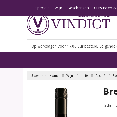
Let op: i.v.m. het shopseizoe
Specials
Wijn
Geschenken
Cursussen & 
Op werkdagen voor 17.00 uur besteld, volgende 
U bent hier:
Home
Wijn
Italië
Apulië
R
Br
Schrijf