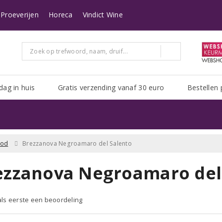
n heeft Post NL het erg druk. Het kan zijn dat uw pakket er langer over doe
Proeverijen
Horeca
Vindict Wine
dag in huis
Gratis verzending vanaf 30 euro
Bestellen 
ood
Brezzanova Negroamaro del Salento
ezzanova Negroamaro del 
 als eerste een beoordeling