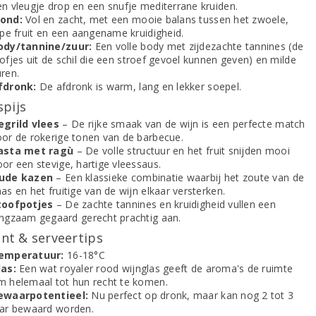
en vleugje drop en een snufje mediterrane kruiden.
ond:
Vol en zacht, met een mooie balans tussen het zwoele,
jpe fruit en een aangename kruidigheid.
ody/tannine/zuur:
Een volle body met zijdezachte tannines (de
ofjes uit de schil die een stroef gevoel kunnen geven) en milde
uren.
fdronk:
De afdronk is warm, lang en lekker soepel.
spijs
egrild vlees
– De rijke smaak van de wijn is een perfecte match
oor de rokerige tonen van de barbecue.
asta met ragù
– De volle structuur en het fruit snijden mooi
or een stevige, hartige vleessaus.
ude kazen
– Een klassieke combinatie waarbij het zoute van de
as en het fruitige van de wijn elkaar versterken.
toofpotjes
– De zachte tannines en kruidigheid vullen een
angzaam gegaard gerecht prachtig aan.
t & serveertips
emperatuur:
16-18°C
las:
Een wat royaler rood wijnglas geeft de aroma's de ruimte
m helemaal tot hun recht te komen.
ewaarpotentieel:
Nu perfect op dronk, maar kan nog 2 tot 3
aar bewaard worden.