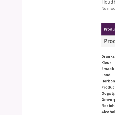
Houdb
Nu mooi
Produ
Pro
Dranks
Kleur
Smaak
Land
Herko
Produc
Oogstj
Omver
Flesin
Alcoho