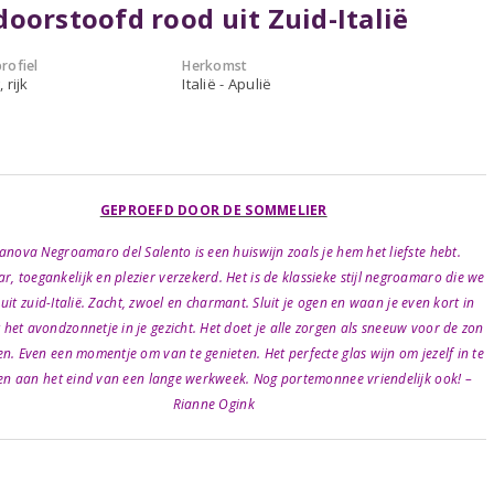
oorstoofd rood uit Zuid-Italië
rofiel
Herkomst
 rijk
Italië - Apulië
GEPROEFD DOOR DE SOMMELIER
anova Negroamaro del Salento is een huiswijn zoals je hem het liefste hebt.
r, toegankelijk en plezier verzekerd. Het is de klassieke stijl negroamaro die we
uit zuid-Italië. Zacht, zwoel en charmant. Sluit je ogen en waan je even kort in
t het avondzonnetje in je gezicht. Het doet je alle zorgen als sneeuw voor de zon
n. Even een momentje om van te genieten. Het perfecte glas wijn om jezelf in te
en aan het eind van een lange werkweek. Nog portemonnee vriendelijk ook! –
Rianne Ogink