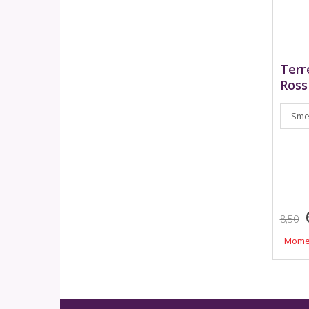
Terr
Ross
Smeu
8,50
Momen