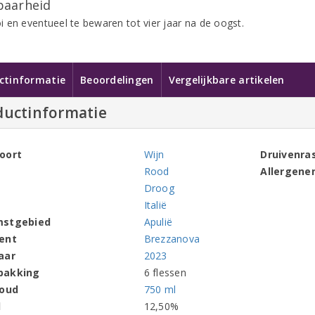
aarheid
 en eventueel te bewaren tot vier jaar na de oogst.
ctinformatie
Beoordelingen
Vergelijkbare artikelen
ductinformatie
oort
Wijn
Druivenra
Rood
Allergene
Droog
Italië
mstgebied
Apulië
ent
Brezzanova
aar
2023
pakking
6 flessen
houd
750 ml
l
12,50%