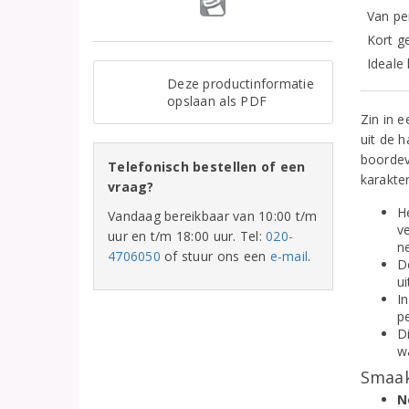
Van pe
Kort g
Ideale 
Deze productinformatie
opslaan als PDF
Zin in 
uit de h
boordevo
Telefonisch bestellen of een
karakter
vraag?
H
Vandaag bereikbaar van 10:00 t/m
v
uur en t/m 18:00 uur. Tel:
020-
n
4706050
of stuur ons een
e-mail
.
D
ui
In
pe
Di
wa
Smaak
N