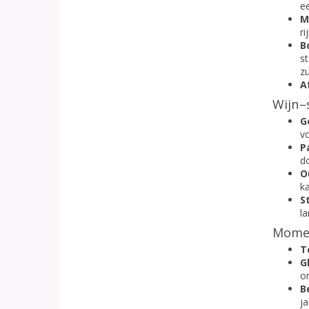
e
M
ri
B
st
z
A
Wijn–
G
v
P
do
O
ka
S
l
Momen
T
G
o
B
j