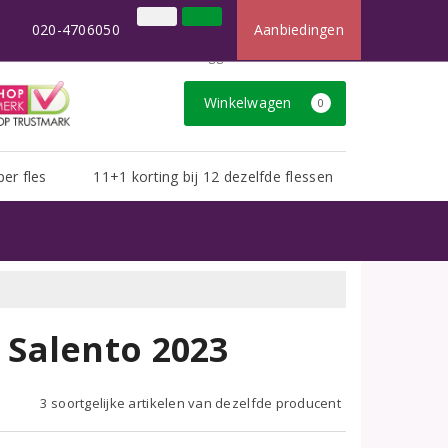
×
t dan u van ons gewend bent.
020-4706050
Aanbiedingen
020-4706050
Inloggen
Klantenservice
Winkelwagen
0
per fles
11+1 korting bij 12 dezelfde flessen
Salento 2023
3 soortgelijke artikelen van dezelfde producent