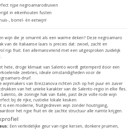
rfect rijpe negroamarodruiven
erijpt in eikenhouten fusten
huis-, borrel- én eetwijn!
een wijn die je omarmt als een warme deken? Deze negroamaro
ak van de Italiaanse laars is precies dat: zwoel, zacht en
l rijp fruit. Een allemansvriend met een uitgesproken zuidelijk
.
et hete, droge klimaat van Salento wordt getemperd door een
erkoelende zeebries, ideale omstandigheden voor de
egroamaro-druif.
e wijnmakers van Brezzanova richten zich op het puur en zuiver
tdrukken van het unieke karakter van de Salento-regio in elke fles.
 Salento, de zonnige hak van Italië, past deze volle rode wijn
rfect bij de rijke, rustieke lokale keuken.
t is een moderne, fruitgedreven wijn zonder houtrijping,
ardoor het rijpe fruit en de zachte structuur alle ruimte krijgen.
profiel
eus:
Een verleidelijke geur van rijpe kersen, donkere pruimen,