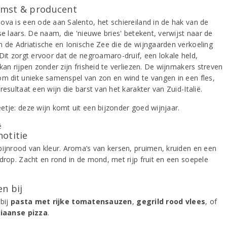
mst & producent
ova is een ode aan Salento, het schiereiland in de hak van de
se laars. De naam, die 'nieuwe bries' betekent, verwijst naar de
n de Adriatische en Ionische Zee die de wijngaarden verkoeling
 Dit zorgt ervoor dat de negroamaro-druif, een lokale held,
kan rijpen zonder zijn frisheid te verliezen. De wijnmakers streven
om dit unieke samenspel van zon en wind te vangen in een fles,
resultaat een wijn die barst van het karakter van Zuid-Italië.
etje: deze wijn komt uit een bijzonder goed wijnjaar.
notitie
bijnrood van kleur. Aroma’s van kersen, pruimen, kruiden en een
 drop. Zacht en rond in de mond, met rijp fruit en een soepele
.
n bij
 bij
pasta met rijke tomatensauzen
,
gegrild rood vlees
, of
liaanse pizza
.