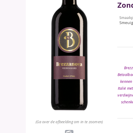
Zond
Smaakp
Smeuïg,
Brezz
Betaalbaa
kennen 
Italië me
verdwijne
schenk
(Ga over de afbeelding om in te zoomen)