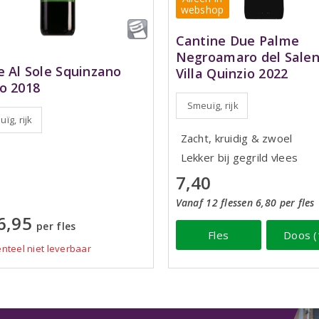
webshop
Cantine Due Palme
Negroamaro del Sale
e Al Sole Squinzano
Villa Quinzio 2022
o 2018
Smeuïg, rijk
ïg, rijk
Zacht, kruidig & zwoel
Lekker bij gegrild vlees
7,40
Vanaf 12 flessen 6,80 per fles
6,95
per fles
Fles
Doos (
teel niet leverbaar