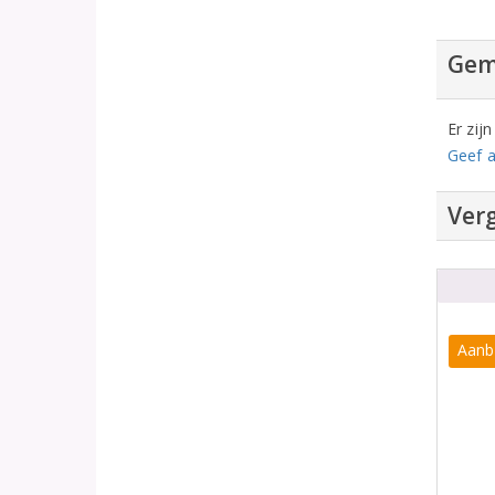
Gem
Er zij
Geef a
Verg
Aanb