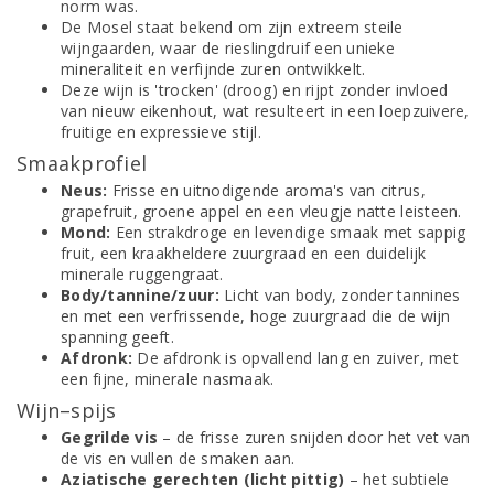
norm was.
De Mosel staat bekend om zijn extreem steile
wijngaarden, waar de rieslingdruif een unieke
mineraliteit en verfijnde zuren ontwikkelt.
Deze wijn is 'trocken' (droog) en rijpt zonder invloed
van nieuw eikenhout, wat resulteert in een loepzuivere,
fruitige en expressieve stijl.
Smaakprofiel
Neus:
Frisse en uitnodigende aroma's van citrus,
grapefruit, groene appel en een vleugje natte leisteen.
Mond:
Een strakdroge en levendige smaak met sappig
fruit, een kraakheldere zuurgraad en een duidelijk
minerale ruggengraat.
Body/tannine/zuur:
Licht van body, zonder tannines
en met een verfrissende, hoge zuurgraad die de wijn
spanning geeft.
Afdronk:
De afdronk is opvallend lang en zuiver, met
een fijne, minerale nasmaak.
Wijn–spijs
Gegrilde vis
– de frisse zuren snijden door het vet van
de vis en vullen de smaken aan.
Aziatische gerechten (licht pittig)
– het subtiele