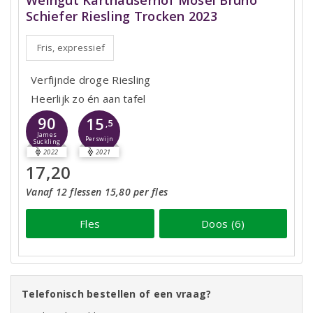
Weingut Karthäuserhof Mosel Bruno
Schiefer Riesling Trocken 2023
Fris, expressief
Verfijnde droge Riesling
Heerlijk zo én aan tafel
90
15
,5
James
Perswijn
Suckling
2022
2021
17,20
Vanaf 12 flessen 15,80 per fles
Fles
Doos (6)
Telefonisch bestellen of een vraag?