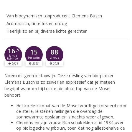
Van biodynamisch topproducent Clemens Busch
Aromatisch, tintelfris en droog
Heerlijk zo en bij diverse lichte gerechten
16
,5
15
88
Jancis
Perswijn
Vinous
Robinson
2024
2023
2023
Noem dit geen instapwijn. Deze riesling van bio-pionier
Clemens Busch is zo zuiver en expressief dat je meteen
begrijpt waarom hij tot de absolute top van de Mosel
behoort.
Het koele klimaat van de Mosel wordt getrotseerd door
de steile, leistenen hellingen die overdag de
zonnewarmte opslaan en ’s nachts weer afgeven.
Clemens en zijn vrouw Rita schakelden al in 1984 over
op biologische wijnbouw, toen dat nog allesbehalve de