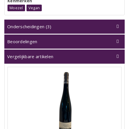
Kenmerken
Moezel
Vegan
Onderscheidingen (3)
Beoordelingen
Vergelijkbare artikelen