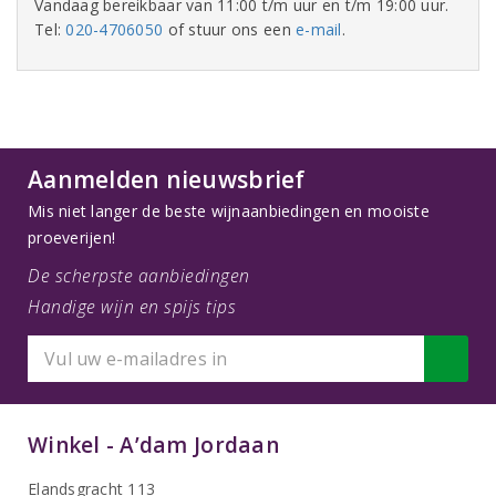
Vandaag bereikbaar van 11:00 t/m uur en t/m 19:00 uur.
Tel:
020-4706050
of stuur ons een
e-mail
.
Aanmelden nieuwsbrief
Mis niet langer de beste wijnaanbiedingen en mooiste
proeverijen!
De scherpste aanbiedingen
Handige wijn en spijs tips
Winkel - A’dam Jordaan
Elandsgracht 113