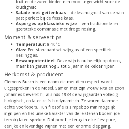
fruit en de zuren bieden een mooi tegenwicht voor de
kruidigheid.
Salade met geitenkaas
– de levendigheid van de wijn
past perfect bij de frisse kaas.
Asperges op klassieke wijze
– een traditionele en
ijzersterke combinatie met droge riesling.
Moment & serveertips
Temperatuur:
8-10°C
Glas:
Een standaard wit wijnglas of een specifiek
rieslingglas.
Bewaarpotentieel:
Deze wijn is nu heerlijk op dronk,
maar kan gerust nog 3 tot 5 jaar in de kelder rijpen.
Herkomst & producent
Clemens Busch is een naam die met diep respect wordt
uitgesproken in de Mosel. Samen met zijn vrouw Rita en zoon
Johannes bewerkt hij al sinds 1984 de wijngaarden volledig
biologisch, en later zelfs biodynamisch. Ze waren daarmee
echte voorlopers. Hun filosofie is simpel: zo min mogelijk
ingrijpen en het unieke karakter van de leistenen bodem (de
terroir) laten spreken. Dat proef je terug in elke fles: pure,
eerlijke en levendige wijnen met een enorme diepgang.