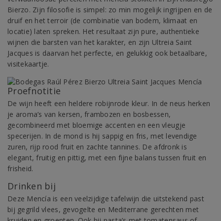
Bierzo. Zijn filosofie is simpel: zo min mogelijk ingrijpen en de
druif en het terroir (de combinatie van bodem, klimaat en
locatie) laten spreken. Het resultaat zijn pure, authentieke
wijnen die barsten van het karakter, en zijn Ultreia Saint
Jacques is daarvan het perfecte, en gelukkig ook betaalbare,
visitekaartje.
Proefnotitie
De wijn heeft een heldere robijnrode kleur. In de neus herken
je aroma’s van kersen, frambozen en bosbessen,
gecombineerd met bloemige accenten en een vleugje
specerijen. In de mond is hij sappig en fris, met levendige
zuren, rijp rood fruit en zachte tannines. De afdronk is
elegant, fruitig en pittig, met een fijne balans tussen fruit en
frisheid.
Drinken bij
Deze Mencía is een veelzijdige tafelwijn die uitstekend past
bij gegrild vlees, gevogelte en Mediterrane gerechten met
kruiden en groenten. Ook bij pasta’s met tomatensaus of