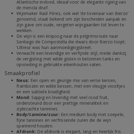
Atlantische invloed, ideaal voor de elegante rijping van
de mencía druif.
Wijnmaker Raúl Pérez, ook wel ‘de tovenaar van Bierzo’
genoemd, staat bekend om zijn bescheiden aanpak en
zijn gave om oude, vergeten wijngaarden tot leven te
wekken.
De wijn is een knipoog naar de pelgrimsroute naar
Santiago de Compostella die dwars door Bierzo loopt;
‘Ultreia’ was hun aanmoedigingskreet.
Verwacht een levendige en verfijnde stijl, mede dankzij
de vergisting met wilde gisten in betonnen tanks en
opvoeding in gebruikte eikenhouten vaten.
Smaakprofiel
Neus:
Een open en geurige mix van verse kersen,
frambozen en wilde bessen, met een vleugje viooltjes
en een subtiele kruidigheid.
Mond:
Sappig en levendig met veel rood fruit,
ondersteund door een prettige mineraliteit en
zijdezachte tannines.
Body/tannine/zuur:
Een medium body met soepele,
fijne tannines en verfrissende zuren die de wijn
spannend houden.
Afdronk:
De afdronk is elegant, lang en heerlijk fris.