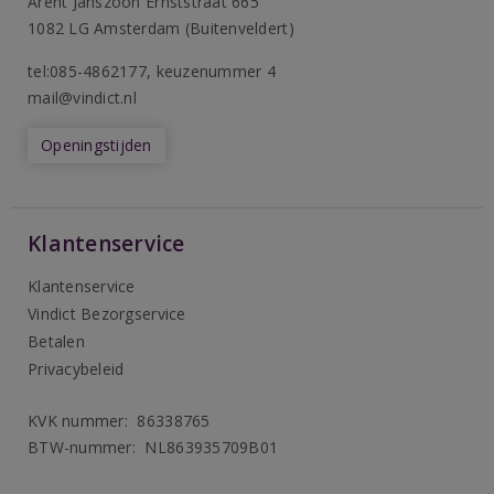
Arent Janszoon Ernststraat 665
1082 LG Amsterdam (Buitenveldert)
tel:085-4862177
, keuzenummer 4
mail@vindict.nl
Openingstijden
Klantenservice
Klantenservice
Vindict Bezorgservice
Betalen
Privacybeleid
KVK nummer: 86338765
BTW-nummer: NL863935709B01