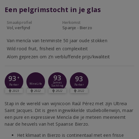
Een pelgrimstocht in je glas
Smaakprofiel
Herkomst
Vol, verfijnd
Spanje - Bierzo
Van mencía van tenminste 50 jaar oude stokken
Wild rood fruit, frisheid en complexiteit
Alom geprezen om z’n verbluffende prijs/kwaliteit
93
93
93
+
James
WineLife
Parker
Parker
Suckling
2023
2022
2022
2022
Stap in de wereld van wijnicoon Raúl Pérez met zijn Ultreia
Saint Jacques. Dit is geen ingewikkelde studiebollenwijn, maar
een pure en expressieve Mencía die je meteen meeneemt
naar de heuvels van het Spaanse Bierzo.
Het klimaat in Bierzo is continentaal met een frisse