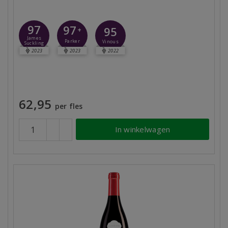
97
97
95
+
James
Parker
Vinous
Suckling
2023
2023
2022
62,95
per fles
In winkelwagen