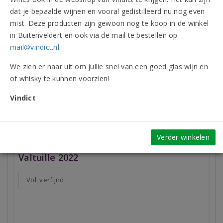
Beoordelingen (11)
dat je bepaalde wijnen en vooral gedistilleerd nu nog even
mist. Deze producten zijn gewoon nog te koop in de winkel
Vergelijkbare artikelen
in Buitenveldert en ook via de mail te bestellen op
mail@vindict.nl
.
We zien er naar uit om jullie snel van een goed glas wijn en
of whisky te kunnen voorzien!
Vindict
Verder winkelen
Bodegas Raúl Pérez Bierzo Ultreia
Valtuille 2022
Vol, verfijnd