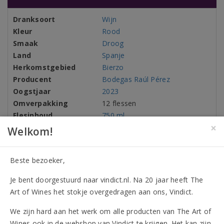
Dranksoort
Wijn
Kleur
Rood
Smaak
Droog
Land
Spanje
Herkomstgebied
Bierzo
Producent
Bodegas Raúl Pérez
Oogstjaar
2023
Omverpakking
12 flessen
Flesinhoud
750 ml
×
Alcohol
13,50%
Welkom!
Druivenrassen
100% Mencía
Allergenen
Bevat sulfieten
Beste bezoeker,
Je bent doorgestuurd naar vindict.nl. Na 20 jaar heeft The
Art of Wines het stokje overgedragen aan ons, Vindict.
Onderscheidingen (9)
We zijn hard aan het werk om alle producten van The Art of
Wines ook in de webshop van Vindict te krijgen. Het kan zijn