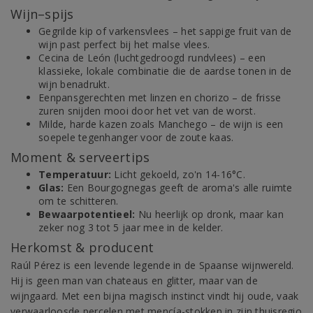
Wijn–spijs
Gegrilde kip of varkensvlees – het sappige fruit van de
wijn past perfect bij het malse vlees.
Cecina de León (luchtgedroogd rundvlees) – een
klassieke, lokale combinatie die de aardse tonen in de
wijn benadrukt.
Eenpansgerechten met linzen en chorizo – de frisse
zuren snijden mooi door het vet van de worst.
Milde, harde kazen zoals Manchego – de wijn is een
soepele tegenhanger voor de zoute kaas.
Moment & serveertips
Temperatuur:
Licht gekoeld, zo'n 14-16°C.
Glas:
Een Bourgognegas geeft de aroma's alle ruimte
om te schitteren.
Bewaarpotentieel:
Nu heerlijk op dronk, maar kan
zeker nog 3 tot 5 jaar mee in de kelder.
Herkomst & producent
Raúl Pérez is een levende legende in de Spaanse wijnwereld.
Hij is geen man van chateaus en glitter, maar van de
wijngaard. Met een bijna magisch instinct vindt hij oude, vaak
verwaarloosde percelen met mencía-stokken in zijn thuisregio