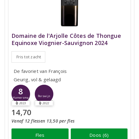
Domaine de l'Arjolle Côtes de Thongue
Equinoxe Viognier-Sauvignon 2024
Fris tot zacht
De favoriet van François
Geurig, vol & gelaagd
8
Perswijn
Hamersma
2023
2022
14,70
Vanaf 12 flessen 13,50 per fles
Fles
Doos (6)