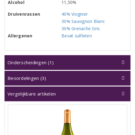
Alcohol
11,50%
Druivenrassen
40% Viognier
30% Sauvignon Blanc
30% Grenache Gris
Allergenen
Bevat sulfieten
Onderscheidingen (1)
Beoordelingen (3)
Vergelijkbare artikelen