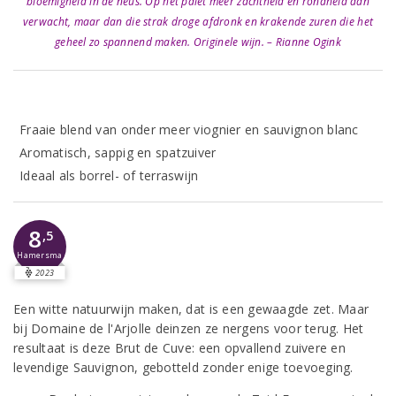
bloemigheid in de neus. Op het palet meer zachtheid en rondheid dan
verwacht, maar dan die strak droge afdronk en krakende zuren die het
geheel zo spannend maken. Originele wijn. – Rianne Ogink
Fraaie blend van onder meer viognier en sauvignon blanc
Aromatisch, sappig en spatzuiver
Ideaal als borrel- of terraswijn
8
,5
Hamersma
2023
Een witte natuurwijn maken, dat is een gewaagde zet. Maar
bij Domaine de l'Arjolle deinzen ze nergens voor terug. Het
resultaat is deze Brut de Cuve: een opvallend zuivere en
levendige Sauvignon, gebotteld zonder enige toevoeging.