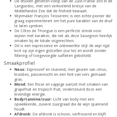
De druiven genieten volop van de Zuid-Franse zon in de
Languedoc, met een verkoelend briesje van de
Middellandse Zee dat de frisheid bewaart.
Wijnmaker François Teisserenc is een echte pionier die
graag experimenteert om het pure karakter van de druif
te laten spreken.
De Côtes de Thongue is een perfecte streek voor
wijnen met karakter, die net als deze Sauvignon heerlijk
smaken bij de lokale visgerechten.
Dit is een expressieve en onbewerkte stijl: de wijn rijpt
kort op zijn eigen gistcellen (sur lie) en wordt zonder
filtering of toegevoegde sulfieten gebotteld.
Smaakprofiel
Neus:
Expressief en stuivend, met geuren van citrus,
kruisbes, passievrucht en een hint van vers gemaaid
gras.
Mond:
Een frisse en sappige aanzet met smaken van
grapefruit en tropisch fruit, ondersteund door een
levendige energie.
Body/tannine/zuur:
Licht van body met een
opwekkende, zuivere zuurgraad die de wijn spannend
houdt.
Afdronk:
De afdronk is schoon, verfrissend en blijft