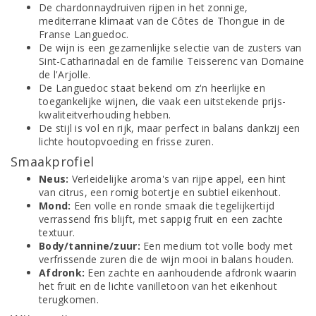
De chardonnaydruiven rijpen in het zonnige,
mediterrane klimaat van de Côtes de Thongue in de
Franse Languedoc.
De wijn is een gezamenlijke selectie van de zusters van
Sint-Catharinadal en de familie Teisserenc van Domaine
de l'Arjolle.
De Languedoc staat bekend om z'n heerlijke en
toegankelijke wijnen, die vaak een uitstekende prijs-
kwaliteitverhouding hebben.
De stijl is vol en rijk, maar perfect in balans dankzij een
lichte houtopvoeding en frisse zuren.
Smaakprofiel
Neus:
Verleidelijke aroma's van rijpe appel, een hint
van citrus, een romig botertje en subtiel eikenhout.
Mond:
Een volle en ronde smaak die tegelijkertijd
verrassend fris blijft, met sappig fruit en een zachte
textuur.
Body/tannine/zuur:
Een medium tot volle body met
verfrissende zuren die de wijn mooi in balans houden.
Afdronk:
Een zachte en aanhoudende afdronk waarin
het fruit en de lichte vanilletoon van het eikenhout
terugkomen.