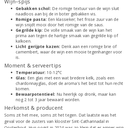
Wijn–spijs
Gebakken schol:
De romige textuur van de wijn sluit
naadloos aan bij de in boter gebakken vis.
Romige pasta:
Een klassieker; het frisse zuur van de
wijn snijdt mooi door het romige van de saus.
Gegrilde kip:
De volle smaak van de wijn kan het
prima aan tegen de hartige smaak van gegrilde kip of
kalkoen.
Licht gerijpte kazen:
Denk aan een romige brie of
camembert, waar de wijn een mooie tegenhanger voor
is.
Moment & serveertips
Temperatuur:
10-12°C
Glas:
Een glas met een wat bredere kelk, zoals een
chardonnayglas, doet de aroma's het best tot hun recht
komen.
Bewaarpotentieel:
Nu heerlijk op dronk, maar kan
nog 2 tot 3 jaar bewaard worden.
Herkomst & producent
Soms zit het mee, soms zit het tegen. Dat laatste was het
geval voor de zusters van klooster Sint-Catharinadal in
Oosterhout. Hun oogst in 2024 was zo klein dat er amper wijn