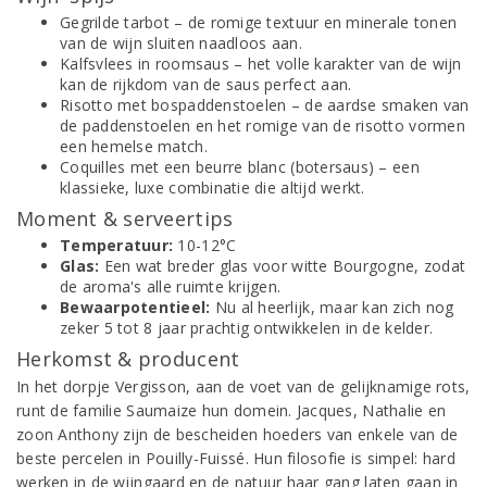
Gegrilde tarbot – de romige textuur en minerale tonen
van de wijn sluiten naadloos aan.
Kalfsvlees in roomsaus – het volle karakter van de wijn
kan de rijkdom van de saus perfect aan.
Risotto met bospaddenstoelen – de aardse smaken van
de paddenstoelen en het romige van de risotto vormen
een hemelse match.
Coquilles met een beurre blanc (botersaus) – een
klassieke, luxe combinatie die altijd werkt.
Moment & serveertips
Temperatuur:
10-12°C
Glas:
Een wat breder glas voor witte Bourgogne, zodat
de aroma's alle ruimte krijgen.
Bewaarpotentieel:
Nu al heerlijk, maar kan zich nog
zeker 5 tot 8 jaar prachtig ontwikkelen in de kelder.
Herkomst & producent
In het dorpje Vergisson, aan de voet van de gelijknamige rots,
runt de familie Saumaize hun domein. Jacques, Nathalie en
zoon Anthony zijn de bescheiden hoeders van enkele van de
beste percelen in Pouilly-Fuissé. Hun filosofie is simpel: hard
werken in de wijngaard en de natuur haar gang laten gaan in