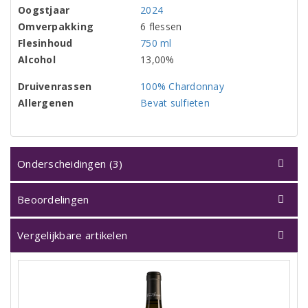
Oogstjaar
2024
Omverpakking
6 flessen
Flesinhoud
750 ml
Alcohol
13,00%
Druivenrassen
100% Chardonnay
Allergenen
Bevat sulfieten
Onderscheidingen (3)
Beoordelingen
Vergelijkbare artikelen