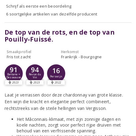
Schrijf als eerste een beoordeling
6 soortgelijke artikelen van dezelfde producent
De top van de rots, en de top van
Pouilly-Fuissé.
Smaakprofiel
Herkomst
Fris tot zacht
Frankrijk - Bourgogne
91
94
16
Bettane +
Revue du
Perswijn
Desseauve
Vin
2023
2023
2022
Laat je verrassen door deze chardonnay van grote klasse.
Een wijn die kracht en elegantie perfect combineert,
rechtstreeks van de steile hellingen van Vergisson.
Het Mâconnais-klimaat, met zijn zonnige dagen en
koele nachten, zorgt voor perfect rijpe druiven met
behoud van een verfrissende spanning.