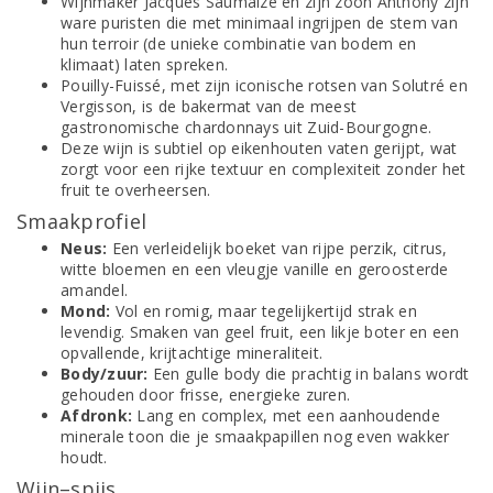
Wijnmaker Jacques Saumaize en zijn zoon Anthony zijn
ware puristen die met minimaal ingrijpen de stem van
hun terroir (de unieke combinatie van bodem en
klimaat) laten spreken.
Pouilly-Fuissé, met zijn iconische rotsen van Solutré en
Vergisson, is de bakermat van de meest
gastronomische chardonnays uit Zuid-Bourgogne.
Deze wijn is subtiel op eikenhouten vaten gerijpt, wat
zorgt voor een rijke textuur en complexiteit zonder het
fruit te overheersen.
Smaakprofiel
Neus:
Een verleidelijk boeket van rijpe perzik, citrus,
witte bloemen en een vleugje vanille en geroosterde
amandel.
Mond:
Vol en romig, maar tegelijkertijd strak en
levendig. Smaken van geel fruit, een likje boter en een
opvallende, krijtachtige mineraliteit.
Body/zuur:
Een gulle body die prachtig in balans wordt
gehouden door frisse, energieke zuren.
Afdronk:
Lang en complex, met een aanhoudende
minerale toon die je smaakpapillen nog even wakker
houdt.
Wijn–spijs