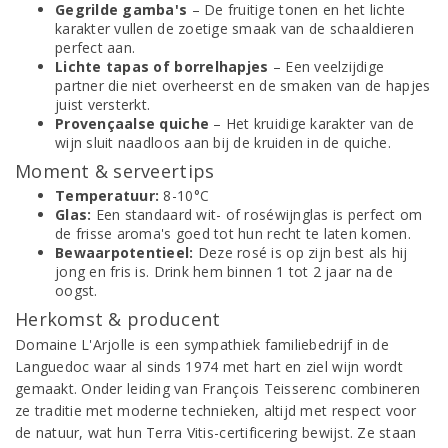
Gegrilde gamba's
– De fruitige tonen en het lichte
karakter vullen de zoetige smaak van de schaaldieren
perfect aan.
Lichte tapas of borrelhapjes
– Een veelzijdige
partner die niet overheerst en de smaken van de hapjes
juist versterkt.
Provençaalse quiche
– Het kruidige karakter van de
wijn sluit naadloos aan bij de kruiden in de quiche.
Moment & serveertips
Temperatuur:
8-10°C
Glas:
Een standaard wit- of roséwijnglas is perfect om
de frisse aroma's goed tot hun recht te laten komen.
Bewaarpotentieel:
Deze rosé is op zijn best als hij
jong en fris is. Drink hem binnen 1 tot 2 jaar na de
oogst.
Herkomst & producent
Domaine L'Arjolle is een sympathiek familiebedrijf in de
Languedoc waar al sinds 1974 met hart en ziel wijn wordt
gemaakt. Onder leiding van François Teisserenc combineren
ze traditie met moderne technieken, altijd met respect voor
de natuur, wat hun Terra Vitis-certificering bewijst. Ze staan