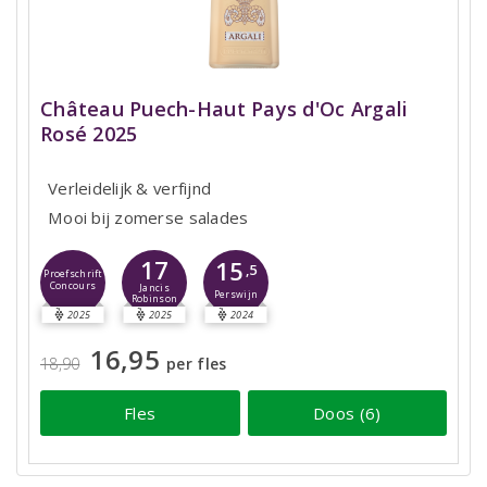
Château Puech-Haut Pays d'Oc Argali
Rosé 2025
Verleidelijk & verfijnd
Mooi bij zomerse salades
17
15
,5
Proefschrift
Concours
Jancis
Perswijn
Robinson
2025
2025
2024
16,95
18,90
per fles
Fles
Doos (6)