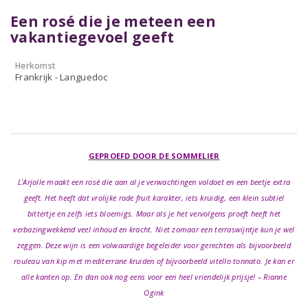
Een rosé die je meteen een
vakantiegevoel geeft
Herkomst
Frankrijk - Languedoc
GEPROEFD DOOR DE SOMMELIER
L’Arjolle maakt een rosé die aan al je verwachtingen voldoet en een beetje extra
geeft. Het heeft dat vrolijke rode fruit karakter, iets kruidig, een klein subtiel
bittertje en zelfs iets bloemigs. Maar als je het vervolgens proeft heeft het
verbazingwekkend veel inhoud en kracht. Niet zomaar een terraswijntje kun je wel
zeggen. Deze wijn is een volwaardige begeleider voor gerechten als bijvoorbeeld
rouleau van kip met mediterrane kruiden of bijvoorbeeld vitello tonnato. Je kan er
alle kanten op. En dan ook nog eens voor een heel vriendelijk prijsje! – Rianne
Ogink