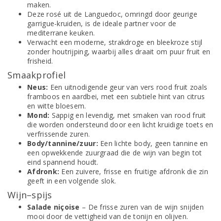
maken.
Deze rosé uit de Languedoc, omringd door geurige
garrigue-kruiden, is de ideale partner voor de
mediterrane keuken.
Verwacht een moderne, strakdroge en bleekroze stijl
zonder houtrijping, waarbij alles draait om puur fruit en
frisheid.
Smaakprofiel
Neus:
Een uitnodigende geur van vers rood fruit zoals
framboos en aardbei, met een subtiele hint van citrus
en witte bloesem.
Mond:
Sappig en levendig, met smaken van rood fruit
die worden ondersteund door een licht kruidige toets en
verfrissende zuren.
Body/tannine/zuur:
Een lichte body, geen tannine en
een opwekkende zuurgraad die de wijn van begin tot
eind spannend houdt.
Afdronk:
Een zuivere, frisse en fruitige afdronk die zin
geeft in een volgende slok.
Wijn–spijs
Salade niçoise
– De frisse zuren van de wijn snijden
mooi door de vettigheid van de tonijn en olijven.