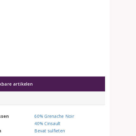
jkbare artikelen
ssen
60% Grenache Noir
40% Cinsault
n
Bevat sulfieten