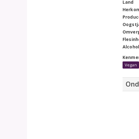
Land
Herko
Produc
Oogstj
Omver
Flesin
Alcoho
Kenme
Vegan
Ond