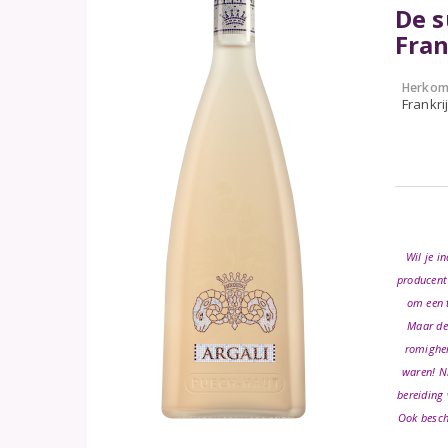
De s
Fran
Herkom
Frankri
Wil je i
producent 
om een t
Maar de 
romighei
waren! Ni
bereiding 
Ook besch