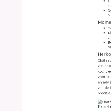
L
k
G
bi
Momen
T
G
v
B
om
Herko
Château
zijn dr
kocht e
voor st
en advi
van de 
precisie
Proef