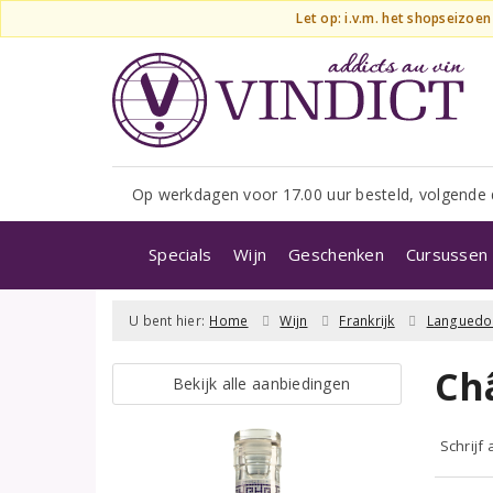
Let op: i.v.m. het shopseizoe
Op werkdagen voor 17.00 uur besteld, volgende 
Specials
Wijn
Geschenken
Cursussen 
U bent hier:
Home
Wijn
Frankrijk
Languedo
Ch
Bekijk alle aanbiedingen
Schrijf