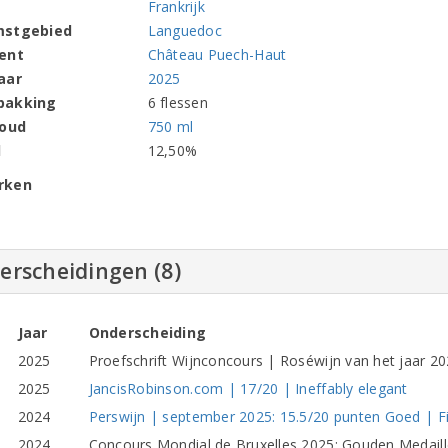
Frankrijk
mstgebied
Languedoc
ent
Château Puech-Haut
aar
2025
pakking
6 flessen
houd
750 ml
l
12,50%
rken
erscheidingen (8)
Jaar
Onderscheiding
2025
Proefschrift Wijnconcours | Roséwijn van het jaar 202
2025
JancisRobinson.com | 17/20 | Ineffably elegant
2024
Perswijn | september 2025: 15.5/20 punten Goed | Fij
2024
Concours Mondial de Bruxelles 2025: Gouden Medaill