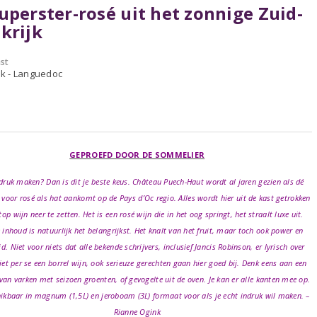
uperster-rosé uit het zonnige Zuid-
krijk
st
jk - Languedoc
GEPROEFD DOOR DE SOMMELIER
ndruk maken? Dan is dit je beste keus. Château Puech-Haut wordt al jaren gezien als dé
voor rosé als hat aankomt op de Pays d’Oc regio. Alles wordt hier uit de kast getrokken
op wijn neer te zetten. Het is een rosé wijn die in het oog springt, het straalt luxe uit.
inhoud is natuurlijk het belangrijkst. Het knalt van het fruit, maar toch ook power en
d. Niet voor niets dat alle bekende schrijvers, inclusief Jancis Robinson, er lyrisch over
et per se een borrel wijn, ook serieuze gerechten gaan hier goed bij. Denk eens aan een
van varken met seizoen groenten, of gevogelte uit de oven. Je kan er alle kanten mee op.
ikbaar in magnum (1,5L) en jeroboam (3L) formaat voor als je echt indruk wil maken. –
Rianne Ogink