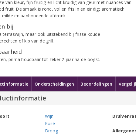
e van kleur, fijn fruitig en licht kruidig van geur met nuances van
od fruit. De smaak is rond, vol en fris in en eindigt aromatisch
 milde en aanhoudende afdronk.
n bij
e terraswijn, maar ook uitstekend bij frisse koude
echten of kip van de grill.
aarheid
ken, prima houdbaar tot zeker 2 jaar na de oogst.
ctinformatie
Onderscheidingen
Beoordelingen
Vergeli
ductinformatie
oort
Wijn
Druivenra
Rosé
Droog
Allergene