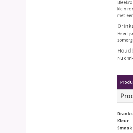
Bleekroz
klein ro
met een
Drinke
Heerlijk
zomerger
Houdb
Nu drin
Produ
Pro
Dranks
Kleur
Smaak