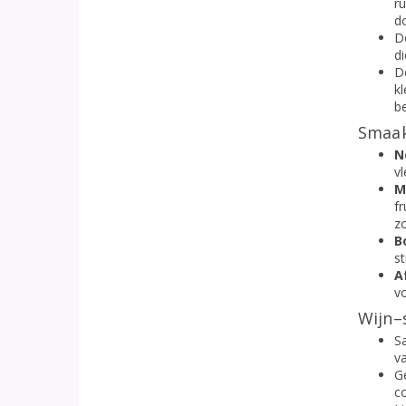
ru
d
De
di
De
k
b
Smaak
N
vl
M
fr
zo
B
st
A
v
Wijn–
Sa
va
G
c