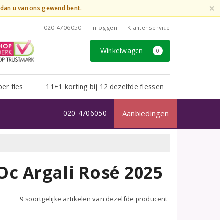
×
t dan u van ons gewend bent.
020-4706050
Inloggen
Klantenservice
Winkelwagen
0
per fles
11+1 korting bij 12 dezelfde flessen
020-4706050
Aanbiedingen
c Argali Rosé 2025
9 soortgelijke artikelen van dezelfde producent