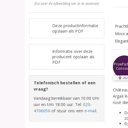
(Ga over de afbeelding om in te zoomen)
Deze productinformatie
Pracht
opslaan als PDF
Mooi al
Elegan
Informatie over deze
producent opslaan als
PDF
Proefsch
Conco
202
Telefonisch bestellen of een
vraag?
Château
Argali R
Vandaag bereikbaar van 10:00 t/m
rosé die
uur en t/m 18:00 uur. Tel:
020-
4706050
of stuur ons een
e-mail
.
D
z
E