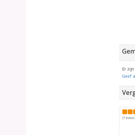
Gem
Er zij
Geef a
Verg
(1 beoor