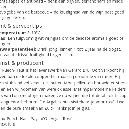
ichte tapas of antipasti – denk aan olijven, serranoham en milde
azen.
evogelte van de barbecue – de kruidigheid van de wijn past goed
j gegrilde kip.
t & serveertips
emperatuur:
8-10°C
las:
Een tulpvormig wit wijnglas om de delicate aroma's goed te
angen.
ewaarpotentieel:
Drink jong, binnen 1 tot 2 jaar na de oogst,
 van de frisse fruitigheid te genieten.
mst & producent
 Puech-Haut is het levenswerk van Gérard Bru. Ooit verkocht hij
uiven aan de lokale coöperatie, maar hij droomde van meer. Hij
en stuk land vol keien, net buiten Montpellier, en bouwde er steen
een een wijndomein van wereldklasse. Met hypermoderne kelders
es van top-oenologen maken ze nu wijnen die tot de absolute top
Languedoc behoren. De Argali is hun visitekaartje voor rosé: luxe,
 en de pure smaak van Zuid-Frankrijk in je glas.
notitie