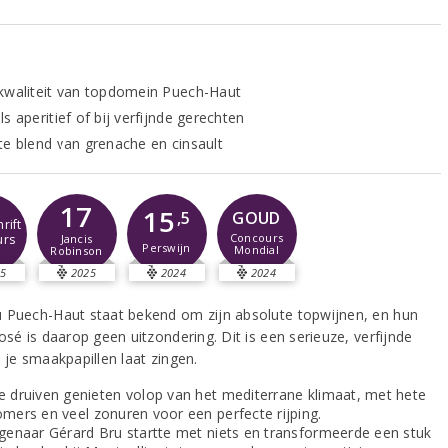
kwaliteit van topdomein Puech-Haut
s aperitief of bij verfijnde gerechten
te blend van grenache en cinsault
17
15
GOUD
,5
rift
Concours
urs
Jancis
Perswijn
Mondial
Robinson
5
2025
2024
2024
 Puech-Haut staat bekend om zijn absolute topwijnen, en hun
osé is daarop geen uitzondering. Dit is een serieuze, verfijnde
 je smaakpapillen laat zingen.
e druiven genieten volop van het mediterrane klimaat, met hete
omers en veel zonuren voor een perfecte rijping.
igenaar Gérard Bru startte met niets en transformeerde een stuk