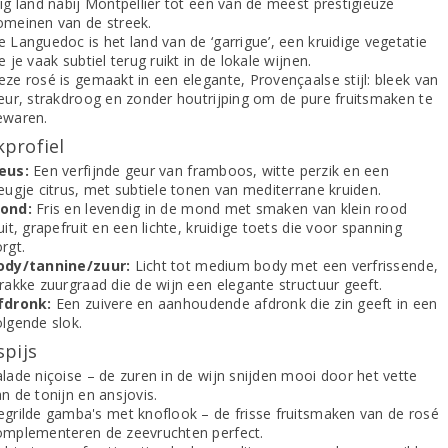
ig land nabij Montpellier tot een van de meest prestigieuze
omeinen van de streek.
 Languedoc is het land van de ‘garrigue’, een kruidige vegetatie
e je vaak subtiel terug ruikt in de lokale wijnen.
ze rosé is gemaakt in een elegante, Provençaalse stijl: bleek van
leur, strakdroog en zonder houtrijping om de pure fruitsmaken te
ewaren.
profiel
eus:
Een verfijnde geur van framboos, witte perzik en een
eugje citrus, met subtiele tonen van mediterrane kruiden.
ond:
Fris en levendig in de mond met smaken van klein rood
uit, grapefruit en een lichte, kruidige toets die voor spanning
rgt.
ody/tannine/zuur:
Licht tot medium body met een verfrissende,
rakke zuurgraad die de wijn een elegante structuur geeft.
fdronk:
Een zuivere en aanhoudende afdronk die zin geeft in een
olgende slok.
spijs
lade niçoise – de zuren in de wijn snijden mooi door het vette
n de tonijn en ansjovis.
egrilde gamba's met knoflook – de frisse fruitsmaken van de rosé
omplementeren de zeevruchten perfect.