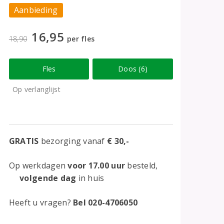
Aanbieding
16,95
18,90
per fles
Fles
Doos (6)
Op verlanglijst
GRATIS
bezorging vanaf
€ 30,-
Op werkdagen
voor 17.00 uur
besteld,
volgende dag
in huis
Heeft u vragen?
Bel 020-4706050