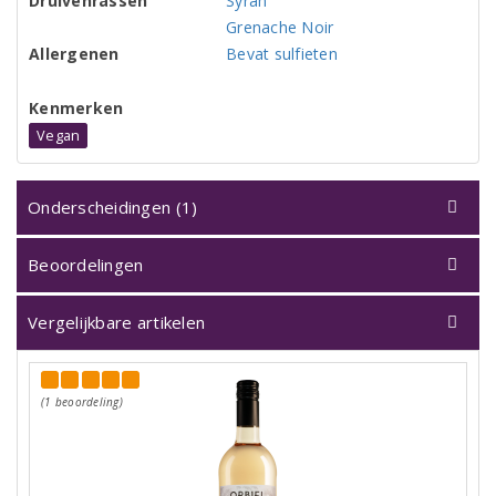
Druivenrassen
Syrah
Grenache Noir
Allergenen
Bevat sulfieten
Kenmerken
Vegan
Onderscheidingen (1)
Beoordelingen
Vergelijkbare artikelen
(1 beoordeling)