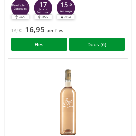
17
15
,5
Proefschrift
Concours
Jancis
Perswijn
Robinson
2025
2025
2024
16,95
18,90
per fles
Fles
Doos (6)