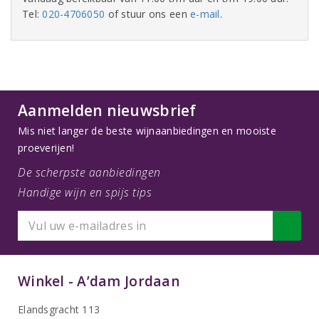
Tel:
020-4706050
of stuur ons een
e-mail
.
Aanmelden nieuwsbrief
Mis niet langer de beste wijnaanbiedingen en mooiste
proeverijen!
De scherpste aanbiedingen
Handige wijn en spijs tips
Winkel - A’dam Jordaan
Elandsgracht 113