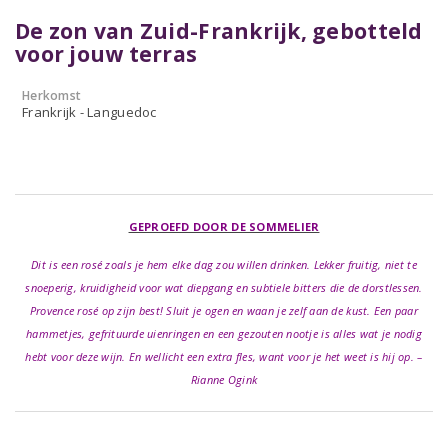
De zon van Zuid-Frankrijk, gebotteld
voor jouw terras
Herkomst
Frankrijk - Languedoc
GEPROEFD DOOR DE SOMMELIER
Dit is een rosé zoals je hem elke dag zou willen drinken. Lekker fruitig, niet te
snoeperig, kruidigheid voor wat diepgang en subtiele bitters die de dorstlessen.
Provence rosé op zijn best! Sluit je ogen en waan je zelf aan de kust. Een paar
hammetjes, gefrituurde uienringen en een gezouten nootje is alles wat je nodig
hebt voor deze wijn. En wellicht een extra fles, want voor je het weet is hij op. –
Rianne Ogink