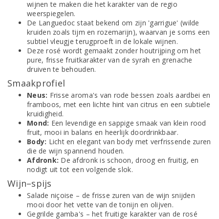
wijnen te maken die het karakter van de regio
weerspiegelen.
De Languedoc staat bekend om zijn 'garrigue' (wilde
kruiden zoals tijm en rozemarijn), waarvan je soms een
subtiel vleugje terugproeft in de lokale wijnen.
Deze rosé wordt gemaakt zonder houtrijping om het
pure, frisse fruitkarakter van de syrah en grenache
druiven te behouden.
Smaakprofiel
Neus:
Frisse aroma's van rode bessen zoals aardbei en
framboos, met een lichte hint van citrus en een subtiele
kruidigheid.
Mond:
Een levendige en sappige smaak van klein rood
fruit, mooi in balans en heerlijk doordrinkbaar.
Body:
Licht en elegant van body met verfrissende zuren
die de wijn spannend houden.
Afdronk:
De afdronk is schoon, droog en fruitig, en
nodigt uit tot een volgende slok.
Wijn–spijs
Salade niçoise – de frisse zuren van de wijn snijden
mooi door het vette van de tonijn en olijven.
Gegrilde gamba's – het fruitige karakter van de rosé