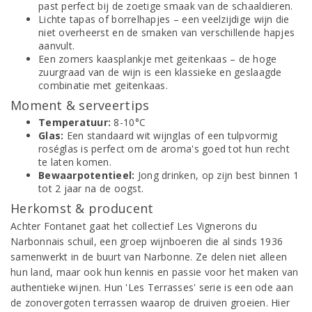
past perfect bij de zoetige smaak van de schaaldieren.
Lichte tapas of borrelhapjes – een veelzijdige wijn die
niet overheerst en de smaken van verschillende hapjes
aanvult.
Een zomers kaasplankje met geitenkaas – de hoge
zuurgraad van de wijn is een klassieke en geslaagde
combinatie met geitenkaas.
Moment & serveertips
Temperatuur:
8-10°C
Glas:
Een standaard wit wijnglas of een tulpvormig
roséglas is perfect om de aroma's goed tot hun recht
te laten komen.
Bewaarpotentieel:
Jong drinken, op zijn best binnen 1
tot 2 jaar na de oogst.
Herkomst & producent
Achter Fontanet gaat het collectief Les Vignerons du
Narbonnais schuil, een groep wijnboeren die al sinds 1936
samenwerkt in de buurt van Narbonne. Ze delen niet alleen
hun land, maar ook hun kennis en passie voor het maken van
authentieke wijnen. Hun 'Les Terrasses' serie is een ode aan
de zonovergoten terrassen waarop de druiven groeien. Hier