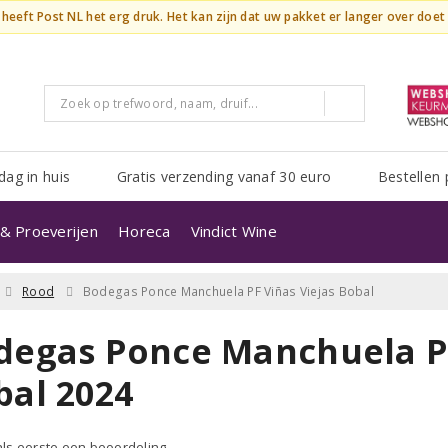
n heeft Post NL het erg druk. Het kan zijn dat uw pakket er langer over doe
dag in huis
Gratis verzending vanaf 30 euro
Bestellen 
& Proeverijen
Horeca
Vindict Wine
Rood
Bodegas Ponce Manchuela PF Viñas Viejas Bobal
degas Ponce Manchuela PF
bal 2024
 als eerste een beoordeling