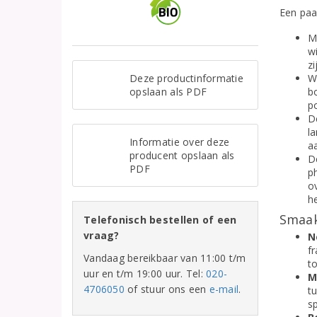
Een paa
M
w
zi
Deze productinformatie
W
opslaan als PDF
bo
po
D
l
Informatie over deze
aa
producent opslaan als
D
PDF
ph
o
he
Smaak
Telefonisch bestellen of een
vraag?
N
f
Vandaag bereikbaar van 11:00 t/m
to
uur en t/m 19:00 uur. Tel:
020-
M
4706050
of stuur ons een
e-mail
.
tu
s