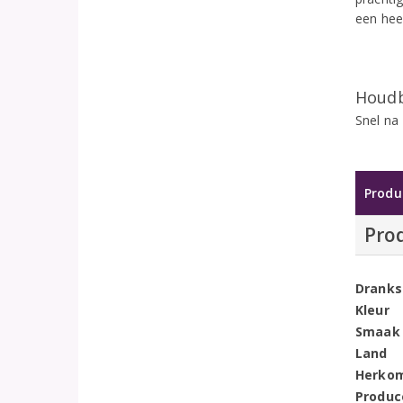
een hee
Houdb
Snel na
Produ
Pro
Dranks
Kleur
Smaak
Land
Herko
Produc