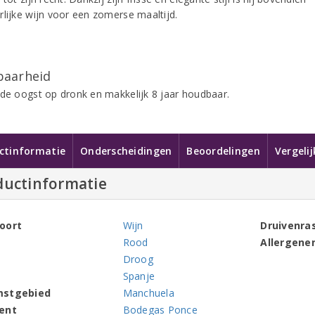
rlijke wijn voor een zomerse maaltijd.
aarheid
 de oogst op dronk en makkelijk 8 jaar houdbaar.
ctinformatie
Onderscheidingen
Beoordelingen
Vergeli
ductinformatie
oort
Wijn
Druivenra
Rood
Allergene
Droog
Spanje
mstgebied
Manchuela
ent
Bodegas Ponce