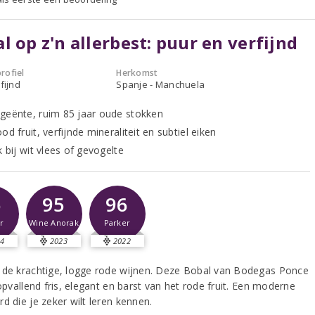
l op z'n allerbest: puur en verfijnd
rofiel
Herkomst
fijnd
Spanje - Manchuela
geënte, ruim 85 jaar oude stokken
od fruit, verfijnde mineraliteit en subtiel eiken
k bij wit vlees of gevogelte
6
95
96
r
Wine Anorak
Parker
4
2023
2022
 de krachtige, logge rode wijnen. Deze Bobal van Bodegas Ponce
 opvallend fris, elegant en barst van het rode fruit. Een moderne
d die je zeker wilt leren kennen.