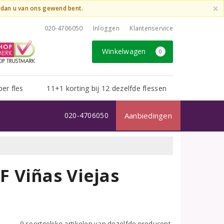
×
t dan u van ons gewend bent.
020-4706050
Inloggen
Klantenservice
Winkelwagen
0
per fles
11+1 korting bij 12 dezelfde flessen
020-4706050
Aanbiedingen
 Viñas Viejas
9 soortgelijke artikelen van dezelfde producent