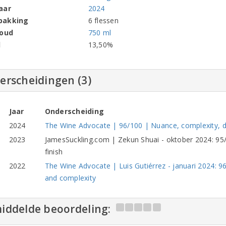
aar
2024
pakking
6 flessen
houd
750 ml
l
13,50%
erscheidingen (3)
Jaar
Onderscheiding
2024
The Wine Advocate | 96/100 | Nuance, complexity, d
2023
JamesSuckling.com | Zekun Shuai - oktober 2024: 95/
finish
2022
The Wine Advocate | Luis Gutiérrez - januari 2024: 9
and complexity
iddelde beoordeling: