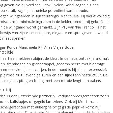
g geven die hij verdient. Terwijl velen Bobal zagen als een
bulkdruif, zag hij het unieke potentieel van de oude,
egen wijngaarden in zijn thuisregio Manchuela. Hij werkt volledig
misch, met minimale ingrepen in de kelder, omdat hij gelooft dat
in de wijngaard wordt gemaakt. Zijn PF, van ‘Pie Franco’, is het
bewijs van zijn visie: een pure, elegante en springlevende wijn die
oir laat spreken.
notitie
 heeft een heldere robijnrode kleur. In de neus ontdek je aroma’s
sen, frambozen en granaatappel, gecombineerd met bloemige
 en een vleugje specerijen. In de mond is hij fris en expressief,
ig rood fruit, levendige zuren en een fijne tanninestructuur. De
is elegant, pittig en fruitig, met een mooie lengte en balans.
n bij
bal is een uitstekende partner bij verfijnde vleesgerechten zoals
orst, kalfslapjes of gegrild lamsvlees. Ook bij Mediterrane
ische gerechten met aubergine of gegrilde paprika komt hij
 tot zijn recht. Dankzij zijn frisse en elegante stijl is hij bovendien