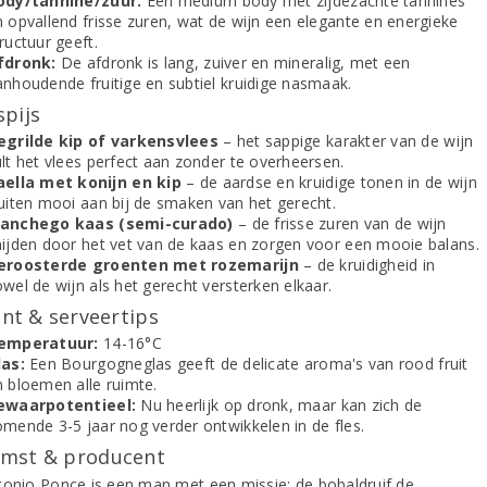
ody/tannine/zuur:
Een medium body met zijdezachte tannines
n opvallend frisse zuren, wat de wijn een elegante en energieke
ructuur geeft.
fdronk:
De afdronk is lang, zuiver en mineralig, met een
anhoudende fruitige en subtiel kruidige nasmaak.
spijs
egrilde kip of varkensvlees
– het sappige karakter van de wijn
lt het vlees perfect aan zonder te overheersen.
aella met konijn en kip
– de aardse en kruidige tonen in de wijn
luiten mooi aan bij de smaken van het gerecht.
anchego kaas (semi-curado)
– de frisse zuren van de wijn
nijden door het vet van de kaas en zorgen voor een mooie balans.
eroosterde groenten met rozemarijn
– de kruidigheid in
wel de wijn als het gerecht versterken elkaar.
t & serveertips
emperatuur:
14-16°C
las:
Een Bourgogneglas geeft de delicate aroma's van rood fruit
n bloemen alle ruimte.
ewaarpotentieel:
Nu heerlijk op dronk, maar kan zich de
omende 3-5 jaar nog verder ontwikkelen in de fles.
mst & producent
tonio Ponce is een man met een missie: de bobaldruif de