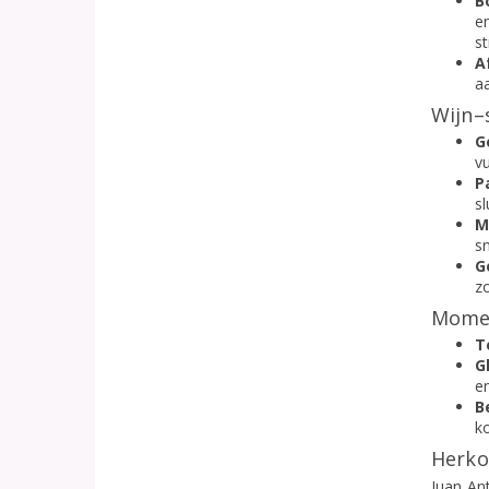
B
e
st
A
a
Wijn–
G
vu
P
s
M
s
G
zo
Momen
T
G
e
B
k
Herko
Juan An