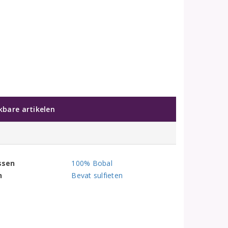
jkbare artikelen
ssen
100% Bobal
n
Bevat sulfieten