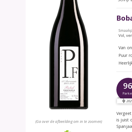
Boba
Smaakp
Vol, ver
Van on
Puur ro
Heerlij
9
Parke
202
Vergeet
is juist
(Ga over de afbeelding om in te zoomen)
Spanjaar