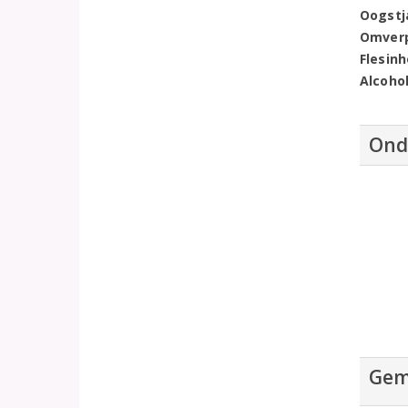
Oogstj
Omver
Flesin
Alcoho
Ond
Gem