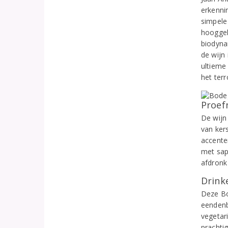
erkennin
simpele 
hooggel
biodyna
de wijn 
ultieme 
het terr
Proef
De wijn
van ker
accenten
met sapp
afdronk 
Drinke
Deze Bo
eendenb
vegetar
prachtig