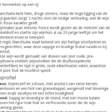
r kenmerken op een rij:
anchuela kent hete, droge zomers, maar de hoge ligging van de
ijngaarden zorgt 's nachts voor de nodige verkoeling, wat de wijn
jn frisse karakter geeft.
ijnmaker Juan Antonio Ponce wordt gezien als de meester van de
baldruif en startte zijn wijnhuis al op 23-jarige leeftijd om het
tentieel ervan te bewijzen.
e regio Manchuela staat bekend om zijn hartige stoofpotten en
amsgerechten, waar deze sappige en kruidige Bobal naadloos bij
nsluit.
eze wijn wordt gemaakt van druiven van zeer oude, pre-
ylloxera stokken (wijnstokken die de druifluisepidemie
verleefden) en rijpt in grote, oude eikenhouten vaten, waardoor
t pure fruit de hoofdrol speelt.
profiel
eus:
Expressief en schoon, met aroma's van verse kersen,
rambozen en een hint van granaatappel, aangevuld met bloemige
nen zoals viooltjes en een lichte kruidigheid.
ond:
Sappig en levendig in de mond, met een mooie balans
ssen het rijpe rode fruit en verfrissende zuren die de wijn
panning geven.