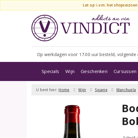
Let op: i.v.m. het shopseizoe
Op werkdagen voor 17.00 uur besteld, volgende 
Specials
Wijn
Geschenken
Cursussen 
U bent hier:
Home
Wijn
Spanje
Manchuela
Bo
Bo
Schrijf