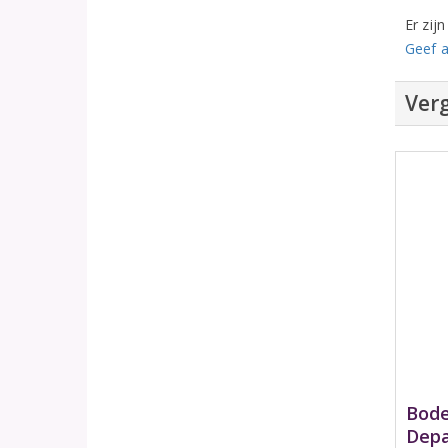
Er zij
Geef a
Verg
Bode
Depa