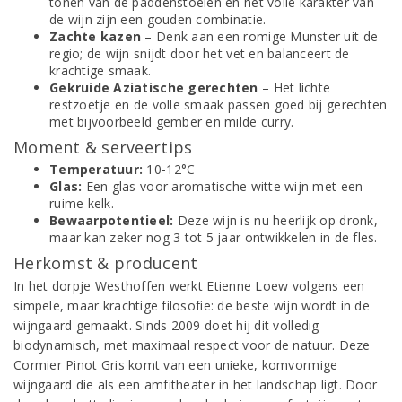
tonen van de paddenstoelen en het volle karakter van
de wijn zijn een gouden combinatie.
Zachte kazen
– Denk aan een romige Munster uit de
regio; de wijn snijdt door het vet en balanceert de
krachtige smaak.
Gekruide Aziatische gerechten
– Het lichte
restzoetje en de volle smaak passen goed bij gerechten
met bijvoorbeeld gember en milde curry.
Moment & serveertips
Temperatuur:
10-12°C
Glas:
Een glas voor aromatische witte wijn met een
ruime kelk.
Bewaarpotentieel:
Deze wijn is nu heerlijk op dronk,
maar kan zeker nog 3 tot 5 jaar ontwikkelen in de fles.
Herkomst & producent
In het dorpje Westhoffen werkt Etienne Loew volgens een
simpele, maar krachtige filosofie: de beste wijn wordt in de
wijngaard gemaakt. Sinds 2009 doet hij dit volledig
biodynamisch, met maximaal respect voor de natuur. Deze
Cormier Pinot Gris komt van een unieke, komvormige
wijngaard die als een amfitheater in het landschap ligt. Door