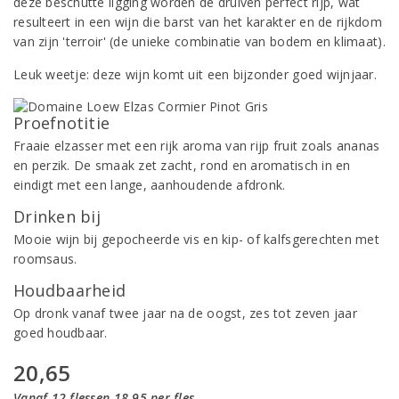
deze beschutte ligging worden de druiven perfect rijp, wat
resulteert in een wijn die barst van het karakter en de rijkdom
van zijn 'terroir' (de unieke combinatie van bodem en klimaat).
Leuk weetje: deze wijn komt uit een bijzonder goed wijnjaar.
Proefnotitie
Fraaie elzasser met een rijk aroma van rijp fruit zoals ananas
en perzik. De smaak zet zacht, rond en aromatisch in en
eindigt met een lange, aanhoudende afdronk.
Drinken bij
Mooie wijn bij gepocheerde vis en kip- of kalfsgerechten met
roomsaus.
Houdbaarheid
Op dronk vanaf twee jaar na de oogst, zes tot zeven jaar
goed houdbaar.
20,65
Vanaf 12 flessen 18,95 per fles