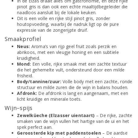
In de Elzas draait alles om gastronomie, en deze rijke
pinot gris is dan ook een echte maaltijdbegeleider die
naadloos aansluit bij de lokale keuken.
Dit is een volle en rijke stijl pinot gris, zonder
houtopvoeding, waarbij de nadruk ligt op de pure
expressie van de zongerijpte druif.
Smaakprofiel
Neus:
Aroma’s van rijp geel fruit zoals perzik en
abrikoos, met een vleugje honing en een subtiele
kruidigheid.
Mond:
Een volle, rijke smaak met een zachte textuur
die het gehemelte vult, ondersteund door een milde
frisheid.
Body/tannine/zuur:
Volle body met een zachte, ronde
structuur en milde zuren die de wijn in balans houden.
Afdronk:
De afdronk is lang en aangenaam, met een
licht kruidige en minerale toets.
Wijn–spijs
Zewelküeche (Elzasser uientaart)
– De rijke, zachte
smaken van de wijn vullen het hartige van de ui en het
spek perfect aan.
Geroosterde kip met paddenstoelen
– De aardse