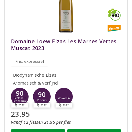
Domaine Loew Elzas Les Marnes Vertes
Muscat 2023
Fris, expressief
Biodynamische Elzas
Aromatisch & verfijnd
90
90
Bettane +
WineLife
Vinous
Desseauve
2023
2023
2022
23,95
Vanaf 12 flessen 21,95 per fles