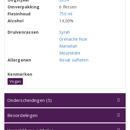
Omverpakking
6 flessen
Flesinhoud
750 ml
Alcohol
14,00%
Druivenrassen
Syrah
Grenache Noir
Marselan
Mourvèdre
Allergenen
Bevat sulfieten
Kenmerken
Vegan
Onderscheidingen (5)
Beoordelingen