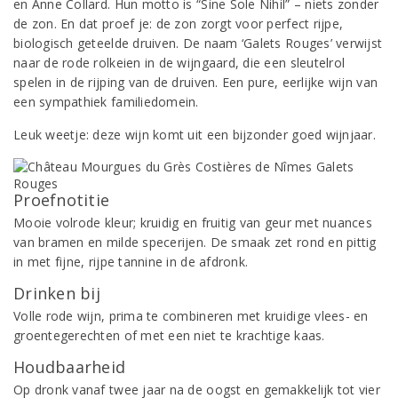
en Anne Collard. Hun motto is “Sine Sole Nihil” – niets zonder
de zon. En dat proef je: de zon zorgt voor perfect rijpe,
biologisch geteelde druiven. De naam ‘Galets Rouges’ verwijst
naar de rode rolkeien in de wijngaard, die een sleutelrol
spelen in de rijping van de druiven. Een pure, eerlijke wijn van
een sympathiek familiedomein.
Leuk weetje: deze wijn komt uit een bijzonder goed wijnjaar.
Proefnotitie
Mooie volrode kleur; kruidig en fruitig van geur met nuances
van bramen en milde specerijen. De smaak zet rond en pittig
in met fijne, rijpe tannine in de afdronk.
Drinken bij
Volle rode wijn, prima te combineren met kruidige vlees- en
groentegerechten of met een niet te krachtige kaas.
Houdbaarheid
Op dronk vanaf twee jaar na de oogst en gemakkelijk tot vier