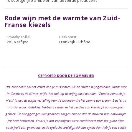
10 soortgelijke artikelen van dezelfde producent
Rode wijn met de warmte van Zuid-
Franse kiezels
Smaakprofiel
Herkomst
Vol, verfijnd
Frankrijk - Rhône
GEPROEFD DOOR DE SOMMELIER
Het zonne-uur op het etiket ken je misschien uit de Duitse wijngebieden. Maar hier
in Costières de Nîmes prijkt het ook op de wijngaard wanden. ‘Zonder zon heb je
niets’ is de letterlijke vertaling van de woorden die het zonne-uur sieren. Een iet is
minder waar. Gelukkig hebben ze daar in het zuiden van Frankrijk aan zon geen
gebrek. De hooggelegen wijngaarden zorgen ervoor dat de druiven hun natuurlijke
frisheid behouden. En als je dat vervolgens weer combineert met het gulle rijpe
rode fruit van grenache en de typische kruidigheid van syrah dan heb je een echte