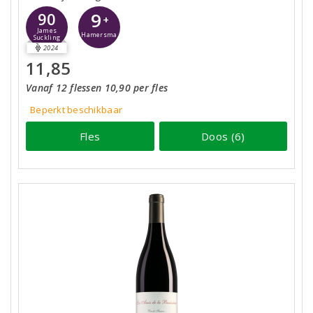
9
90
+
James
Hamersma
Suckling
2024
11,85
Vanaf 12 flessen 10,90 per fles
Beperkt beschikbaar
Fles
Doos (6)