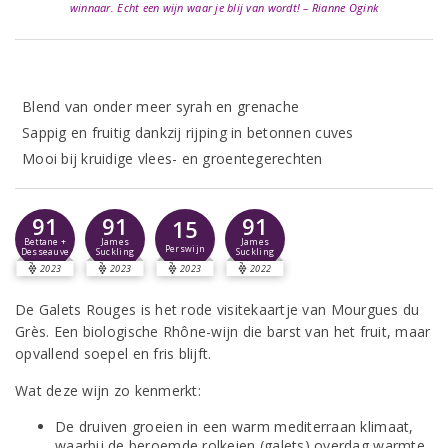
winnaar. Echt een wijn waar je blij van wordt! – Rianne Ogink
Blend van onder meer syrah en grenache
Sappig en fruitig dankzij rijping in betonnen cuves
Mooi bij kruidige vlees- en groentegerechten
91
91
91
15
Bettane +
James
James
Perswijn
Desseauve
Suckling
Suckling
2023
2023
2023
2022
De Galets Rouges is het rode visitekaartje van Mourgues du
Grès. Een biologische Rhône-wijn die barst van het fruit, maar
opvallend soepel en fris blijft.
Wat deze wijn zo kenmerkt:
De druiven groeien in een warm mediterraan klimaat,
waarbij de beroemde rolkeien (galets) overdag warmte