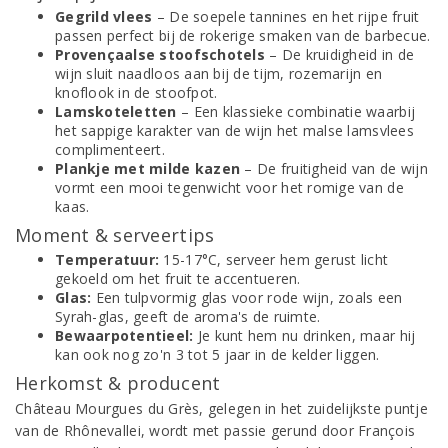
Gegrild vlees
– De soepele tannines en het rijpe fruit
passen perfect bij de rokerige smaken van de barbecue.
Provençaalse stoofschotels
– De kruidigheid in de
wijn sluit naadloos aan bij de tijm, rozemarijn en
knoflook in de stoofpot.
Lamskoteletten
– Een klassieke combinatie waarbij
het sappige karakter van de wijn het malse lamsvlees
complimenteert.
Plankje met milde kazen
– De fruitigheid van de wijn
vormt een mooi tegenwicht voor het romige van de
kaas.
Moment & serveertips
Temperatuur:
15-17°C, serveer hem gerust licht
gekoeld om het fruit te accentueren.
Glas:
Een tulpvormig glas voor rode wijn, zoals een
Syrah-glas, geeft de aroma's de ruimte.
Bewaarpotentieel:
Je kunt hem nu drinken, maar hij
kan ook nog zo'n 3 tot 5 jaar in de kelder liggen.
Herkomst & producent
Château Mourgues du Grès, gelegen in het zuidelijkste puntje
van de Rhônevallei, wordt met passie gerund door François