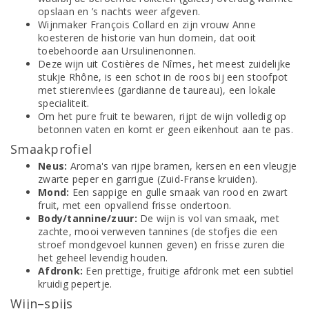
opslaan en ’s nachts weer afgeven.
Wijnmaker François Collard en zijn vrouw Anne
koesteren de historie van hun domein, dat ooit
toebehoorde aan Ursulinenonnen.
Deze wijn uit Costières de Nîmes, het meest zuidelijke
stukje Rhône, is een schot in de roos bij een stoofpot
met stierenvlees (gardianne de taureau), een lokale
specialiteit.
Om het pure fruit te bewaren, rijpt de wijn volledig op
betonnen vaten en komt er geen eikenhout aan te pas.
Smaakprofiel
Neus:
Aroma's van rijpe bramen, kersen en een vleugje
zwarte peper en garrigue (Zuid-Franse kruiden).
Mond:
Een sappige en gulle smaak van rood en zwart
fruit, met een opvallend frisse ondertoon.
Body/tannine/zuur:
De wijn is vol van smaak, met
zachte, mooi verweven tannines (de stofjes die een
stroef mondgevoel kunnen geven) en frisse zuren die
het geheel levendig houden.
Afdronk:
Een prettige, fruitige afdronk met een subtiel
kruidig pepertje.
Wijn–spijs