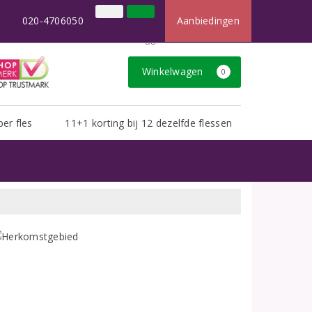
×
t dan u van ons gewend bent.
020-4706050
Aanbiedingen
020-4706050
Inloggen
Klantenservice
Winkelwagen
0
per fles
11+1 korting bij 12 dezelfde flessen