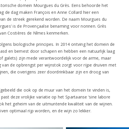
istorische domein Mourgues du Grès. Eens behoorde het
ag de dag maken François en Anne Collard hier een
te van de streek gerekend worden. De naam Mourgues du
ourgues’ is de Provençaalse benaming voor nonnen. Grès
ir van Costières de Nîmes kenmerken.
volgens biologische principes. In 2014 ontving het domein de
raasd en bemest door schapen en hebben een natuurlijk laag
of galets) zijn mede verantwoordelijk voor de arme, maar
 van de opbrengst per wijnstok zorgt voor rijpe druiven met
jnen, die overigens zeer doordrinkbaar zijn en droog van
fgebeeld die ook op de muur van het domein te vinden is,
n past deze vrolijke variatie op het Spartaanse ‘sine labore
 ook het geheim van de uitmuntende kwaliteit van de wijnen.
ven optimaal rijp worden, en de wijn zo lekker.