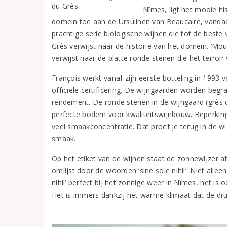
Nîmes, ligt het mooie h
domein toe aan de Ursulinen van Beaucaire, vanda
prachtige serie biologische wijnen die tot de bes
Grès verwijst naar de historie van het domein. ‘M
verwijst naar de platte ronde stenen die het terro
François werkt vanaf zijn eerste botteling in 1993 
officiële certificering. De wijngaarden worden beg
rendement. De ronde stenen in de wijngaard (grès 
perfecte bodem voor kwaliteitswijnbouw. Beperking
veel smaakconcentratie. Dat proef je terug in de wi
smaak.
Op het etiket van de wijnen staat de zonnewijzer a
omlijst door de woorden ‘sine sole nihil’. Niet allee
nihil’ perfect bij het zonnige weer in Nîmes, het is
Het is immers dankzij het warme klimaat dat de drui