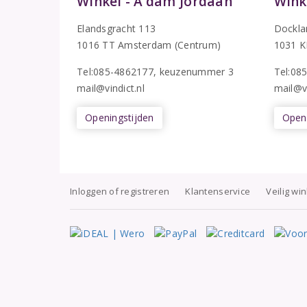
Winkel - A’dam Jordaan
Wink
Elandsgracht 113
Dockla
1016 TT Amsterdam (Centrum)
1031 K
Tel:085-4862177
, keuzenummer 3
T
el:08
mail@vindict.nl
mail@vi
Openingstijden
Openi
Inloggen of registreren
Klantenservice
Veilig wi