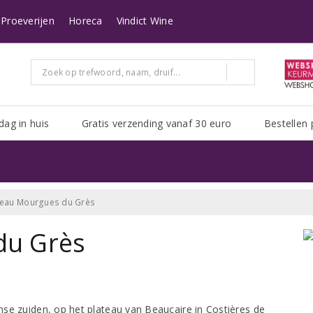
n heeft Post NL het erg druk. Het kan zijn dat uw pakket er langer over doe
Proeverijen
Horeca
Vindict Wine
dag in huis
Gratis verzending vanaf 30 euro
Bestellen 
eau Mourgues du Grès
du Grès
se zuiden, op het plateau van Beaucaire in Costières de