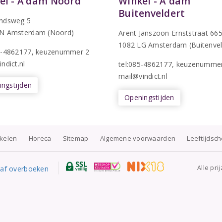
el - A’dam Noord
Winkel - A'dam
Buitenveldert
ndsweg 5
N Amsterdam (Noord)
Arent Janszoon Ernststraat 66
1082 LG Amsterdam (Buitenvel
5-4862177
, keuzenummer 2
ndict.nl
tel:085-4862177
, keuzenumme
mail@vindict.nl
ngstijden
Openingstijden
nkelen
Horeca
Sitemap
Algemene voorwaarden
Leeftijdsc
Alle pri