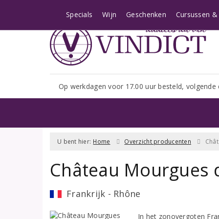
Let op: i.v.m. het shopseizoe
Specials
Wijn
Geschenken
Cursussen & 
Op werkdagen voor 17.00 uur besteld, volgende 
U bent hier:
Home
Overzicht producenten
Chât
Château Mourgues 
Frankrijk - Rhône
In het zonovergoten Fran