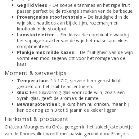
Gegrild vlees
– De soepele tannines en het rijpe fruit
passen perfect bij de rokerige smaken van de barbecue.
Provençaalse stoofschotels
– De kruidigheid in de
wijn sluit naadloos aan bij de tijm, rozemarijn en
knoflook in de stoofpot.
Lamskoteletten
– Een klassieke combinatie waarbij
het sappige karakter van de wijn het malse lamsvlees
complimenteert.
Plankje met milde kazen
– De fruitigheid van de wijn
vormt een mooi tegenwicht voor het romige van de
kaas.
Moment & serveertips
Temperatuur:
15-17°C, serveer hem gerust licht
gekoeld om het fruit te accentueren.
Glas:
Een tulpvormig glas voor rode wijn, zoals een
Syrah-glas, geeft de aroma's de ruimte.
Bewaarpotentieel:
Je kunt hem nu drinken, maar hij
kan ook nog zo'n 3 tot 5 jaar in de kelder liggen.
Herkomst & producent
Château Mourgues du Grès, gelegen in het zuidelijkste puntje
van de Rhônevallei, wordt met passie gerund door François