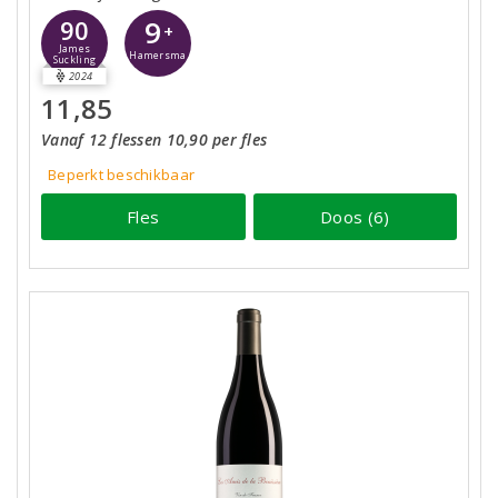
9
90
+
James
Hamersma
Suckling
2024
11,85
Vanaf 12 flessen 10,90 per fles
Beperkt beschikbaar
Fles
Doos (6)