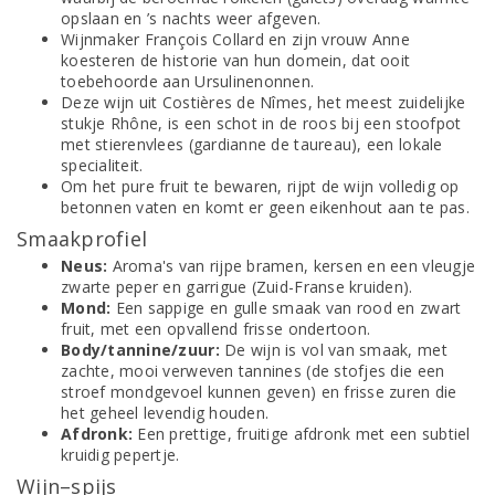
opslaan en ’s nachts weer afgeven.
Wijnmaker François Collard en zijn vrouw Anne
koesteren de historie van hun domein, dat ooit
toebehoorde aan Ursulinenonnen.
Deze wijn uit Costières de Nîmes, het meest zuidelijke
stukje Rhône, is een schot in de roos bij een stoofpot
met stierenvlees (gardianne de taureau), een lokale
specialiteit.
Om het pure fruit te bewaren, rijpt de wijn volledig op
betonnen vaten en komt er geen eikenhout aan te pas.
Smaakprofiel
Neus:
Aroma's van rijpe bramen, kersen en een vleugje
zwarte peper en garrigue (Zuid-Franse kruiden).
Mond:
Een sappige en gulle smaak van rood en zwart
fruit, met een opvallend frisse ondertoon.
Body/tannine/zuur:
De wijn is vol van smaak, met
zachte, mooi verweven tannines (de stofjes die een
stroef mondgevoel kunnen geven) en frisse zuren die
het geheel levendig houden.
Afdronk:
Een prettige, fruitige afdronk met een subtiel
kruidig pepertje.
Wijn–spijs