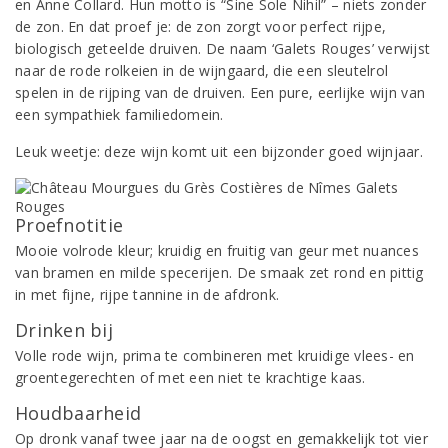
en Anne Collard. Hun motto is “Sine Sole Nihil” – niets zonder
de zon. En dat proef je: de zon zorgt voor perfect rijpe,
biologisch geteelde druiven. De naam ‘Galets Rouges’ verwijst
naar de rode rolkeien in de wijngaard, die een sleutelrol
spelen in de rijping van de druiven. Een pure, eerlijke wijn van
een sympathiek familiedomein.
Leuk weetje: deze wijn komt uit een bijzonder goed wijnjaar.
Proefnotitie
Mooie volrode kleur; kruidig en fruitig van geur met nuances
van bramen en milde specerijen. De smaak zet rond en pittig
in met fijne, rijpe tannine in de afdronk.
Drinken bij
Volle rode wijn, prima te combineren met kruidige vlees- en
groentegerechten of met een niet te krachtige kaas.
Houdbaarheid
Op dronk vanaf twee jaar na de oogst en gemakkelijk tot vier