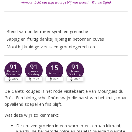
winnaar. Echt een wijn waar je blij van wordt! – Rianne Ogink
Blend van onder meer syrah en grenache
Sappig en fruitig dankzij rijping in betonnen cuves
Mooi bij kruidige vlees- en groentegerechten
91
91
91
15
Bettane +
James
James
Perswijn
Desseauve
Suckling
Suckling
2023
2023
2023
2022
De Galets Rouges is het rode visitekaartje van Mourgues du
Grès. Een biologische Rhône-wijn die barst van het fruit, maar
opvallend soepel en fris blijft.
Wat deze wijn zo kenmerkt:
De druiven groeien in een warm mediterraan klimaat,
waarbij de beroemde rolkeien (galets) overdag warmte