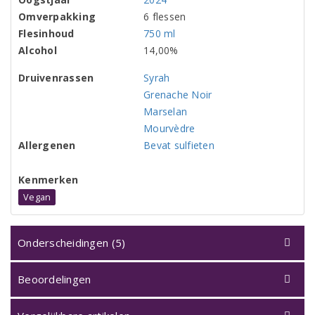
Omverpakking
6 flessen
Flesinhoud
750 ml
Alcohol
14,00%
Druivenrassen
Syrah
Grenache Noir
Marselan
Mourvèdre
Allergenen
Bevat sulfieten
Kenmerken
Vegan
Onderscheidingen (5)
Beoordelingen