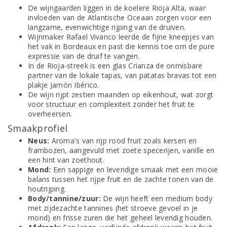
De wijngaarden liggen in de koelere Rioja Alta, waar
invloeden van de Atlantische Oceaan zorgen voor een
langzame, evenwichtige rijping van de druiven.
Wijnmaker Rafael Vivanco leerde de fijne kneepjes van
het vak in Bordeaux en past die kennis toe om de pure
expressie van de druif te vangen.
In de Rioja-streek is een glas Crianza de onmisbare
partner van de lokale tapas, van patatas bravas tot een
plakje Jamón Ibérico.
De wijn rijpt zestien maanden op eikenhout, wat zorgt
voor structuur en complexiteit zonder het fruit te
overheersen.
Smaakprofiel
Neus:
Aroma's van rijp rood fruit zoals kersen en
frambozen, aangevuld met zoete specerijen, vanille en
een hint van zoethout.
Mond:
Een sappige en levendige smaak met een mooie
balans tussen het rijpe fruit en de zachte tonen van de
houtrijping.
Body/tannine/zuur:
De wijn heeft een medium body
met zijdezachte tannines (het stroeve gevoel in je
mond) en frisse zuren die het geheel levendig houden.