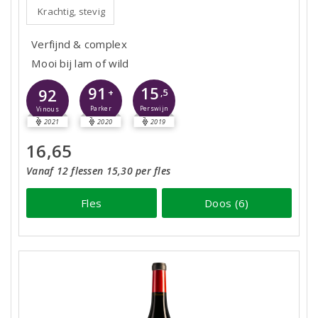
Krachtig, stevig
Verfijnd & complex
Mooi bij lam of wild
91
15
92
+
,5
Parker
Perswijn
Vinous
2021
2020
2019
16,65
Vanaf 12 flessen 15,30 per fles
Fles
Doos (6)