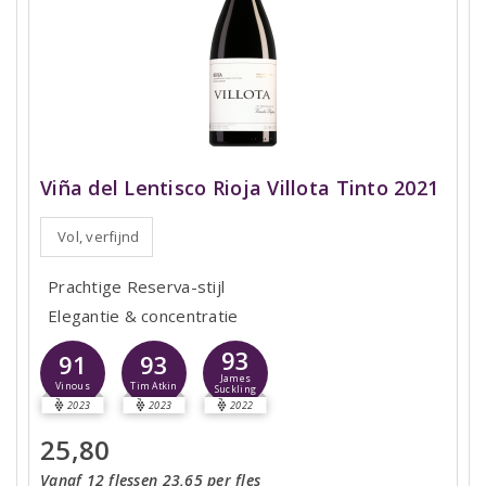
Viña del Lentisco Rioja Villota Tinto 2021
Vol, verfijnd
Prachtige Reserva-stijl
Elegantie & concentratie
93
91
93
James
Vinous
Tim Atkin
Suckling
2023
2023
2022
25,80
Vanaf 12 flessen 23,65 per fles