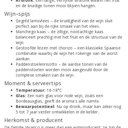
Afdronk:
Een lange, verfijnde afdronk waarin het fruit
en de kruidige tonen mooi blijven hangen.
Wijn–spijs
Gegrild lamsvlees – de kruidigheid van de wijn sluit
perfect aan bij de rijke smaak van het vlees.
Manchego kaas – de ziltige, nootachtige kaas
balanceert prachtig met het fruit en de structuur van de
wijn.
Gestoofde linzen met chorizo – een klassieke Spaanse
combinatie waarbij de wijn het rokerige van de worst
aankan.
Paddenstoelenrisotto – de aardse tonen van de
paddenstoelen worden mooi aangevuld door de
complexe smaken van de wijn.
Moment & serveertips
Temperatuur:
16-18°C
Glas:
Een ruim glas voor rode wijn, zoals een
Bordeauxglas, geeft de aroma's alle ruimte.
Bewaarpotentieel:
Nu op dronk, maar kan zeker nog
5 tot 7 jaar verder ontwikkelen in de kelder.
Herkomst & producent
De familie Vivanco is meer dan een wijnproducent; ze zijn de