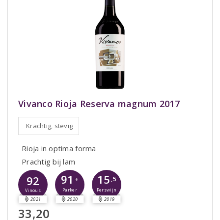
Vivanco Rioja Reserva magnum 2017
Krachtig, stevig
Rioja in optima forma
Prachtig bij lam
91
15
92
+
,5
Parker
Perswijn
Vinous
2021
2020
2019
33,20